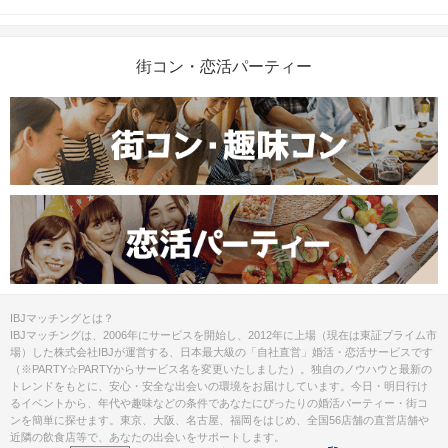
※開始時刻から30分以上遅れる場合は
参加をご遠慮いただいております。
街コン・恋活パーティー
8対8程度で進行予定。（最少開催人
数：4対4）
※募集締め切り以降のキャンセルによ
人数
っては男女差が変動する場合がござい
ます。
スマートフォン・顔写真付きの身分証
（運転免許証、マイナンバーカード、
持ち物
パスポートなど）
お食事
ソフトドリンク付き
飲み物
IBJマッチングとは？
IBJマッチングは、2006年にサービスを開始し、2012年に上場（現在は東証プライム市
場）した株式会社IBJが運営する、日本最大級の「自社直営」婚活・恋活サービスです
清潔感のある服装でお越しください。
服装
（※PARTY☆PARTYからサービス名を変更いたしました）。独自のノウハウと最新の
トレンドをもとに、安心・安全な出会いの環境をお届けしています。今日・明日行け
るイベントから、年代や趣味などの条件であなたにぴったりの婚活パーティー・街コ
＜QRコード受付について＞
ンを簡単に探せます。東京、大阪、名古屋、福岡をはじめ、全国56店舗の直営店舗や
・受付前に以下①②をご対応のうえ、
近隣の飲食店等で、あなたの出会いをサポートします。
ご来場ください。