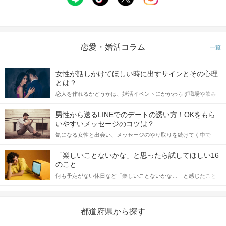
恋愛・婚活コラム
一覧
女性が話しかけてほしい時に出すサインとその心理
とは？
恋人を作れるかどうかは、婚活イベントにかかわらず職場や飲み
会の場で女性が話しかけて欲しい時に出すサインに、早く気づい
てアプローチできるかにも左右されます。 これから恋人作りを本
男性から送るLINEでのデートの誘い方！OKをもら
格的に始めようとしている方は、女性が異性を求めて出すサイン
いやすいメッセージのコツは？
STEP4
アピールタイム
をしっかりと理解し、正しい行動に移せるかどうかが重要。 この
気になる女性と出会い、メッセージのやり取りを続けてく中で
記事では、女性が話しかけて欲しい時に出すサインとその心理を
「この人いいな」と感じたら、次はデートに誘いたくなるもの。
詳しく解説した後、婚活イベントで実際にサインを受け取った場
しかし、中には「どう誘ったらいいの？」とお困りの男性もいら
合にどのような行動に繋げるべきかをご紹介していきます。
「楽しいことないかな」と思ったら試してほしい16
っしゃるのではないでしょうか。 そこで今回は、男性から女性へ
のこと
送るLINEでのデートの誘い方のコツをご紹介します。例文も混じ
何も予定がない休日など「楽しいことないかな…」と感じたこと
えながら解説するので、ぜひ参考にしてください。
がある人もいるのでは？ 日常が退屈に感じるなら、いますぐ楽し
いことを始めましょう！ いますぐ楽しい気分になれる対処法か
ら、恋愛・自分磨き・趣味などジャンル別の楽しいことまで、16
の楽しいことアイデアを集めました♪ いままさに楽しいことを探し
都道府県から探す
ている方は必見です。