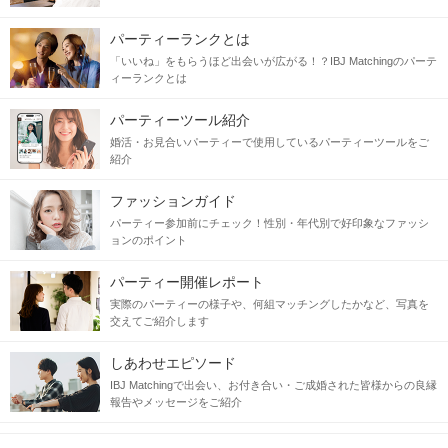
「はじめまして」の瞬間から決まる。
パーティーランクとは
多くの異性と出会えるパーティーの中で
「いいね」をもらうほど出会いが広がる！？IBJ Matchingのパーテ
まずは、
《気になるキッカケ》
が欲しい。
ィーランクとは
今回は清潔感があって健康的な印象
パーティーツール紹介
ノンスモーカー限定
で募集
♥
婚活・お見合いパーティーで使用しているパーティーツールをご
紹介
ファッションガイド
容姿で恋をして、中身で好きになっていく。
パーティー参加前にチェック！性別・年代別で好印象なファッシ
ョンのポイント
そんな出会いを希望の方へ♡
パーティー開催レポート
当日の流れ
実際のパーティーの様子や、何組マッチングしたかなど、写真を
交えてご紹介します
STEP1
受付開始
しあわせエピソード
IBJ Matchingで出会い、お付き合い・ご成婚された皆様からの良縁
報告やメッセージをご紹介