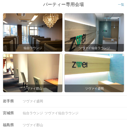
パーティー専用会場
一覧
マップ・アクセス案内を見る
仙台ラウンジ
ツヴァイ仙台ラウンジ
会場
ツヴァイ郡山
ツヴァイ盛岡
岩手県
ツヴァイ盛岡
注意事項
宮城県
仙台ラウンジ
ツヴァイ仙台ラウンジ
15分前より受付開始。1時間半を予
定。
福島県
ツヴァイ郡山
時間