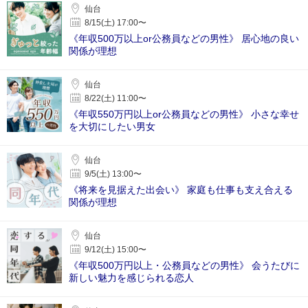
仙台
8/15(土) 17:00〜
《年収500万以上or公務員などの男性》 居心地の良い
関係が理想
仙台
8/22(土) 11:00〜
《年収550万円以上or公務員などの男性》 小さな幸せ
を大切にしたい男女
仙台
9/5(土) 13:00〜
《将来を見据えた出会い》 家庭も仕事も支え合える
関係が理想
仙台
9/12(土) 15:00〜
《年収500万円以上・公務員などの男性》 会うたびに
新しい魅力を感じられる恋人