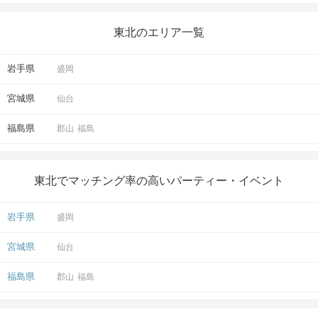
東北のエリア一覧
岩手県
盛岡
宮城県
仙台
アクセス
福島県
郡山
福島
仙台ラウンジ
5
仙台駅から徒歩
分
東北でマッチング率の高いパーティー・イベント
〒980-0013
宮城県仙台市青葉区花京院1丁目1番6
号 Ever-i仙台駅前ビル4階
岩手県
盛岡
宮城県
仙台
福島県
郡山
福島
開催場所