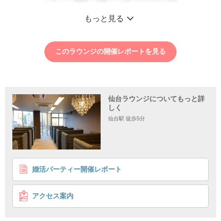
もっと見る
このラウンジの開催レポートを見る
仙台ラウンジについてもっと詳
しく
仙台駅 徒歩5分
1
2
3
4
婚活パーティー開催レポート
会った瞬間から『好印象♡』
第一印象から素敵な高年収の男性♪
アクセス案内
個室8対8
結婚に前向き
企画詳細