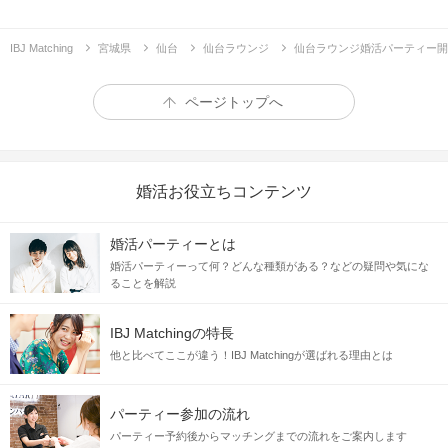
初
惹
対面から
かれ合う♡
IBJ Matching
宮城県
仙台
仙台ラウンジ
仙台ラウンジ婚活パーティー開
～第一印象を大切にしている男女編～
ページトップへ
＼ 身だしなみに気を使っている方限定！ ／
婚活お役立ちコンテンツ
婚活パーティーとは
婚活パーティーって何？どんな種類がある？などの疑問や気にな
ることを解説
IBJ Matchingの特長
他と比べてここが違う！IBJ Matchingが選ばれる理由とは
服装・髪型・スタイル・明るい表情etc
パーティー参加の流れ
”第一印象”って、
パーティー予約後からマッチングまでの流れをご案内します