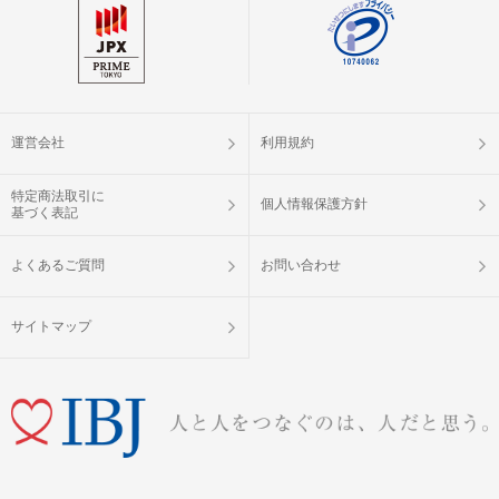
完了していない場合は、ご参加いた
注意事項
だけません。
①公式アプリのダウンロード ・ログイ
ン
②本人確認書類の事前アップロード
運営会社
利用規約
ご予約手続き完了後、お客様都合によ
キャンセル
りキャンセルされた場合、参加費と同
特定商法取引に
について
個人情報保護方針
額のキャンセル料が発生します。
基づく表記
掲載開始日：2025/2/16
よくあるご質問
お問い合わせ
サイトマップ