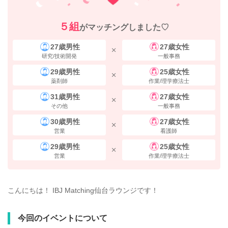
５組
がマッチングしました♡
27歳男性
27歳女性
研究/技術開発
一般事務
29歳男性
25歳女性
薬剤師
作業/理学療法士
31歳男性
27歳女性
その他
一般事務
30歳男性
27歳女性
営業
看護師
29歳男性
25歳女性
営業
作業/理学療法士
こんにちは！ IBJ Matching仙台ラウンジです！
今回のイベントについて