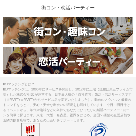
ます。
街コン・恋活パーティー
スマートフォン・顔写真付きの身分証
（運転免許証、マイナンバーカード、
持ち物
パスポートなど）
お食事
ソフトドリンク付き
飲み物
清潔感のある服装でお越しください。
服装
＜QRコード受付について＞
・受付前に以下①②をご対応のうえ、
IBJマッチングとは？
ご来場ください。
IBJマッチングは、2006年にサービスを開始し、2012年に上場（現在は東証プライム市
完了していない場合は、ご参加いた
場）した株式会社IBJが運営する、日本最大級の「自社直営」婚活・恋活サービスです
注意事項
だけません。
（※PARTY☆PARTYからサービス名を変更いたしました）。独自のノウハウと最新の
トレンドをもとに、安心・安全な出会いの環境をお届けしています。今日・明日行け
①公式アプリのダウンロード ・ログイ
るイベントから、年代や趣味などの条件であなたにぴったりの婚活パーティー・街コ
ン
ンを簡単に探せます。東京、大阪、名古屋、福岡をはじめ、全国56店舗の直営店舗や
②本人確認書類の事前アップロード
近隣の飲食店等で、あなたの出会いをサポートします。
ご予約手続き完了後、お客様都合によ