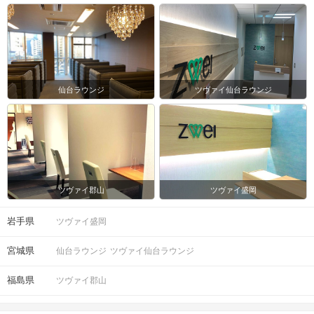
会場
仙台ラウンジ
ツヴァイ仙台ラウンジ
注意事項
15分前より受付開始。1時間半を予
ツヴァイ郡山
ツヴァイ盛岡
定。
時間
※開始時刻から30分以上遅れる場合は
岩手県
ツヴァイ盛岡
参加をご遠慮いただいております。
宮城県
仙台ラウンジ
ツヴァイ仙台ラウンジ
8対8程度で進行予定。（最少開催人
数：4対4）
福島県
ツヴァイ郡山
※募集締め切り以降のキャンセルによ
人数
っては男女差が変動する場合がござい