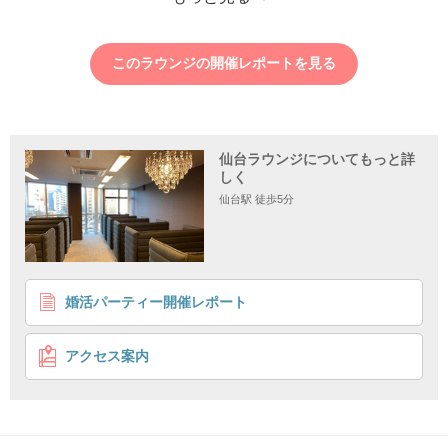
このラウンジの開催レポートを見る
仙台ラウンジについてもっと詳
しく
仙台駅 徒歩5分
1
2
3
4
婚活パーティー開催レポート
《警察官や公務員などの男性》
職場での出逢いが少ないみなさまへ
アクセス案内
個室8対8
価値観が合う人がいい
企画詳細
出
逢い
がない皆様