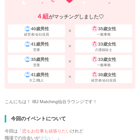
４組
がマッチングしました♡
40歳男性
35歳女性
経営者/会社役員
一般事務
41歳男性
33歳女性
営業
介護福祉士
35歳男性
33歳女性
営業
一般事務
41歳男性
30歳女性
大工/職人
経営者/会社役員
こんにちは！ IBJ Matching仙台ラウンジです！
今回のイベントについて
今回は「
恋もお仕事も頑張りたい
けれど
職場での出会いが
少ない…
」