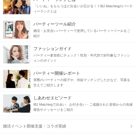
「いいね」をもらうほど出会いが広がる！？IBJ Matchingのパーテ
ィーランクとは
出逢いが少ない2人なら
安心
し合える関係
でいられて
パーティーツール紹介
恋
仕事
も
も頑張れそう♡
婚活・お見合いパーティーで使用しているパーティーツールをご
紹介
当日の流れ
ファッションガイド
パーティー参加前にチェック！性別・年代別で好印象なファッシ
STEP1
受付開始
ョンのポイント
パーティー開催レポート
実際のパーティーの様子や、何組マッチングしたかなど、写真を
交えてご紹介します
しあわせエピソード
IBJ Matchingで出会い、お付き合い・ご成婚された皆様からの良縁
報告やメッセージをご紹介
婚活イベント開催支援・コラボ実績