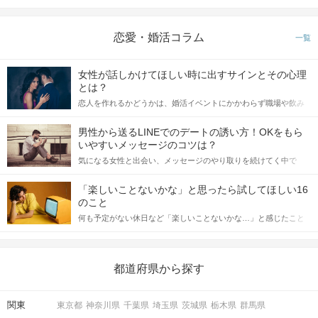
恋愛・婚活コラム
一覧
STEP4
アピールタイム
女性が話しかけてほしい時に出すサインとその心理
とは？
恋人を作れるかどうかは、婚活イベントにかかわらず職場や飲み
会の場で女性が話しかけて欲しい時に出すサインに、早く気づい
てアプローチできるかにも左右されます。 これから恋人作りを本
男性から送るLINEでのデートの誘い方！OKをもら
格的に始めようとしている方は、女性が異性を求めて出すサイン
いやすいメッセージのコツは？
をしっかりと理解し、正しい行動に移せるかどうかが重要。 この
気になる女性と出会い、メッセージのやり取りを続けてく中で
記事では、女性が話しかけて欲しい時に出すサインとその心理を
「この人いいな」と感じたら、次はデートに誘いたくなるもの。
詳しく解説した後、婚活イベントで実際にサインを受け取った場
しかし、中には「どう誘ったらいいの？」とお困りの男性もいら
合にどのような行動に繋げるべきかをご紹介していきます。
「楽しいことないかな」と思ったら試してほしい16
っしゃるのではないでしょうか。 そこで今回は、男性から女性へ
のこと
送るLINEでのデートの誘い方のコツをご紹介します。例文も混じ
何も予定がない休日など「楽しいことないかな…」と感じたこと
えながら解説するので、ぜひ参考にしてください。
がある人もいるのでは？ 日常が退屈に感じるなら、いますぐ楽し
いことを始めましょう！ いますぐ楽しい気分になれる対処法か
STEP5
マッチング投票
ら、恋愛・自分磨き・趣味などジャンル別の楽しいことまで、16
の楽しいことアイデアを集めました♪ いままさに楽しいことを探し
都道府県から探す
ている方は必見です。
関東
東京都
神奈川県
千葉県
埼玉県
茨城県
栃木県
群馬県