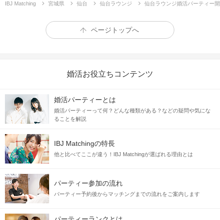
IBJ Matching
宮城県
仙台
仙台ラウンジ
仙台ラウンジ婚活パーティー開
ページトップへ
婚活お役立ちコンテンツ
婚活パーティーとは
婚活パーティーって何？どんな種類がある？などの疑問や気にな
ることを解説
IBJ Matchingの特長
努力して、なりたい職に就き、
他と比べてここが違う！IBJ Matchingが選ばれる理由とは
仕
事を頑張っていた。
そろそろ恋愛をしたいと思ったら、
パーティー参加の流れ
出
逢いがないことに気付いた...
パーティー予約後からマッチングまでの流れをご案内します
パーティーランクとは