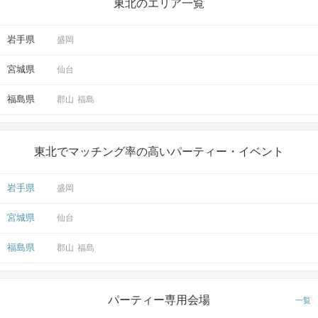
アクセス
東北のエリア一覧
仙台ラウンジ
岩手県
盛岡
5
仙台駅から徒歩
分
〒980-0013
宮城県
仙台
宮城県仙台市青葉区花京院1丁目1番6
号 Ever-i仙台駅前ビル4階
福島県
郡山
福島
東北でマッチング率の高いパーティー・イベント
開催場所
岩手県
盛岡
宮城県
仙台
福島県
郡山
福島
マップ・アクセス案内を見る
パーティー専用会場
一覧