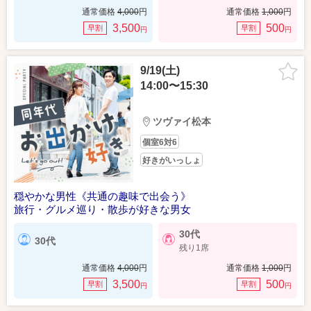
通常価格
4,000
円
通常価格
1,000
円
3,500
500
早割
早割
円
円
9/19(土)
14:00〜15:30
ツヴァイ松本
個室6対6
好きがいっしょ
穏やかな男性《共通の趣味で出会う》
旅行・グルメ巡り・散歩が好きな男女
30代
30代
残り1席
通常価格
4,000
円
通常価格
1,000
円
3,500
500
早割
早割
円
円