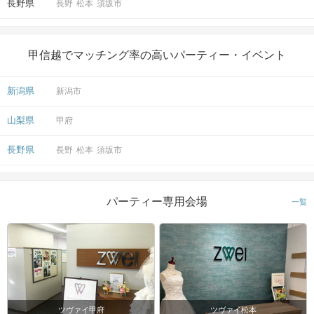
長野県
長野
松本
須坂市
甲信越でマッチング率の高いパーティー・イベント
新潟県
新潟市
山梨県
甲府
長野県
長野
松本
須坂市
パーティー専用会場
一覧
ツヴァイ甲府
ツヴァイ松本