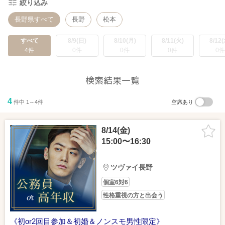
絞り込み
長野県すべて
長野
松本
すべて
8/9(日)
8/10(月)
8/11(火)
8/12(
4件
0件
0件
0件
0件
検索結果一覧
4
件中 1～4件
空席あり
8/14(金)
15:00〜16:30
ツヴァイ長野
個室6対6
性格重視の方と出会う
《初or2回目参加＆初婚＆ノンスモ男性限定》