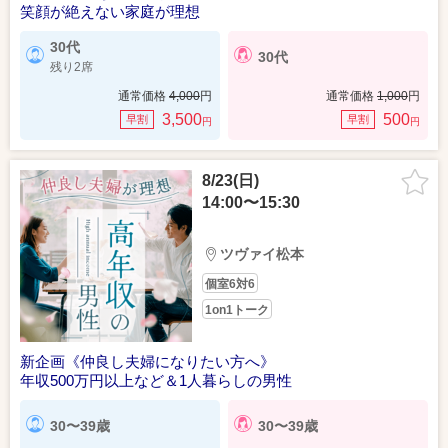
笑顔が絶えない家庭が理想
30代
30代
残り2席
通常価格
4,000
円
通常価格
1,000
円
3,500
500
早割
早割
円
円
8/23(日)
14:00〜15:30
ツヴァイ松本
個室6対6
1on1トーク
新企画《仲良し夫婦になりたい方へ》
年収500万円以上など＆1人暮らしの男性
30〜39歳
30〜39歳