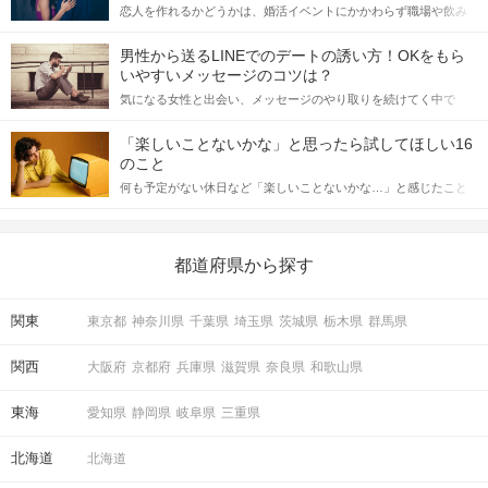
恋人を作れるかどうかは、婚活イベントにかかわらず職場や飲み
会の場で女性が話しかけて欲しい時に出すサインに、早く気づい
てアプローチできるかにも左右されます。 これから恋人作りを本
男性から送るLINEでのデートの誘い方！OKをもら
格的に始めようとしている方は、女性が異性を求めて出すサイン
いやすいメッセージのコツは？
をしっかりと理解し、正しい行動に移せるかどうかが重要。 この
気になる女性と出会い、メッセージのやり取りを続けてく中で
記事では、女性が話しかけて欲しい時に出すサインとその心理を
「この人いいな」と感じたら、次はデートに誘いたくなるもの。
詳しく解説した後、婚活イベントで実際にサインを受け取った場
しかし、中には「どう誘ったらいいの？」とお困りの男性もいら
合にどのような行動に繋げるべきかをご紹介していきます。
「楽しいことないかな」と思ったら試してほしい16
っしゃるのではないでしょうか。 そこで今回は、男性から女性へ
のこと
送るLINEでのデートの誘い方のコツをご紹介します。例文も混じ
何も予定がない休日など「楽しいことないかな…」と感じたこと
えながら解説するので、ぜひ参考にしてください。
がある人もいるのでは？ 日常が退屈に感じるなら、いますぐ楽し
いことを始めましょう！ いますぐ楽しい気分になれる対処法か
ら、恋愛・自分磨き・趣味などジャンル別の楽しいことまで、16
の楽しいことアイデアを集めました♪ いままさに楽しいことを探し
都道府県から探す
ている方は必見です。
関東
東京都
神奈川県
千葉県
埼玉県
茨城県
栃木県
群馬県
関西
大阪府
京都府
兵庫県
滋賀県
奈良県
和歌山県
東海
愛知県
静岡県
岐阜県
三重県
北海道
北海道