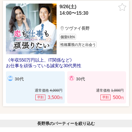
9/26(土)
14:00〜15:30
ツヴァイ長野
個室6対6
性格重視の方と出会う
《年収550万円以上、IT関係など》
お仕事を頑張っている誠実な30代男性
30代
30代
通常価格
4,000
円
通常価格
1,000
円
3,500
500
早割
早割
円
円
長野県のパーティーを絞り込む