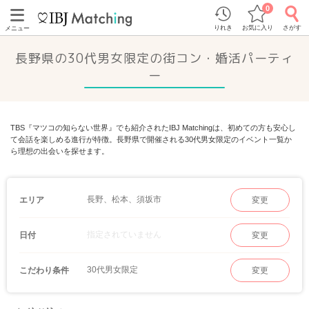
0
りれき
お気に入り
さがす
メニュー
長野県の30代男女限定の街コン・婚活パーティ
ー
TBS『マツコの知らない世界』でも紹介されたIBJ Matchingは、初めての方も安心し
て会話を楽しめる進行が特徴。長野県で開催される30代男女限定のイベント一覧か
ら理想の出会いを探せます。
長野、松本、須坂市
エリア
変更
指定されていません
日付
変更
30代男女限定
こだわり条件
変更