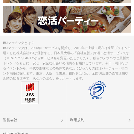
IBJマッチングとは？
IBJマッチングは、2006年にサービスを開始し、2012年に上場（現在は東証プライム市
場）した株式会社IBJが運営する、日本最大級の「自社直営」婚活・恋活サービスです
（※PARTY☆PARTYからサービス名を変更いたしました）。独自のノウハウと最新の
トレンドをもとに、安心・安全な出会いの環境をお届けしています。今日・明日行け
るイベントから、年代や趣味などの条件であなたにぴったりの婚活パーティー・街コ
ンを簡単に探せます。東京、大阪、名古屋、福岡をはじめ、全国56店舗の直営店舗や
近隣の飲食店等で、あなたの出会いをサポートします。
運営会社
利用規約