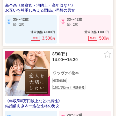
新企画《警察官・消防士・高年収など》
お互いを尊重しあえる関係が理想の男女
35〜42歳
33〜42歳
残り2席
残り2席
通常価格
4,000
円
通常価格
1,000
円
3,500
500
早割
早割
円
円
8/30(日)
14:00〜15:30
ツヴァイ松本
個室6対6
1対1でゆっくり話せる
《年収500万円以上などの男性》
結婚前向き＆一途な性格の男女
24〜32歳