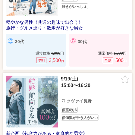
好きがいっしょ
穏やかな男性《共通の趣味で出会う》
旅行・グルメ巡り・散歩が好きな男女
30代
30代
通常価格
4,000
円
通常価格
1,000
円
3,500
500
早割
早割
円
円
9/19(土)
15:00〜16:30
ツヴァイ長野
個室6対6
価値観が合う人がいい
新企画《包容力がある・家庭的な男女》