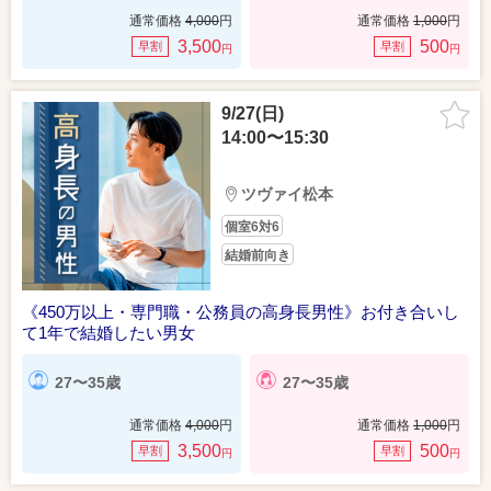
通常価格
4,000
円
通常価格
1,000
円
3,500
500
早割
早割
円
円
9/27(日)
14:00〜15:30
ツヴァイ松本
個室6対6
結婚前向き
《450万以上・専門職・公務員の高身長男性》お付き合いし
て1年で結婚したい男女
27〜35歳
27〜35歳
通常価格
4,000
円
通常価格
1,000
円
3,500
500
早割
早割
円
円