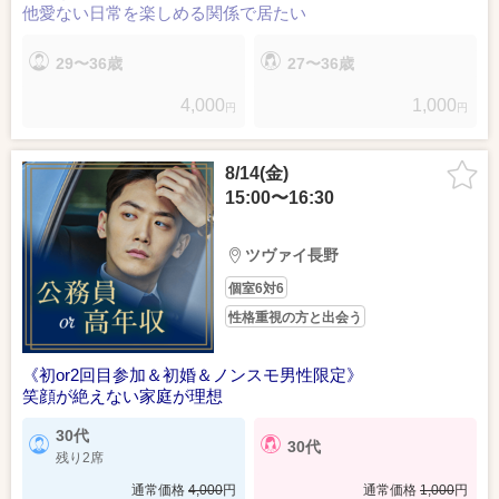
他愛ない日常を楽しめる関係で居たい
29〜36歳
27〜36歳
4,000
1,000
円
円
8/14(金)
15:00〜16:30
ツヴァイ長野
個室6対6
性格重視の方と出会う
《初or2回目参加＆初婚＆ノンスモ男性限定》
笑顔が絶えない家庭が理想
30代
30代
残り2席
通常価格
4,000
円
通常価格
1,000
円