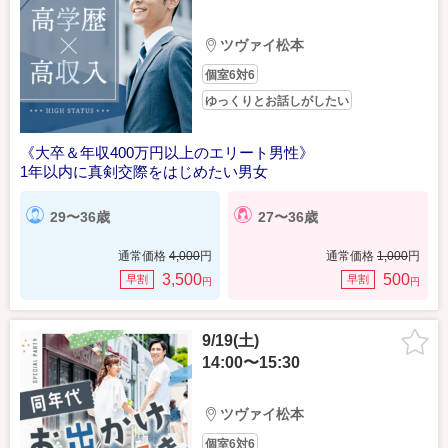
ツヴァイ松本
個室6対6
ゆっくりとお話しがしたい
《大卒＆年収400万円以上のエリート男性》
1年以内に真剣交際をはじめたい男女
29〜36歳
27〜36歳
通常価格
4,000
円
通常価格
1,000
円
3,500
500
早割
早割
円
円
9/19(土)
14:00〜15:30
ツヴァイ松本
個室6対6