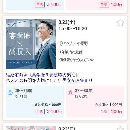
3,500
500
早割
早割
円
円
8/22(土)
15:00〜16:30
ツヴァイ長野
1年以内に結婚
価値観が合う人がいい
結婚前向き《高学歴＆安定職の男性》
恋人との時間を大切にしたい男女がお集まり
29〜36歳
27〜36歳
残り1席
残り2席
通常価格
4,000
円
通常価格
1,000
円
3,500
500
早割
早割
円
円
8/23(日)