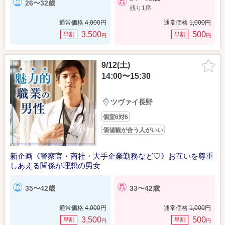
26〜32歳
残り1席
通常価格
4,000
円
通常価格
1,000
円
3,500
500
早割
早割
円
円
9/12(土)
14:00〜15:30
ツヴァイ長野
個室6対6
価値観が合う人がいい
新企画《警察官・商社・大手企業勤務など♡》お互いを尊重
しあえる関係が理想の男女
35〜42歳
33〜42歳
通常価格
4,000
円
通常価格
1,000
円
3,500
500
早割
早割
円
円