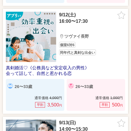
9/12(土)
16:00〜17:30
ツヴァイ長野
個室6対6
同年代と真剣な出会い
真剣婚活♡《公務員など安定収入の男性》
会って話して、自然と惹かれる恋
26〜33歳
26〜33歳
通常価格
4,000
円
通常価格
1,000
円
3,500
500
早割
早割
円
円
9/13(日)
14:00〜15:30