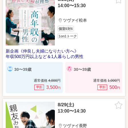
14:00〜15:30
ツヴァイ松本
個室6対6
1on1トーク
新企画《仲良し夫婦になりたい方へ》
年収500万円以上など＆1人暮らしの男性
30〜39歳
30〜39歳
通常価格
4,000
円
通常価格
1,000
円
3,500
500
早割
早割
円
円
8/29(土)
13:00〜14:30
ツヴァイ長野