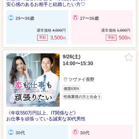
安心感のあるお相手と結婚したい方♡
29〜36歳
27〜36歳
通常価格
4,000
円
通常価格
1,000
円
3,500
500
早割
早割
円
円
9/26(土)
14:00〜15:30
ツヴァイ長野
個室6対6
性格重視の方と出会う
《年収550万円以上、IT関係など》
お仕事を頑張っている誠実な30代男性
30代
30代