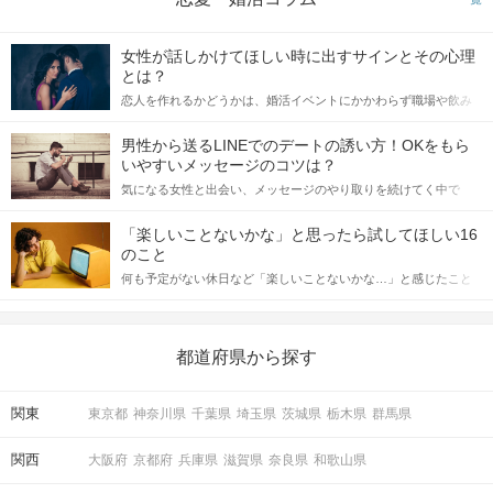
女性が話しかけてほしい時に出すサインとその心理
とは？
恋人を作れるかどうかは、婚活イベントにかかわらず職場や飲み
会の場で女性が話しかけて欲しい時に出すサインに、早く気づい
てアプローチできるかにも左右されます。 これから恋人作りを本
男性から送るLINEでのデートの誘い方！OKをもら
格的に始めようとしている方は、女性が異性を求めて出すサイン
いやすいメッセージのコツは？
をしっかりと理解し、正しい行動に移せるかどうかが重要。 この
気になる女性と出会い、メッセージのやり取りを続けてく中で
記事では、女性が話しかけて欲しい時に出すサインとその心理を
「この人いいな」と感じたら、次はデートに誘いたくなるもの。
詳しく解説した後、婚活イベントで実際にサインを受け取った場
しかし、中には「どう誘ったらいいの？」とお困りの男性もいら
合にどのような行動に繋げるべきかをご紹介していきます。
「楽しいことないかな」と思ったら試してほしい16
っしゃるのではないでしょうか。 そこで今回は、男性から女性へ
のこと
送るLINEでのデートの誘い方のコツをご紹介します。例文も混じ
何も予定がない休日など「楽しいことないかな…」と感じたこと
えながら解説するので、ぜひ参考にしてください。
がある人もいるのでは？ 日常が退屈に感じるなら、いますぐ楽し
いことを始めましょう！ いますぐ楽しい気分になれる対処法か
ら、恋愛・自分磨き・趣味などジャンル別の楽しいことまで、16
の楽しいことアイデアを集めました♪ いままさに楽しいことを探し
都道府県から探す
ている方は必見です。
関東
東京都
神奈川県
千葉県
埼玉県
茨城県
栃木県
群馬県
関西
大阪府
京都府
兵庫県
滋賀県
奈良県
和歌山県