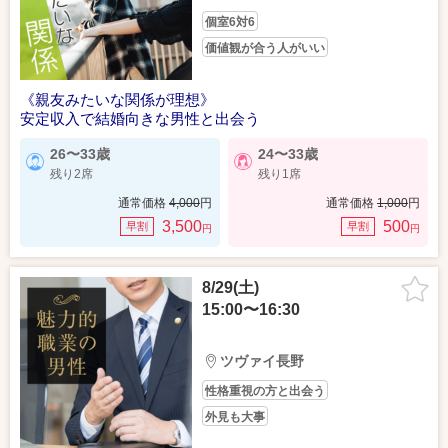
個室6対6
価値観が合う人がいい
《親友みたいな関係が理想》
安定収入で結婚向きな男性と出会う
26〜33歳
24〜33歳
残り2席
残り1席
通常価格
4,000
円
通常価格
1,000
円
3,500
500
早割
早割
円
円
8/29(土)
15:00〜16:30
ツヴァイ長野
性格重視の方と出会う
外見も大事