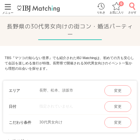
0
りれき
お気に入り
さがす
メニュー
長野県の30代男女向けの街コン・婚活パーティ
ー
TBS『マツコの知らない世界』でも紹介されたIBJ Matchingは、初めての方も安心し
て会話を楽しめる進行が特徴。長野県で開催される30代男女向けのイベント一覧か
ら理想の出会いを探せます。
長野、松本、須坂市
エリア
変更
指定されていません
日付
変更
30代男女向け
こだわり条件
変更