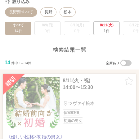
絞り込み
長野県すべて
長野
松本
すべて
8/9(日)
8/10(月)
8/11(火)
8/12(
14件
0件
0件
1件
0件
検索結果一覧
14
件中 1～14件
空席あり
8/11(火・祝)
14:00〜15:30
ツヴァイ松本
個室6対6
初婚の男女
《優しい性格×初婚の男女》