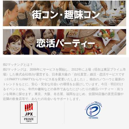
IBJマッチングとは？
IBJマッチングは、2006年にサービスを開始し、2012年に上場（現在は東証プライム市
場）した株式会社IBJが運営する、日本最大級の「自社直営」婚活・恋活サービスです
（※PARTY☆PARTYからサービス名を変更いたしました）。独自のノウハウと最新の
トレンドをもとに、安心・安全な出会いの環境をお届けしています。今日・明日行け
るイベントから、年代や趣味などの条件であなたにぴったりの婚活パーティー・街コ
ンを簡単に探せます。東京、大阪、名古屋、福岡をはじめ、全国56店舗の直営店舗や
近隣の飲食店等で、あなたの出会いをサポートします。