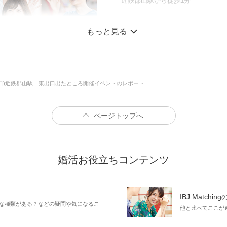
近鉄郡山駅から徒歩
1
分
現在、男性8名様お集
もっと見る
＼金魚が泳ぐ奈良の
策♪／
6対6
【話題】スポットへ♪
7/28(日)近鉄郡山駅 東出口出たところ開催イベントのレポート
30〜39歳
外見 身だしなみに気
男性
ページトップへ
る
3,
婚活お役立ちコンテンツ
28〜39歳
外見 身だしなみに気
女性
IBJ Matchin
2,
な種類がある？などの疑問や気になるこ
他と比べてここが違う