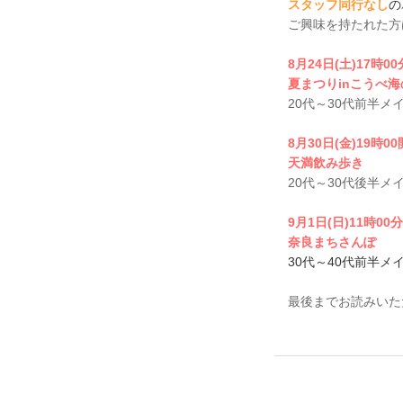
スタッフ同行なし
の
ご興味を持たれた方
8月24日(土)17時0
夏まつりinこうべ
20代～30代前半メ
8月30日(金)19時0
天満飲み歩き
20代～30代後半メ
9月1日(日)11時00
奈良まちさんぽ
30代～40代前半メ
最後までお読みいた