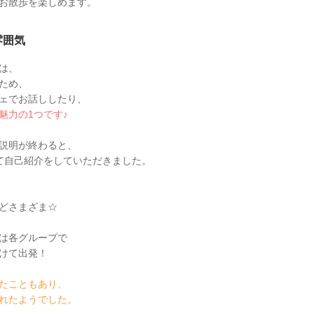
お散歩を楽しめます。
雰囲気
は、
ため、
ェでお話ししたり、
魅力の1つです♪
説明が終わると、
て自己紹介をしていただきました。
どさまざま☆
は各グループで
けて出発！
たこともあり、
れたようでした。