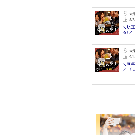
大
8/2
＼駅直
る♪／
コン
大
9/1
＼高年
／ 《
に予約