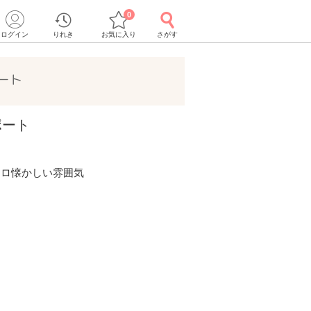
0
ログイン
りれき
お気に入り
さがす
ート
ポート
トロ懐かしい雰囲気