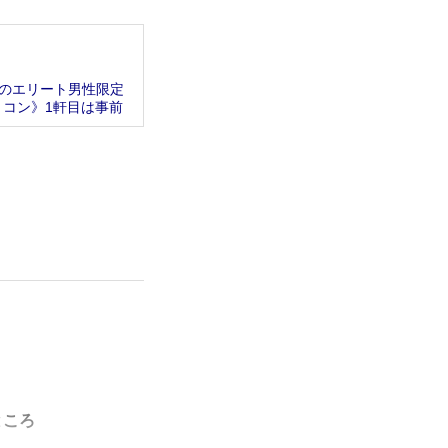
職のエリート男性限定
きコン》1軒目は事前
ところ