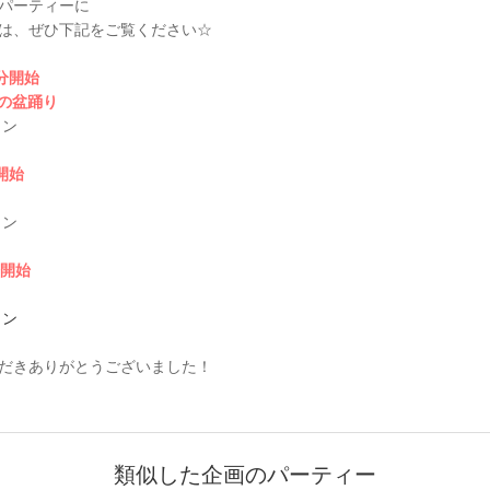
パーティーに
は、ぜひ下記をご覧ください☆
0分開始
海の盆踊り
イン
0開始
イン
分開始
イン
だきありがとうございました！
類似した企画のパーティー