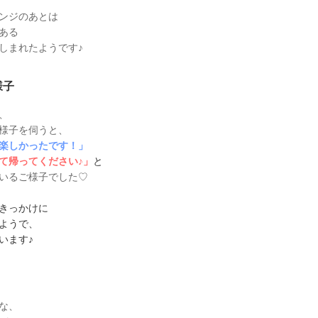
ンジのあとは
ある
しまれたようです♪
様子
、
様子を伺うと、
楽しかったです！」
て帰ってください♪」
と
いるご様子でした♡
きっかけに
ようで、
います♪
な、