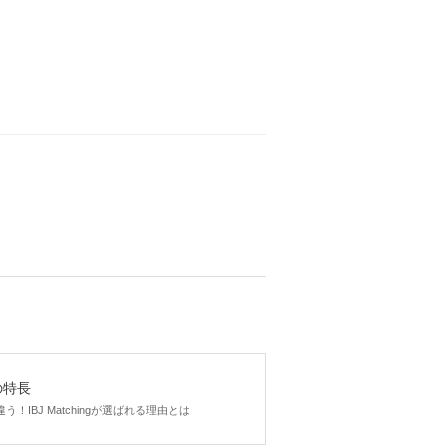
まり中！
商店街を散
を使ってい
500
円(税込み)
を使っている
gの特長
200
円(税込み)
！IBJ Matchingが選ばれる理由とは