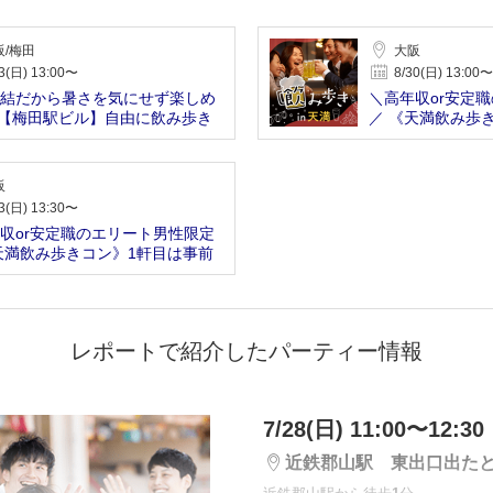
阪/梅田
大阪
3(日) 13:00〜
8/30(日) 13:00〜
結だから暑さを気にせず楽しめ
＼高年収or安定
 【梅田駅ビル】自由に飲み歩き
／ 《天満飲み歩
に予約済
阪
3(日) 13:30〜
収or安定職のエリート男性限定
天満飲み歩きコン》1軒目は事前
済
レポートで紹介したパーティー情報
7/28(日) 11:00〜12:30
近鉄郡山駅 東出口出た