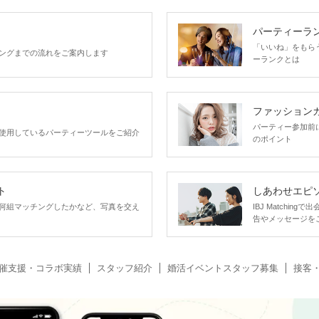
細
パーティーラ
「いいね」をもらうほ
ングまでの流れをご案内します
ーランクとは
ファッション
パーティー参加前
使用しているパーティーツールをご紹介
のポイント
＼珍しい金魚に出会えるかも？／
ト
しあわせエピ
30種類の金魚が泳ぐ【金魚ストリート】
何組マッチングしたかなど、写真を交え
IBJ Matchi
告やメッセージを
レトロな雰囲気が残る情緒あふれる商店街で
お散歩しながら、自然と仲良くなれます♡
催支援・コラボ実績
スタッフ紹介
婚活イベントスタッフ募集
接客
◆金魚ストリート
おさんぽマップを配布します