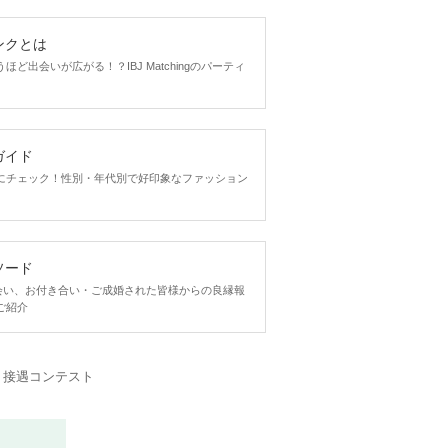
ンクとは
ど出会いが広がる！？IBJ Matchingのパーティ
ガイド
にチェック！性別・年代別で好印象なファッション
ソード
ngで出会い、お付き合い・ご成婚された皆様からの良縁報
ご紹介
・接遇コンテスト