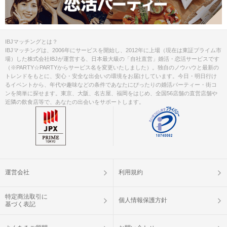
IBJマッチングとは？
IBJマッチングは、2006年にサービスを開始し、2012年に上場（現在は東証プライム市
場）した株式会社IBJが運営する、日本最大級の「自社直営」婚活・恋活サービスです
（※PARTY☆PARTYからサービス名を変更いたしました）。独自のノウハウと最新の
トレンドをもとに、安心・安全な出会いの環境をお届けしています。今日・明日行け
るイベントから、年代や趣味などの条件であなたにぴったりの婚活パーティー・街コ
ンを簡単に探せます。東京、大阪、名古屋、福岡をはじめ、全国56店舗の直営店舗や
近隣の飲食店等で、あなたの出会いをサポートします。
運営会社
利用規約
特定商法取引に
個人情報保護方針
基づく表記