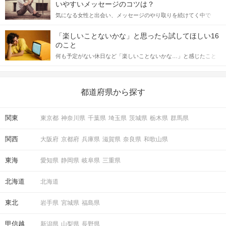
格的に始めようとしている方は、女性が異性を求めて出すサイン
いやすいメッセージのコツは？
をしっかりと理解し、正しい行動に移せるかどうかが重要。 この
気になる女性と出会い、メッセージのやり取りを続けてく中で
記事では、女性が話しかけて欲しい時に出すサインとその心理を
「この人いいな」と感じたら、次はデートに誘いたくなるもの。
詳しく解説した後、婚活イベントで実際にサインを受け取った場
しかし、中には「どう誘ったらいいの？」とお困りの男性もいら
合にどのような行動に繋げるべきかをご紹介していきます。
「楽しいことないかな」と思ったら試してほしい16
っしゃるのではないでしょうか。 そこで今回は、男性から女性へ
のこと
送るLINEでのデートの誘い方のコツをご紹介します。例文も混じ
何も予定がない休日など「楽しいことないかな…」と感じたこと
えながら解説するので、ぜひ参考にしてください。
がある人もいるのでは？ 日常が退屈に感じるなら、いますぐ楽し
いことを始めましょう！ いますぐ楽しい気分になれる対処法か
ら、恋愛・自分磨き・趣味などジャンル別の楽しいことまで、16
の楽しいことアイデアを集めました♪ いままさに楽しいことを探し
都道府県から探す
ている方は必見です。
関東
東京都
神奈川県
千葉県
埼玉県
茨城県
栃木県
群馬県
関西
大阪府
京都府
兵庫県
滋賀県
奈良県
和歌山県
東海
愛知県
静岡県
岐阜県
三重県
北海道
北海道
東北
岩手県
宮城県
福島県
甲信越
新潟県
山梨県
長野県