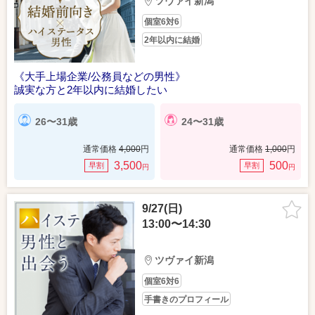
ツヴァイ新潟
個室6対6
2年以内に結婚
《大手上場企業/公務員などの男性》
誠実な方と2年以内に結婚したい
26〜31歳
24〜31歳
通常価格
4,000
円
通常価格
1,000
円
3,500
500
早割
早割
円
円
9/27(日)
13:00〜14:30
ツヴァイ新潟
個室6対6
手書きのプロフィール