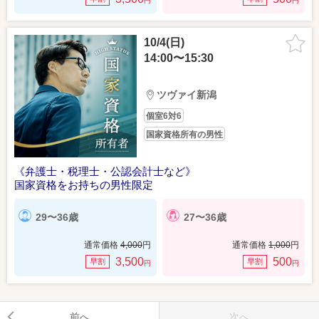
円
円
10/4(日)
14:00〜15:30
ツヴァイ新潟
個室6対6
国家資格所有の男性
《弁護士・税理士・公認会計士など》
国家資格をお持ちの男性限定
29〜36歳
27〜36歳
通常価格
4,000
円
通常価格
1,000
円
3,500
500
早割
早割
円
円
前へ
次へ