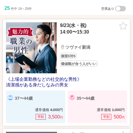
25
件中 19～25件
空席あり
9/23(水・祝)
14:00〜15:30
ツヴァイ新潟
個室6対6
価値観が合う人がいい
《上場企業勤務などの社交的な男性》
清潔感がある身だしなみの男女
37〜44歳
35〜44歳
通常価格
4,000
円
通常価格
1,000
円
3,500
500
早割
早割
円
円