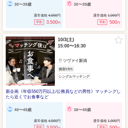
30〜39歳
30〜39歳
通常価格
4,000
円
通常価格
1,000
円
3,500
500
早割
早割
円
円
10/3(土)
15:00〜16:30
ツヴァイ新潟
個室6対6
シングルマッチング
新企画《年収550万円以上/公務員などの男性》マッチングし
たら近くでお食事など
40〜49歳
38〜49歳
通常価格
4,000
円
通常価格
1,000
円
3,500
500
早割
早割