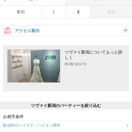
最初
1
2
最後
アクセス案内
ツヴァイ新潟についてもっと詳
住所
しく
新潟駅 徒歩7分
〒950-0088 新潟県新潟市中央区万代1-4-33 損保ジャパン・新潟セン
トラルビル3階『ツヴァイ会場』
ツヴァイ新潟のパーティーを絞り込む
お相手条件
新潟市のハイステ・ハイスぺ男性