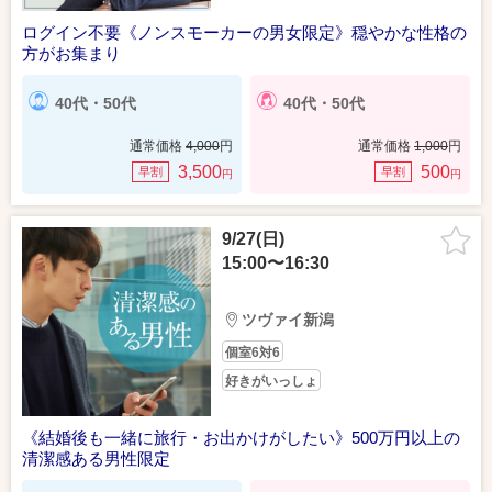
ログイン不要《ノンスモーカーの男女限定》穏やかな性格の
方がお集まり
40代・50代
40代・50代
通常価格
4,000
円
通常価格
1,000
円
3,500
500
早割
早割
円
円
9/27(日)
15:00〜16:30
ツヴァイ新潟
個室6対6
好きがいっしょ
《結婚後も一緒に旅行・お出かけがしたい》500万円以上の
清潔感ある男性限定