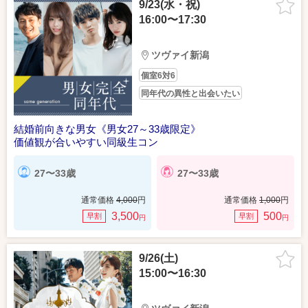
9/23(水・祝)
16:00〜17:30
ツヴァイ新潟
個室6対6
同年代の異性と出会いたい
結婚前向きな男女《男女27～33歳限定》
価値観が合いやすい同級生コン
27〜33歳
27〜33歳
通常価格
4,000
円
通常価格
1,000
円
3,500
500
早割
早割
円
円
9/26(土)
15:00〜16:30