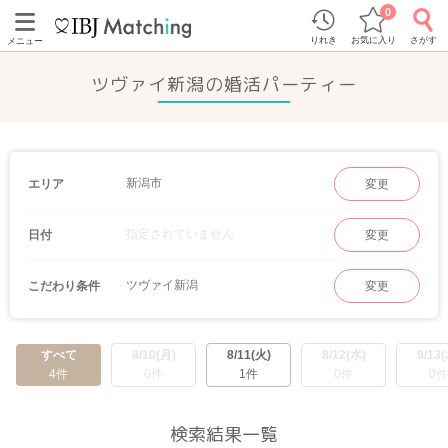
0
りれき
お気に入り
さがす
メニュー
ツヴァイ新潟の婚活パーティー
新潟市
エリア
変更
指定されていません
日付
変更
ツヴァイ新潟
こだわり条件
変更
すべて
8/10(月)
8/11(火)
8/12(水)
8/13(
4件
0件
1件
0件
0件
検索結果一覧