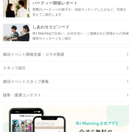
パーティー開催レポート
お話ししながらお散歩♪
実際のパーティーの様子や、何組マッチングしたかなど、写真を
たっぷりお時間を設けております♡
交えてご紹介します
【現地に到着！みんなで手持ち花火大会♪】
しあわせエピソード
手持ち花火のセットは全てご用意いたします！
IBJ Matchingで出会い、お付き合い・ご成婚された皆様からの良縁
色とりどりの花火にうっとり♡
報告やメッセージをご紹介
線香花火の我慢対決が始まるかも！？
婚活イベント開催支援・コラボ実績
【連絡先交換が自由】
梅田が近い立地だから、仲良くなって
スタッフ紹介
引き続きディナーへお誘いしてみてもOK♪
次のお約束をしちゃいましょう！
婚活イベントスタッフ募集
※当日はマスクの着用をお願いします。
接客・接遇コンテスト
感染対策
当日の流れ
STEP1
受付開始