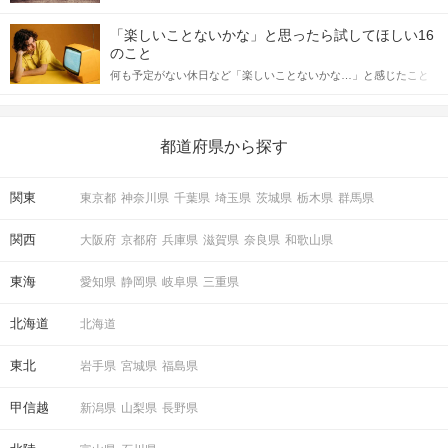
「この人いいな」と感じたら、次はデートに誘いたくなるもの。
STEP2
パーティー説明開始
詳しく解説した後、婚活イベントで実際にサインを受け取った場
しかし、中には「どう誘ったらいいの？」とお困りの男性もいら
合にどのような行動に繋げるべきかをご紹介していきます。
「楽しいことないかな」と思ったら試してほしい16
っしゃるのではないでしょうか。 そこで今回は、男性から女性へ
分からない事がありましたらお気軽に聞いて
のこと
送るLINEでのデートの誘い方のコツをご紹介します。例文も混じ
下さい♪
何も予定がない休日など「楽しいことないかな…」と感じたこと
えながら解説するので、ぜひ参考にしてください。
がある人もいるのでは？ 日常が退屈に感じるなら、いますぐ楽し
いことを始めましょう！ いますぐ楽しい気分になれる対処法か
ら、恋愛・自分磨き・趣味などジャンル別の楽しいことまで、16
の楽しいことアイデアを集めました♪ いままさに楽しいことを探し
都道府県から探す
ている方は必見です。
STEP3
河川敷へ移動
関東
東京都
神奈川県
千葉県
埼玉県
茨城県
栃木県
群馬県
徒歩10分の河川敷へ
お話しながら移動します☆
関西
大阪府
京都府
兵庫県
滋賀県
奈良県
和歌山県
ここではまだグループ分けは
東海
愛知県
静岡県
岐阜県
三重県
行っておりませんので
いろいろな方とお話しをお楽しみください♪
北海道
北海道
東北
岩手県
宮城県
福島県
STEP4
河川敷到着＆花火開始
甲信越
新潟県
山梨県
長野県
河川敷到着後、グループ分けをして
さっそく花火スタート☆