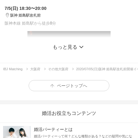
7/5(日) 18:30〜20:00
阪神 姫島駅改札前
阪神本線 姫島駅から徒歩
0
分
もっと見る
IBJ Matching
大阪府
その他大阪府
2020/07/05(日)阪神 姫島駅改札前開
ページトップへ
婚活お役立ちコンテンツ
【同年代の皆様で♡】手持ち花火コン in 淀川河川敷
婚活パーティーとは
婚活パーティーって何？どんな種類がある？などの疑問や気にな