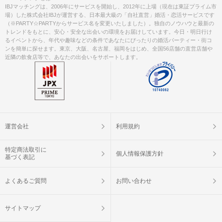
IBJマッチングは、2006年にサービスを開始し、2012年に上場（現在は東証プライム市
場）した株式会社IBJが運営する、日本最大級の「自社直営」婚活・恋活サービスです
（※PARTY☆PARTYからサービス名を変更いたしました）。独自のノウハウと最新の
トレンドをもとに、安心・安全な出会いの環境をお届けしています。今日・明日行け
るイベントから、年代や趣味などの条件であなたにぴったりの婚活パーティー・街コ
ンを簡単に探せます。東京、大阪、名古屋、福岡をはじめ、全国56店舗の直営店舗や
近隣の飲食店等で、あなたの出会いをサポートします。
運営会社
利用規約
特定商法取引に
個人情報保護方針
基づく表記
よくあるご質問
お問い合わせ
サイトマップ