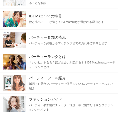
連絡先の交換OK！
New！新企画
ることを解説
企画詳細
IBJ Matchingの特長
手持ち花火コン
in
他と比べてここが違う！IBJ Matchingが選ばれる理由とは
淀川河川敷
パーティー参加の流れ
＼同年代で開催／
パーティー予約後からマッチングまでの流れをご案内します
男性:28歳～39歳位
×
女性:28歳～39歳
パーティーランクとは
「いいね」をもらうほど出会いが広がる！？IBJ Matchingのパーテ
ィーランクとは
パーティーツール紹介
婚活・お見合いパーティーで使用しているパーティーツールをご
紹介
ファッションガイド
□■
当日の流れ
■□
パーティー参加前にチェック！性別・年代別で好印象なファッシ
ョンのポイント
【まずはゆっくり自己紹介】
夜景もきれいな淀川の河川敷を