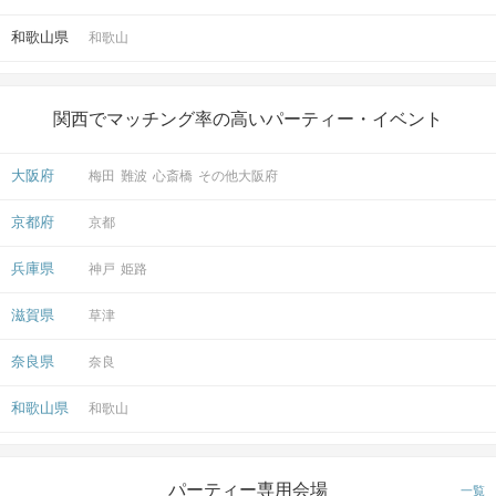
開催場所
阪神本線 姫島駅
和歌山県
和歌山
マップ・アクセス案内を見る
関西でマッチング率の高いパーティー・イベント
注意事項
大阪府
梅田
難波
心斎橋
その他大阪府
京都府
身分証（免許証、保険証、パスポート
京都
持ち物
など）・筆記用具
兵庫県
神戸
姫路
お食事
お飲み物等の提供はございません。
飲み物
滋賀県
草津
動きやすい服装でお越しください。
奈良県
服装
奈良
和歌山県
和歌山
※各種キャンペーン・クーポンは適用
外です、ご了承下さい。
注意事項
パーティー専用会場
一覧