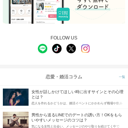
＜受付場所＞阪神「姫島」駅改札前
開始の15分前から受付スタート！
受付場所にPARTY☆PARTYのバインダーを持
った
スタッフがおりますので、お声掛けいただき
本人確認の為、
QRコードにて受付をおこないます。
FOLLOW US
①公式アプリのダウンロード
②本人確認書類の事前アップロード
に、ご協力をお願いいたします。
※上記①②が完了していない場合、
ご参加いただくことができません。
開始時刻に遅れてご到着される際は
恋愛・婚活コラム
一覧
事前に
公式LINE
より、ご一報ください。
お
電話での問い合わせ窓口はございません。
女性が話しかけてほしい時に出すサインとその心理
とは？
また、
原則10分以上の遅れてのご参加はお断
りしております。
恋人を作れるかどうかは、婚活イベントにかかわらず職場や飲み
公共交通機関の延着時や道に迷われた場合も
会の場で女性が話しかけて欲しい時に出すサインに、早く気づい
同様ですので、
てアプローチできるかにも左右されます。 これから恋人作りを本
男性から送るLINEでのデートの誘い方！OKをもら
お時間に余裕を持ってお越しください。
格的に始めようとしている方は、女性が異性を求めて出すサイン
いやすいメッセージのコツは？
をしっかりと理解し、正しい行動に移せるかどうかが重要。 この
気になる女性と出会い、メッセージのやり取りを続けてく中で
記事では、女性が話しかけて欲しい時に出すサインとその心理を