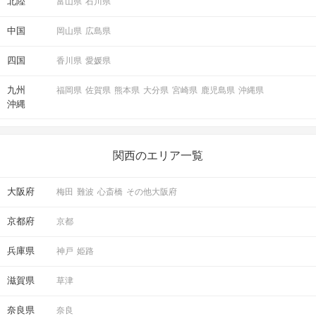
北陸
富山県
石川県
種類豊富な花火を用意しております♪
中国
岡山県
広島県
お話ししながらお楽しみください！
四国
※花火準備はスタッフが行います。
香川県
愛媛県
※参加人数により、グループチェンジを行います。
九州
福岡県
佐賀県
熊本県
大分県
宮崎県
鹿児島県
沖縄県
沖縄
STEP5
パーティー終了
気の合う方がいらっしゃったら
ぜひ2次会へ♡
関西のエリア一覧
大阪府
梅田
難波
心斎橋
その他大阪府
京都府
京都
アクセス
兵庫県
神戸
姫路
阪神 姫島駅改札前
滋賀県
0
草津
阪神本線 姫島駅から徒歩
分
〒555-0025
奈良県
奈良
大阪府大阪市西淀川区姫里１丁目２６