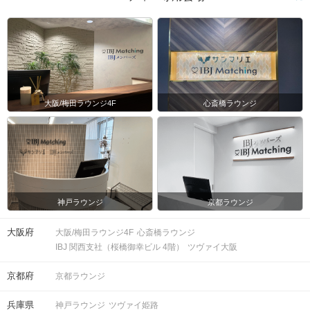
ご予約手続き完了後、お客様都合によ
キャンセル
りキャンセルされた場合、参加費と同
について
額のキャンセル料が発生します。
掲載開始日：2020/6/9
大阪/梅田ラウンジ4F
心斎橋ラウンジ
神戸ラウンジ
京都ラウンジ
大阪府
大阪/梅田ラウンジ4F
心斎橋ラウンジ
IBJ 関西支社（桜橋御幸ビル 4階）
ツヴァイ大阪
京都府
京都ラウンジ
兵庫県
神戸ラウンジ
ツヴァイ姫路