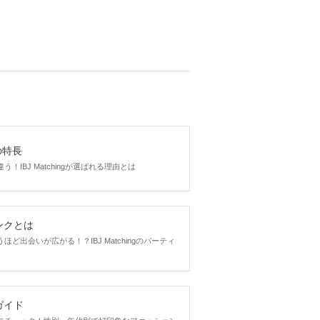
以上・正社員
はまる方
を使ってい
gの特長
500
円(税込み)
！IBJ Matchingが選ばれる理由とは
を使っている
ンクとは
ど出会いが広がる！？IBJ Matchingのパーティ
参加
700
円(税込み)
ガイド