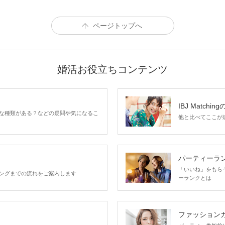
6対6
【人気】スポットへ♪
ページトップへ
26～38歳
年収・職種 年収450万円
男性
※いずれかに当て
婚活お役立ちコンテンツ
容姿 身だしなみに気
る
性格 マナーがある
IBJ Matchin
3,
な種類がある？などの疑問や気になるこ
他と比べてここが違う
25～32歳位
容姿 身だしなみに気
女性
パーティーラ
性格 マナーがある
「いいね」をもらうほ
その他 初参加or1人
ングまでの流れをご案内します
ーランクとは
2,
ファッション