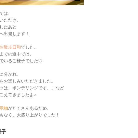
では、
いただき、
したあと
へ出発します！
お
散歩日和
でした。
までの道中では、
でいるご様子でした♡
に分かれ、
をお楽しみいただきました。
ツは、ポンデリングです。」など
こえてきましたよ♪
示物
がたくさんあるため、
もなく、大盛り上がりでした！
様子