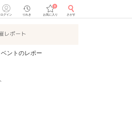
0
ログイン
りれき
お気に入り
さがす
催レポート
催イベントのレポー
ト