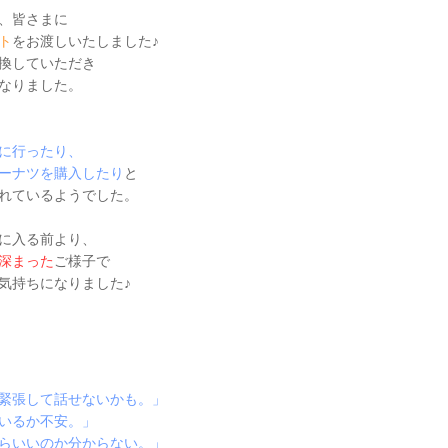
、皆さまに
ト
をお渡しいたしました♪
換していただき
なりました。
に行ったり、
ーナツを購入したり
と
れているようでした。
に入る前より、
深まった
ご様子で
気持ちになりました♪
緊張して話せないかも。」
いるか不安。」
らいいのか分からない。」