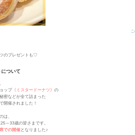
こ
ツのプレゼントも♡
トについて
、
ョップ
《
ミスタードーナツ》
の
秘密などが全て詰まった
で開催されました！
のは、
性25～33歳の皆さまです。
席での開催
となりました♪