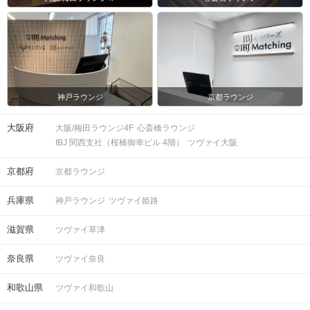
スマートフォン・顔写真付きの身分証
（運転免許証、マイナンバーカード、
持ち物
パスポートなど）
お食事
ソフトドリンク付き
飲み物
神戸ラウンジ
京都ラウンジ
清潔感のある服装でお越しください。
服装
大阪府
大阪/梅田ラウンジ4F
心斎橋ラウンジ
＜QRコード受付について＞
IBJ 関西支社（桜橋御幸ビル 4階）
ツヴァイ大阪
・受付前に以下①②をご対応のうえ、
ご来場ください。
京都府
京都ラウンジ
完了していない場合は、ご参加いた
注意事項
だけません。
兵庫県
神戸ラウンジ
ツヴァイ姫路
①公式アプリのダウンロード ・ログイ
ン
滋賀県
ツヴァイ草津
②本人確認書類の事前アップロード
奈良県
ツヴァイ奈良
ご予約手続き完了後、お客様都合によ
キャンセル
りキャンセルされた場合、参加費と同
和歌山県
ツヴァイ和歌山
について
額のキャンセル料が発生します。