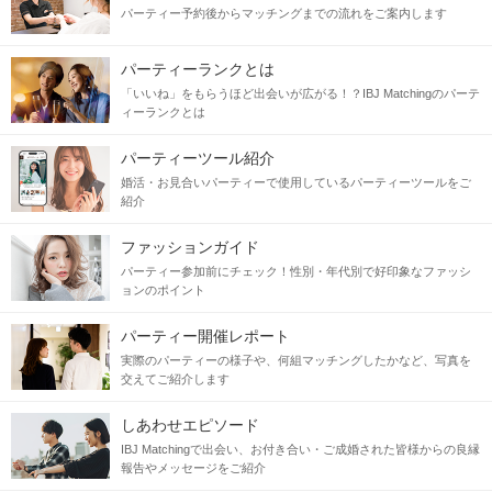
パーティー予約後からマッチングまでの流れをご案内します
当日の流れ
パーティーランクとは
STEP1
受付開始
「いいね」をもらうほど出会いが広がる！？IBJ Matchingのパーテ
ィーランクとは
パーティーツール紹介
婚活・お見合いパーティーで使用しているパーティーツールをご
紹介
ファッションガイド
パーティー参加前にチェック！性別・年代別で好印象なファッシ
ョンのポイント
パーティー開催レポート
実際のパーティーの様子や、何組マッチングしたかなど、写真を
交えてご紹介します
STEP2
自分のプロフィールをチェック
しあわせエピソード
IBJ Matchingで出会い、お付き合い・ご成婚された皆様からの良縁
報告やメッセージをご紹介