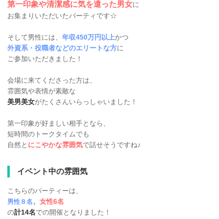
第一印象や清潔感に気を遣った男女
に
お集まりいただいたパーティです☆
そして男性には、
年収450万円以上
かつ
外資系・役職者などのエリートな方
に
ご参加いただきました！
会場に来てくださった方は、
雰囲気や表情が素敵な
美男美女
がたくさんいらっしゃいました！
第一印象が好ましい相手となら、
短時間のトークタイムでも
自然と
にこやかな雰囲気
で話せそうですね♪
イベント中の雰囲気
こちらのパーティーは、
、
女性6名
男性８名
の
計14名
での開催となりました！