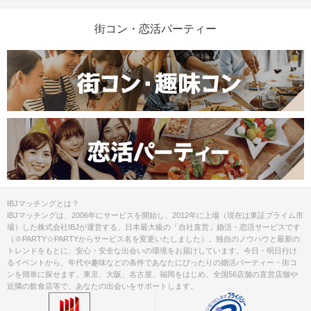
掲載開始日：2024/4/5
街コン・恋活パーティー
IBJマッチングとは？
IBJマッチングは、2006年にサービスを開始し、2012年に上場（現在は東証プライム市
場）した株式会社IBJが運営する、日本最大級の「自社直営」婚活・恋活サービスです
（※PARTY☆PARTYからサービス名を変更いたしました）。独自のノウハウと最新の
トレンドをもとに、安心・安全な出会いの環境をお届けしています。今日・明日行け
るイベントから、年代や趣味などの条件であなたにぴったりの婚活パーティー・街コ
ンを簡単に探せます。東京、大阪、名古屋、福岡をはじめ、全国56店舗の直営店舗や
近隣の飲食店等で、あなたの出会いをサポートします。