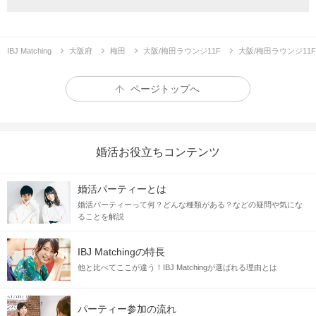
役職者・IT関係・商社・営業・銀行員
いずれかの
安定した職業の男性
IBJ Matching
大阪府
梅田
大阪/梅田ラウンジ11F
大阪/梅田ラウンジ1
ページトップへ
婚活お役立ちコンテンツ
婚活パーティーとは
婚活パーティーって何？どんな種類がある？などの疑問や気にな
ることを解説
さらには
清潔感のある方
IBJ Matchingの特長
✓髪や肌がキレイ ✓身だしなみが整っている
他と比べてここが違う！IBJ Matchingが選ばれる理由とは
✓清楚系 ✓良い匂いがするetc
初めて会ったあなたが、
運命の人
かも。
パーティー参加の流れ