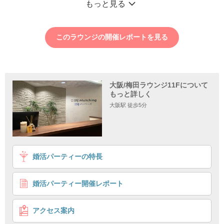
もっと見る
このラウンジの開催レポートを見る
大阪/梅田ラウンジ11Fについて
もっと詳しく
大阪駅 徒歩5分
1
2
3
4
婚活パーティーの特長
＼第一印象◎清潔感がある男性／
外資系・役職者などのエリート男性！
婚活パーティー開催レポート
個室8対8
外見も大事
企画詳細
アクセス案内
公務員・上場企業・外資系企業