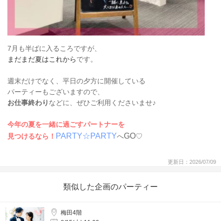
7月も半ばに入るころですが、
まだまだ夏はこれから
です。
週末だけでなく、平日の夕方に開催している
パーティーもございますので、
お仕事終わり
などに、ぜひご利用くださいませ♪
今年の夏を一緒に過ごすパートナーを
PARTY☆PARTY
GO
見つけるなら！
へ
♡
更新日：2026/07/09
類似した企画のパーティー
梅田4階