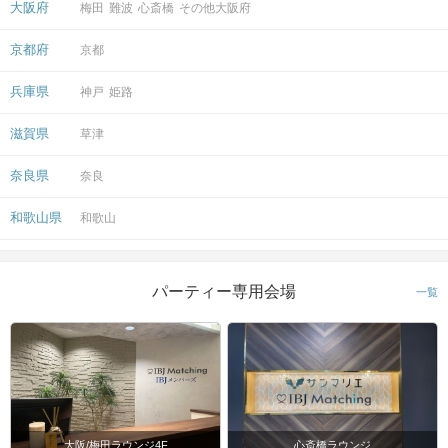
大阪府
梅田
難波
心斎橋
その他大阪府
会場
京都府
京都
兵庫県
神戸
姫路
滋賀県
草津
注意事項
奈良県
奈良
15分前より受付開始。1時間半を予
和歌山県
和歌山
定。
時間
※開始時刻から30分以上遅れる場合は
参加をご遠慮いただいております。
パーティー専用会場
一覧
8対8程度で進行予定。（最少開催人
数：4対4）
※募集締め切り以降のキャンセルによ
人数
っては男女差が変動する場合がござい
ます。
大阪/梅田ラウンジ4F
心斎橋ラウンジ