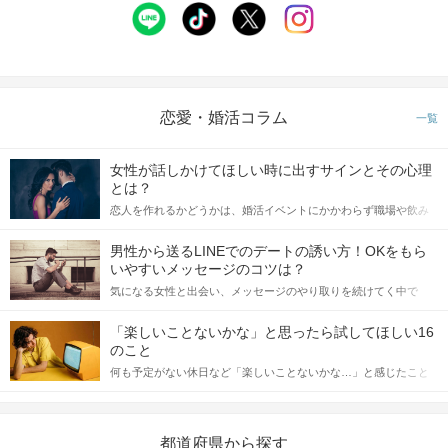
恋愛・婚活コラム
一覧
女性が話しかけてほしい時に出すサインとその心理
とは？
恋人を作れるかどうかは、婚活イベントにかかわらず職場や飲み
会の場で女性が話しかけて欲しい時に出すサインに、早く気づい
てアプローチできるかにも左右されます。 これから恋人作りを本
STEP5
マッチング投票
男性から送るLINEでのデートの誘い方！OKをもら
格的に始めようとしている方は、女性が異性を求めて出すサイン
いやすいメッセージのコツは？
をしっかりと理解し、正しい行動に移せるかどうかが重要。 この
気になる女性と出会い、メッセージのやり取りを続けてく中で
記事では、女性が話しかけて欲しい時に出すサインとその心理を
「この人いいな」と感じたら、次はデートに誘いたくなるもの。
詳しく解説した後、婚活イベントで実際にサインを受け取った場
しかし、中には「どう誘ったらいいの？」とお困りの男性もいら
合にどのような行動に繋げるべきかをご紹介していきます。
「楽しいことないかな」と思ったら試してほしい16
っしゃるのではないでしょうか。 そこで今回は、男性から女性へ
のこと
送るLINEでのデートの誘い方のコツをご紹介します。例文も混じ
何も予定がない休日など「楽しいことないかな…」と感じたこと
えながら解説するので、ぜひ参考にしてください。
がある人もいるのでは？ 日常が退屈に感じるなら、いますぐ楽し
いことを始めましょう！ いますぐ楽しい気分になれる対処法か
ら、恋愛・自分磨き・趣味などジャンル別の楽しいことまで、16
の楽しいことアイデアを集めました♪ いままさに楽しいことを探し
都道府県から探す