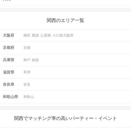
大阪/梅田ラウンジ11F
5
大阪駅から徒歩
分
〒530-0001
関西のエリア一覧
大阪府大阪市北区梅田2-1-22 野村不動
産西梅田ビル11階
大阪府
梅田
難波
心斎橋
その他大阪府
京都府
京都
開催場所
兵庫県
神戸
姫路
滋賀県
草津
奈良県
奈良
和歌山県
和歌山
マップ・アクセス案内を見る
関西でマッチング率の高いパーティー・イベント