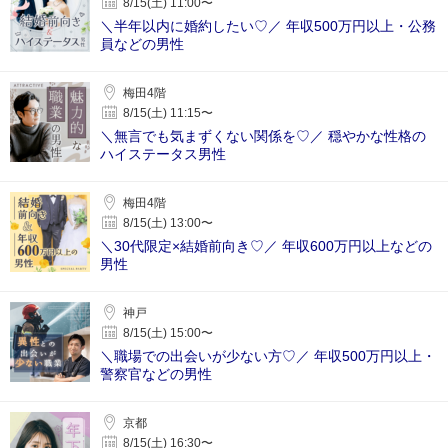
8/15(土) 11:00〜
＼半年以内に婚約したい♡／ 年収500万円以上・公務
員などの男性
梅田4階
8/15(土) 11:15〜
＼無言でも気まずくない関係を♡／ 穏やかな性格の
ハイステータス男性
梅田4階
8/15(土) 13:00〜
＼30代限定×結婚前向き♡／ 年収600万円以上などの
男性
神戸
8/15(土) 15:00〜
＼職場での出会いが少ない方♡／ 年収500万円以上・
警察官などの男性
京都
8/15(土) 16:30〜