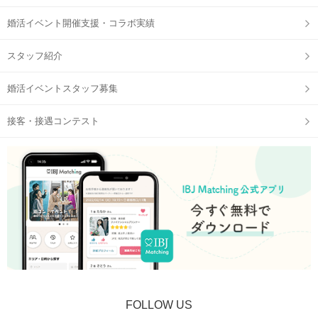
婚活イベント開催支援・コラボ実績
スタッフ紹介
婚活イベントスタッフ募集
STEP3
【個室8対8】トークタイムスタート
接客・接遇コンテスト
FOLLOW US
STEP4
アピールタイム