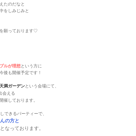
えたのだなと
中をしみじみと
を願っております♡
、
プルが理想
という方に
今後も開催予定です！
天満ガーデン
という会場にて、
出会える
開催しております。
話しできるパーティーで、
んの方と
となっております。