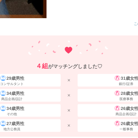
こ
４組
がマッチングしました♡
29歳男性
31歳女
コンサルタント
銀行/証券
34歳男性
28歳女
商品企画/設計
医療事務
34歳男性
26歳女
その他
商品企画/設計
27歳男性
26歳女
地方公務員
一般事務