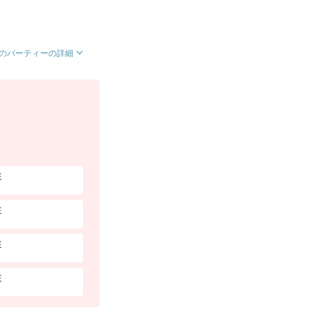
のパーティーの詳細
性
性
性
性