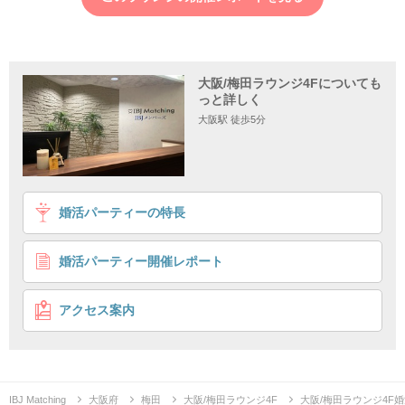
大阪/梅田ラウンジ4Fについても
っと詳しく
大阪駅 徒歩5分
1
2
3
4
婚活パーティーの特長
＼女性Under27歳！／
親友みたいな関係が理想♡
婚活パーティー開催レポート
個室8対8
親友みたいな関係が理想
企画詳細
アクセス案内
＼ 親友みたいに ／
仲のいい関係が理想
♡
IBJ Matching
大阪府
梅田
大阪/梅田ラウンジ4F
大阪/梅田ラウンジ4F