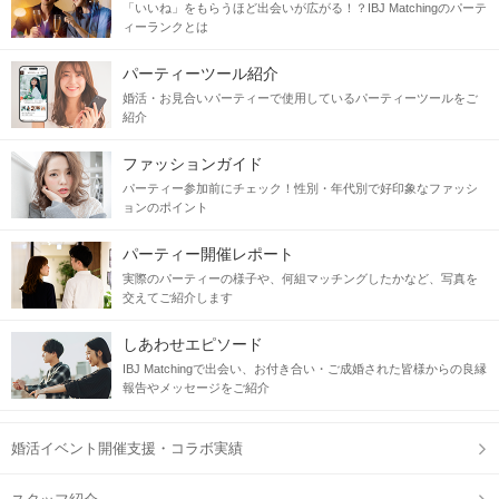
当日の流れ
「いいね」をもらうほど出会いが広がる！？IBJ Matchingのパーテ
ィーランクとは
STEP1
受付開始
パーティーツール紹介
婚活・お見合いパーティーで使用しているパーティーツールをご
紹介
ファッションガイド
パーティー参加前にチェック！性別・年代別で好印象なファッシ
ョンのポイント
パーティー開催レポート
実際のパーティーの様子や、何組マッチングしたかなど、写真を
交えてご紹介します
しあわせエピソード
STEP2
自分のプロフィールをチェック
IBJ Matchingで出会い、お付き合い・ご成婚された皆様からの良縁
報告やメッセージをご紹介
婚活イベント開催支援・コラボ実績