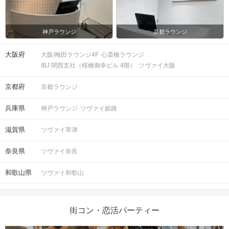
パスポートなど）
神戸ラウンジ
京都ラウンジ
お食事
ソフトドリンク付き
飲み物
大阪府
大阪/梅田ラウンジ4F
心斎橋ラウンジ
清潔感のある服装でお越しください。
服装
IBJ 関西支社（桜橋御幸ビル 4階）
ツヴァイ大阪
京都府
京都ラウンジ
＜QRコード受付について＞
・受付前に以下①②をご対応のうえ、
兵庫県
神戸ラウンジ
ツヴァイ姫路
ご来場ください。
完了していない場合は、ご参加いた
注意事項
だけません。
滋賀県
ツヴァイ草津
①公式アプリのダウンロード ・ログイ
ン
奈良県
ツヴァイ奈良
②本人確認書類の事前アップロード
和歌山県
ツヴァイ和歌山
ご予約手続き完了後、お客様都合によ
キャンセル
りキャンセルされた場合、参加費と同
について
額のキャンセル料が発生します。
街コン・恋活パーティー
掲載開始日：2025/5/15