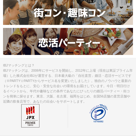
IBJマッチングとは？
IBJマッチングは、2006年にサービスを開始し、2012年に上場（現在は東証プライム市
場）した株式会社IBJが運営する、日本最大級の「自社直営」婚活・恋活サービスです
（※PARTY☆PARTYからサービス名を変更いたしました）。独自のノウハウと最新の
トレンドをもとに、安心・安全な出会いの環境をお届けしています。今日・明日行け
るイベントから、年代や趣味などの条件であなたにぴったりの婚活パーティー・街コ
ンを簡単に探せます。東京、大阪、名古屋、福岡をはじめ、全国56店舗の直営店舗や
近隣の飲食店等で、あなたの出会いをサポートします。