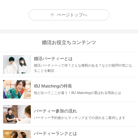
ページトップへ
婚活お役立ちコンテンツ
冗談を言い合ってじゃれあったり、
婚活パーティーとは
突発で日帰り旅行に行って思い出作り、
婚活パーティーって何？どんな種類がある？などの疑問や気にな
2人で夜更かししてホラー映画を見たり。
ることを解説
何気ない日常ですら本当に楽しい、
IBJ Matchingの特長
そう思える
親友みたいに仲のいい関係。
他と比べてここが違う！IBJ Matchingが選ばれる理由とは
パーティー参加の流れ
彼女のことを大切にしたい！
パーティー予約後からマッチングまでの流れをご案内します
男性
彼女をリードしたい
を募集♪
パーティーランクとは