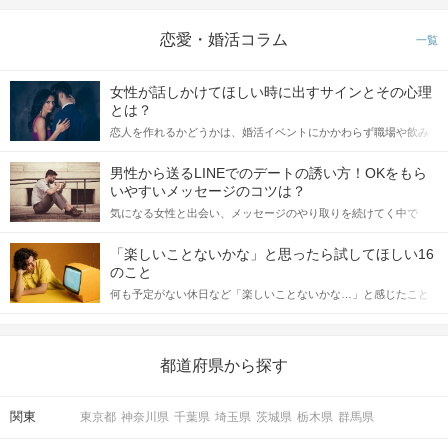
恋愛・婚活コラム
一覧
女性が話しかけてほしい時に出すサインとその心理
とは？
恋人を作れるかどうかは、婚活イベントにかかわらず職場や飲み
会の場で女性が話しかけて欲しい時に出すサインに、早く気づい
てアプローチできるかにも左右されます。 これから恋人作りを本
男性から送るLINEでのデートの誘い方！OKをもら
格的に始めようとしている方は、女性が異性を求めて出すサイン
いやすいメッセージのコツは？
をしっかりと理解し、正しい行動に移せるかどうかが重要。 この
気になる女性と出会い、メッセージのやり取りを続けてく中で
記事では、女性が話しかけて欲しい時に出すサインとその心理を
STEP5
マッチング投票
「この人いいな」と感じたら、次はデートに誘いたくなるもの。
詳しく解説した後、婚活イベントで実際にサインを受け取った場
しかし、中には「どう誘ったらいいの？」とお困りの男性もいら
合にどのような行動に繋げるべきかをご紹介していきます。
「楽しいことないかな」と思ったら試してほしい16
っしゃるのではないでしょうか。 そこで今回は、男性から女性へ
のこと
送るLINEでのデートの誘い方のコツをご紹介します。例文も混じ
何も予定がない休日など「楽しいことないかな…」と感じたこと
えながら解説するので、ぜひ参考にしてください。
がある人もいるのでは？ 日常が退屈に感じるなら、いますぐ楽し
いことを始めましょう！ いますぐ楽しい気分になれる対処法か
ら、恋愛・自分磨き・趣味などジャンル別の楽しいことまで、16
の楽しいことアイデアを集めました♪ いままさに楽しいことを探し
都道府県から探す
ている方は必見です。
関東
東京都
神奈川県
千葉県
埼玉県
茨城県
栃木県
群馬県