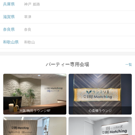
会場
兵庫県
神戸
姫路
滋賀県
草津
奈良県
奈良
注意事項
和歌山県
和歌山
15分前より受付開始。1時間半を予
定。
パーティー専用会場
一覧
時間
※開始時刻から30分以上遅れる場合は
参加をご遠慮いただいております。
8対8程度で進行予定。（最少開催人
数：4対4）
※募集締め切り以降のキャンセルによ
人数
っては男女差が変動する場合がござい
大阪/梅田ラウンジ4F
心斎橋ラウンジ
ます。
スマートフォン・顔写真付きの身分証
（運転免許証、マイナンバーカード、
持ち物