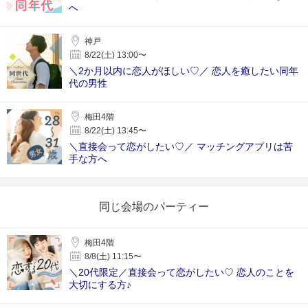
へ
神戸
8/22(土) 13:00〜
＼2か月以内に恋人がほしい♡／ 恋人を癒したい同年
代の男性
梅田4階
8/22(土) 13:45〜
＼直接会って恋がしたい♡／ マッチングアプリは苦
手な方へ
同じ会場のパーティー
梅田4階
8/8(土) 11:15〜
＼20代限定／直接会って恋がしたい♡ 恋人のことを
大切にする方♪