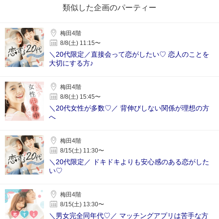
類似した企画のパーティー
梅田4階
8/8(土) 11:15〜
＼20代限定／直接会って恋がしたい♡ 恋人のことを
大切にする方♪
梅田4階
8/8(土) 15:45〜
＼20代女性が多数♡／ 背伸びしない関係が理想の方
へ
梅田4階
8/15(土) 11:30〜
＼20代限定／ ドキドキよりも安心感のある恋がした
い♡
梅田4階
8/15(土) 13:30〜
＼男女完全同年代♡／ マッチングアプリは苦手な方