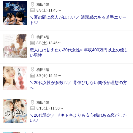
梅田4階
8/8(土) 11:45〜
＼夏の間に恋人がほしい／ 清潔感のある若手エリー
ト♡
梅田4階
8/8(土) 13:45〜
恋人には甘えたい20代女性× 年収400万円以上の優し
い男性
梅田4階
8/8(土) 15:45〜
＼20代女性が多数♡／ 背伸びしない関係が理想の方
へ
梅田4階
8/15(土) 11:30〜
＼20代限定／ ドキドキよりも安心感のある恋がした
い♡