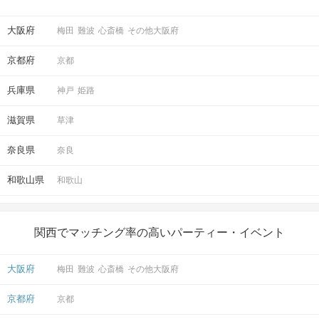
5
大阪駅から徒歩
分
〒530-0001
大阪府
大阪府大阪市北区梅田2-1-22 野村不
梅田
難波
心斎橋
その他大阪府
動産西梅田ビル4階
京都府
京都
兵庫県
神戸
姫路
開催場所
滋賀県
草津
奈良県
奈良
和歌山県
和歌山
マップ・アクセス案内を見る
関西でマッチング率の高いパーティー・イベント
大阪府
梅田
難波
心斎橋
その他大阪府
京都府
京都