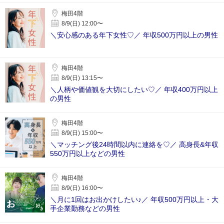
梅田4階
8/9(日) 12:00〜
＼安心感のある年下女性♡／ 年収500万円以上の男性
梅田4階
8/9(日) 13:15〜
＼人柄や価値観を大切にしたい♡／ 年収400万円以上
の男性
梅田4階
8/9(日) 15:00〜
＼マッチング後24時間以内に連絡を♡／ 高身長&年収
550万円以上などの男性
梅田4階
8/9(日) 16:00〜
＼月に1回はお出かけしたい♪／ 年収500万円以上・大
手企業勤務などの男性