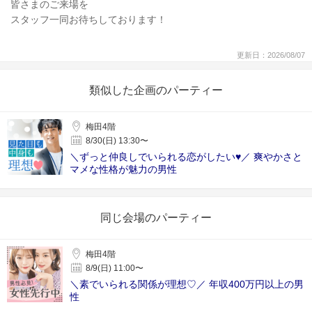
皆さまのご来場を
スタッフ一同お待ちしております！
更新日：2026/08/07
類似した企画のパーティー
梅田4階
8/30(日) 13:30〜
＼ずっと仲良しでいられる恋がしたい♥／ 爽やかさと
マメな性格が魅力の男性
同じ会場のパーティー
梅田4階
8/9(日) 11:00〜
＼素でいられる関係が理想♡／ 年収400万円以上の男
性