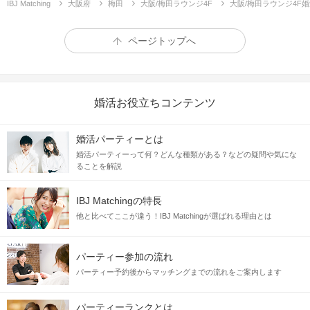
IBJ Matching
大阪府
梅田
大阪/梅田ラウンジ4F
大阪/梅田ラウンジ4F
ページトップへ
婚活お役立ちコンテンツ
✓お互いを心から信頼する
✓相手に依存しすぎない
婚活パーティーとは
✓素直に意見を言い合える etc…
婚活パーティーって何？どんな種類がある？などの疑問や気にな
ることを解説
IBJ Matchingの特長
一目見たときから好印象！
他と比べてここが違う！IBJ Matchingが選ばれる理由とは
《爽やかな容姿》＆《マメな性格》
思わずキュンとする♡
パーティー参加の流れ
周りに紹介したくなるような素敵な男性
パーティー予約後からマッチングまでの流れをご案内します
パーティーランクとは