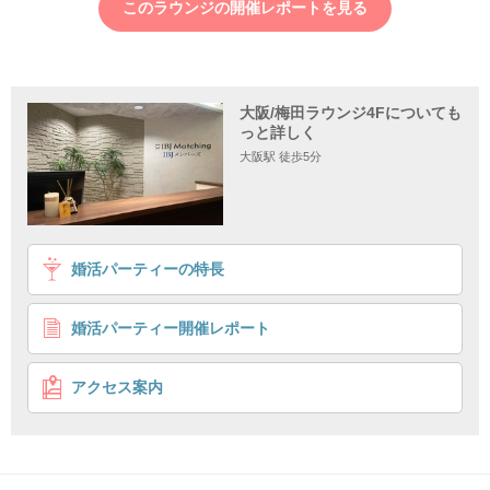
このラウンジの開催レポートを見る
大阪/梅田ラウンジ4Fについても
っと詳しく
大阪駅 徒歩5分
1
2
3
4
婚活パーティーの特長
＼ずっと仲良しでいられる恋がしたい♥／
年収400万円以上の男性
婚活パーティー開催レポート
個室8対8
シングルマッチング
企画詳細
アクセス案内
恋
ずっと仲良しでいられる
がしたい
♥