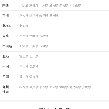
関西
大阪府
京都府
兵庫県
滋賀県
奈良県
和歌山県
STEP6
結果発表
東海
愛知県
静岡県
岐阜県
三重県
北海道
北海道
東北
岩手県
宮城県
福島県
甲信越
新潟県
山梨県
長野県
北陸
富山県
石川県
中国
岡山県
広島県
マッチングした方同士お話できるように
スタッフがお席までご案内します！
四国
香川県
愛媛県
九州
福岡県
佐賀県
熊本県
大分県
宮崎県
鹿児島県
沖縄県
アクセス
沖縄
大阪/梅田ラウンジ4F
5
大阪駅から徒歩
分