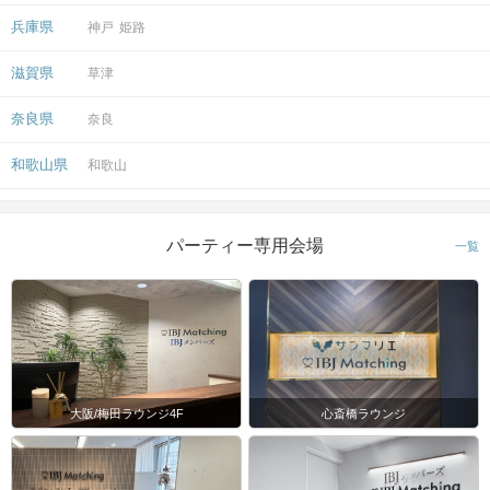
会場
兵庫県
神戸
姫路
滋賀県
草津
奈良県
奈良
注意事項
和歌山県
和歌山
15分前より受付開始。1時間半を予
定。
時間
※開始時刻から30分以上遅れる場合は
パーティー専用会場
一覧
参加をご遠慮いただいております。
8対8程度で進行予定。（最少開催人
数：4対4）
※募集締め切り以降のキャンセルによ
人数
っては男女差が変動する場合がござい
ます。
大阪/梅田ラウンジ4F
心斎橋ラウンジ
スマートフォン・顔写真付きの身分証
（運転免許証、マイナンバーカード、
持ち物