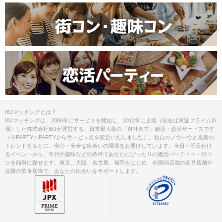
IBJマッチングとは？
IBJマッチングは、2006年にサービスを開始し、2012年に上場（現在は東証プライム市
場）した株式会社IBJが運営する、日本最大級の「自社直営」婚活・恋活サービスです
（※PARTY☆PARTYからサービス名を変更いたしました）。独自のノウハウと最新の
トレンドをもとに、安心・安全な出会いの環境をお届けしています。今日・明日行け
るイベントから、年代や趣味などの条件であなたにぴったりの婚活パーティー・街コ
ンを簡単に探せます。東京、大阪、名古屋、福岡をはじめ、全国56店舗の直営店舗や
近隣の飲食店等で、あなたの出会いをサポートします。