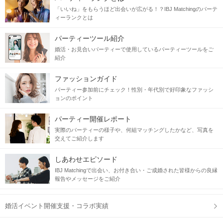
当日の流れ
「いいね」をもらうほど出会いが広がる！？IBJ Matchingのパーテ
ィーランクとは
STEP1
受付開始
パーティーツール紹介
婚活・お見合いパーティーで使用しているパーティーツールをご
紹介
ファッションガイド
パーティー参加前にチェック！性別・年代別で好印象なファッシ
ョンのポイント
パーティー開催レポート
実際のパーティーの様子や、何組マッチングしたかなど、写真を
交えてご紹介します
STEP2
自分のプロフィールをチェック
しあわせエピソード
IBJ Matchingで出会い、お付き合い・ご成婚された皆様からの良縁
報告やメッセージをご紹介
婚活イベント開催支援・コラボ実績