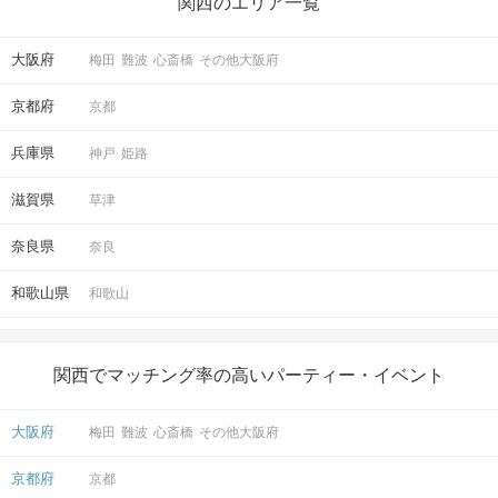
関西のエリア一覧
〒530-0001
大阪府大阪市北区梅田2-1-22 野村不
動産西梅田ビル4階
大阪府
梅田
難波
心斎橋
その他大阪府
京都府
京都
兵庫県
神戸
姫路
開催場所
滋賀県
草津
奈良県
奈良
和歌山県
和歌山
マップ・アクセス案内を見る
関西でマッチング率の高いパーティー・イベント
大阪府
梅田
難波
心斎橋
その他大阪府
京都府
京都