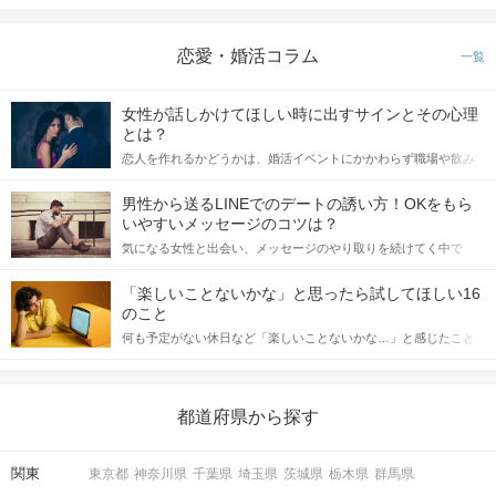
恋愛・婚活コラム
一覧
女性が話しかけてほしい時に出すサインとその心理
とは？
恋人を作れるかどうかは、婚活イベントにかかわらず職場や飲み
会の場で女性が話しかけて欲しい時に出すサインに、早く気づい
てアプローチできるかにも左右されます。 これから恋人作りを本
男性から送るLINEでのデートの誘い方！OKをもら
格的に始めようとしている方は、女性が異性を求めて出すサイン
いやすいメッセージのコツは？
STEP5
マッチング投票
をしっかりと理解し、正しい行動に移せるかどうかが重要。 この
気になる女性と出会い、メッセージのやり取りを続けてく中で
記事では、女性が話しかけて欲しい時に出すサインとその心理を
「この人いいな」と感じたら、次はデートに誘いたくなるもの。
詳しく解説した後、婚活イベントで実際にサインを受け取った場
しかし、中には「どう誘ったらいいの？」とお困りの男性もいら
合にどのような行動に繋げるべきかをご紹介していきます。
「楽しいことないかな」と思ったら試してほしい16
っしゃるのではないでしょうか。 そこで今回は、男性から女性へ
のこと
送るLINEでのデートの誘い方のコツをご紹介します。例文も混じ
何も予定がない休日など「楽しいことないかな…」と感じたこと
えながら解説するので、ぜひ参考にしてください。
がある人もいるのでは？ 日常が退屈に感じるなら、いますぐ楽し
いことを始めましょう！ いますぐ楽しい気分になれる対処法か
ら、恋愛・自分磨き・趣味などジャンル別の楽しいことまで、16
の楽しいことアイデアを集めました♪ いままさに楽しいことを探し
都道府県から探す
ている方は必見です。
関東
東京都
神奈川県
千葉県
埼玉県
茨城県
栃木県
群馬県