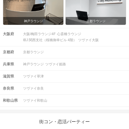
パスポートなど）
お食事
ソフトドリンク付き
飲み物
神戸ラウンジ
京都ラウンジ
清潔感のある服装でお越しください。
服装
大阪府
大阪/梅田ラウンジ4F
心斎橋ラウンジ
IBJ 関西支社（桜橋御幸ビル 4階）
ツヴァイ大阪
＜QRコード受付について＞
京都府
京都ラウンジ
・受付前に以下①②をご対応のうえ、
ご来場ください。
兵庫県
完了していない場合は、ご参加いた
神戸ラウンジ
ツヴァイ姫路
注意事項
だけません。
①公式アプリのダウンロード ・ログイ
滋賀県
ツヴァイ草津
ン
②本人確認書類の事前アップロード
奈良県
ツヴァイ奈良
和歌山県
ツヴァイ和歌山
ご予約手続き完了後、お客様都合によ
キャンセル
りキャンセルされた場合、参加費と同
について
額のキャンセル料が発生します。
街コン・恋活パーティー
掲載開始日：2026/2/16