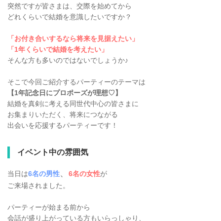
突然ですが皆さまは、交際を始めてから
どれくらいで結婚を意識したいですか？
「お付き合いするなら将来を見据えたい」
「1年くらいで結婚を考えたい」
そんな方も多いのではないでしょうか♪
そこで今回ご紹介するパーティーのテーマは
【1年記念日にプロポーズが理想♡】
結婚を真剣に考える同世代中心の皆さまに
お集まりいただく、将来につながる
出会いを応援するパーティーです！
イベント中の雰囲気
、
当日は
6
名
の男性
6名
の
女性
が
ご来場されました。
パーティーが始まる前から
会話が盛り上がっている方もいらっしゃり、