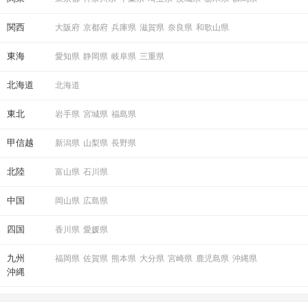
関西
大阪府
京都府
兵庫県
滋賀県
奈良県
和歌山県
STEP5
連絡先送信タイム
東海
愛知県
静岡県
岐阜県
三重県
北海道
北海道
東北
岩手県
宮城県
福島県
甲信越
新潟県
山梨県
長野県
北陸
富山県
石川県
中国
岡山県
広島県
パーティー中ならどのタイミングでも送信OK！
四国
香川県
愛媛県
STEP6
結果発表
九州
福岡県
佐賀県
熊本県
大分県
宮崎県
鹿児島県
沖縄県
沖縄