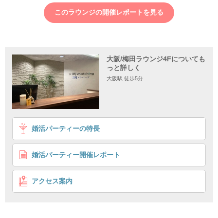
このラウンジの開催レポートを見る
大阪/梅田ラウンジ4Fについても
っと詳しく
大阪駅 徒歩5分
1
2
3
4
婚活パーティーの特長
＼結婚を意識しやすい年齢差♪／
1年記念日にプロポーズが理想の皆さまへ
婚活パーティー開催レポート
個室8対8
シングルマッチング
企画詳細
アクセス案内
＼結婚に前向きな30代限定♥／