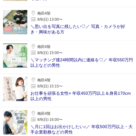
梅田4階
8/9(日) 13:00〜
＼思い出を写真に残したい♡／ 写真・カメラが好
き・興味がある方
梅田4階
8/9(日) 15:00〜
＼マッチング後24時間以内に連絡を♡／ 年収550万円
以上などの男性
梅田4階
8/9(日) 15:15〜
お仕事を頑張る女性× 年収450万円以上＆身長170cm
以上の男性
梅田4階
8/9(日) 16:00〜
＼月に1回はお出かけしたい♪／ 年収500万円以上・大
手企業勤務などの男性