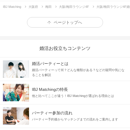
IBJ Matching
大阪府
梅田
大阪/梅田ラウンジ4F
大阪/梅田ラウンジ4F
ページトップへ
婚活お役立ちコンテンツ
パーティーで出会い、お付き合いをして
1年記念日に彼からのプロポーズ
婚活パーティーとは
。
婚活パーティーって何？どんな種類がある？などの疑問や気にな
♥
憧れていた婚約・結婚が現実になる
ることを解説
＼ 募集するのは将来安心の男女 ／
IBJ Matchingの特長
年収500万円以上のお仕事がんばる男性
と
他と比べてここが違う！IBJ Matchingが選ばれる理由とは
家事や料理を頑張る家庭的な女性
それぞれ一家を支えるには必要な存在！
パーティー参加の流れ
運命の出会いが
IBJ Matching
に…
パーティー予約後からマッチングまでの流れをご案内します