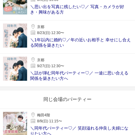
＼思い出を写真に残したい♡／ 写真・カメラが好
き・興味がある方
京都
8/23(日) 12:30〜
＼1年以内に婚約♡／年の近いお相手と 幸せにし合え
る関係を築きたい
京都
9/27(日) 12:30〜
＼話が弾む同年代パーティー♡／ 一途に思い合える
関係を築きたい方へ
同じ会場のパーティー
梅田4階
8/9(日) 11:15〜
＼同年代パーティー♡／ 笑顔溢れる仲良し夫婦にな
りたい方へ