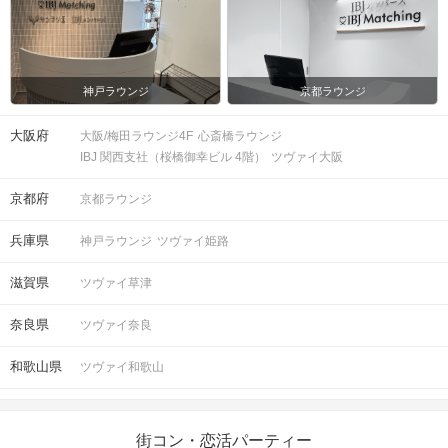
注意事項
15分前より受付開始。1時間半を予
定。
時間
神戸ラウンジ
京都ラウンジ
※開始時刻から30分以上遅れる場合は
参加をご遠慮いただいております。
大阪府
大阪/梅田ラウンジ4F
心斎橋ラウンジ
IBJ 関西支社（桜橋御幸ビル 4階）
ツヴァイ大阪
8対8程度で進行予定。（最少開催人
数：4対4）
京都府
京都ラウンジ
※募集締め切り以降のキャンセルによ
人数
っては男女差が変動する場合がござい
兵庫県
神戸ラウンジ
ツヴァイ姫路
ます。
滋賀県
ツヴァイ草津
スマートフォン・顔写真付きの身分証
（運転免許証、マイナンバーカード、
持ち物
奈良県
ツヴァイ奈良
パスポートなど）
和歌山県
ツヴァイ和歌山
お食事
ソフトドリンク付き
飲み物
街コン・恋活パーティー
清潔感のある服装でお越しください。
服装