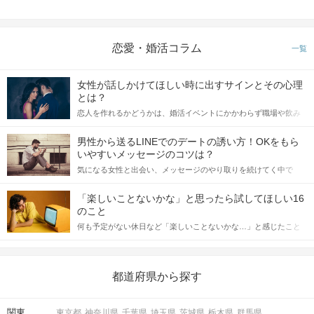
恋愛・婚活コラム
一覧
「もう一度お話したいです」と
女性が話しかけてほしい時に出すサインとその心理
相手から好印象の気持ちが伝わる♪
とは？
恋人を作れるかどうかは、婚活イベントにかかわらず職場や飲み
STEP4
マッチング投票
会の場で女性が話しかけて欲しい時に出すサインに、早く気づい
てアプローチできるかにも左右されます。 これから恋人作りを本
男性から送るLINEでのデートの誘い方！OKをもら
格的に始めようとしている方は、女性が異性を求めて出すサイン
いやすいメッセージのコツは？
をしっかりと理解し、正しい行動に移せるかどうかが重要。 この
気になる女性と出会い、メッセージのやり取りを続けてく中で
記事では、女性が話しかけて欲しい時に出すサインとその心理を
「この人いいな」と感じたら、次はデートに誘いたくなるもの。
詳しく解説した後、婚活イベントで実際にサインを受け取った場
しかし、中には「どう誘ったらいいの？」とお困りの男性もいら
合にどのような行動に繋げるべきかをご紹介していきます。
「楽しいことないかな」と思ったら試してほしい16
っしゃるのではないでしょうか。 そこで今回は、男性から女性へ
のこと
送るLINEでのデートの誘い方のコツをご紹介します。例文も混じ
何も予定がない休日など「楽しいことないかな…」と感じたこと
えながら解説するので、ぜひ参考にしてください。
がある人もいるのでは？ 日常が退屈に感じるなら、いますぐ楽し
いことを始めましょう！ いますぐ楽しい気分になれる対処法か
ら、恋愛・自分磨き・趣味などジャンル別の楽しいことまで、16
の楽しいことアイデアを集めました♪ いままさに楽しいことを探し
都道府県から探す
ている方は必見です。
「いいね」の結果も参考にしつつ
気軽にマッチング投票を♪
関東
東京都
神奈川県
千葉県
埼玉県
茨城県
栃木県
群馬県