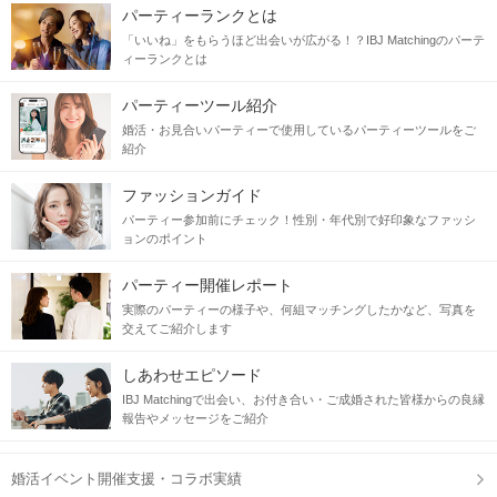
パーティーランクとは
「いいね」をもらうほど出会いが広がる！？IBJ Matchingのパーテ
ィーランクとは
当日の流れ
パーティーツール紹介
STEP1
受付開始
婚活・お見合いパーティーで使用しているパーティーツールをご
紹介
ファッションガイド
パーティー参加前にチェック！性別・年代別で好印象なファッシ
ョンのポイント
パーティー開催レポート
実際のパーティーの様子や、何組マッチングしたかなど、写真を
交えてご紹介します
しあわせエピソード
QRコードは開始直前に、
IBJ Matchingで出会い、お付き合い・ご成婚された皆様からの良縁
公式アプリの参加予定ページに表示
報告やメッセージをご紹介
STEP2
【個室8対8】トークタイム
婚活イベント開催支援・コラボ実績