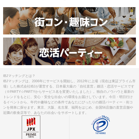
＜QRコード受付について＞
・受付前に以下①②をご対応のうえ、
ご来場ください。
完了していない場合は、ご参加いた
注意事項
だけません。
①公式アプリのダウンロード ・ログイ
ン
②本人確認書類の事前アップロード
ご予約手続き完了後、お客様都合によ
IBJマッチングとは？
キャンセル
りキャンセルされた場合、参加費と同
IBJマッチングは、2006年にサービスを開始し、2012年に上場（現在は東証プライム市
について
額のキャンセル料が発生します。
場）した株式会社IBJが運営する、日本最大級の「自社直営」婚活・恋活サービスです
（※PARTY☆PARTYからサービス名を変更いたしました）。独自のノウハウと最新の
トレンドをもとに、安心・安全な出会いの環境をお届けしています。今日・明日行け
掲載開始日：2026/2/23
るイベントから、年代や趣味などの条件であなたにぴったりの婚活パーティー・街コ
ンを簡単に探せます。東京、大阪、名古屋、福岡をはじめ、全国56店舗の直営店舗や
近隣の飲食店等で、あなたの出会いをサポートします。