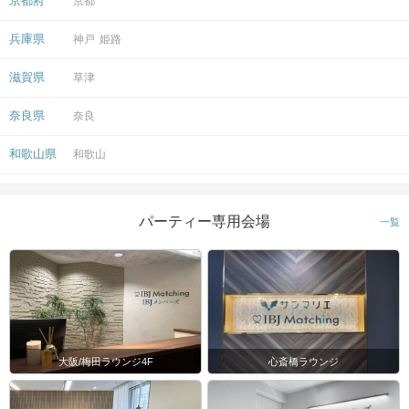
京都府
京都
開催場所
兵庫県
神戸
姫路
滋賀県
草津
奈良県
奈良
和歌山県
和歌山
マップ・アクセス案内を見る
パーティー専用会場
一覧
会場
大阪/梅田ラウンジ4F
心斎橋ラウンジ