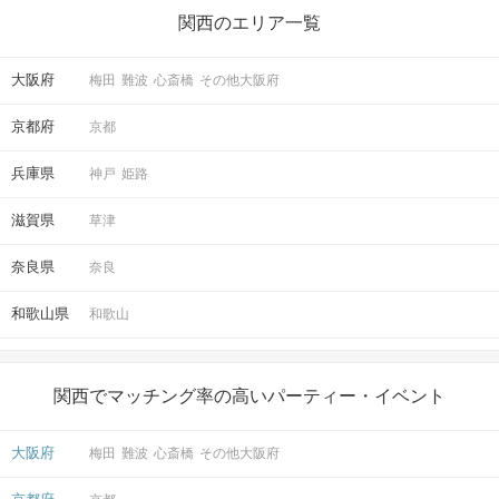
関西のエリア一覧
大阪府
梅田
難波
心斎橋
その他大阪府
京都府
京都
マッチングした方同士お話できるように
兵庫県
神戸
姫路
スタッフがお席までご案内します！
そのままお出かけされる方も多いです♪
滋賀県
草津
奈良県
奈良
アクセス
和歌山県
和歌山
大阪/梅田ラウンジ4F
5
大阪駅から徒歩
分
〒530-0001
関西でマッチング率の高いパーティー・イベント
大阪府大阪市北区梅田2-1-22 野村不
動産西梅田ビル4階
大阪府
梅田
難波
心斎橋
その他大阪府