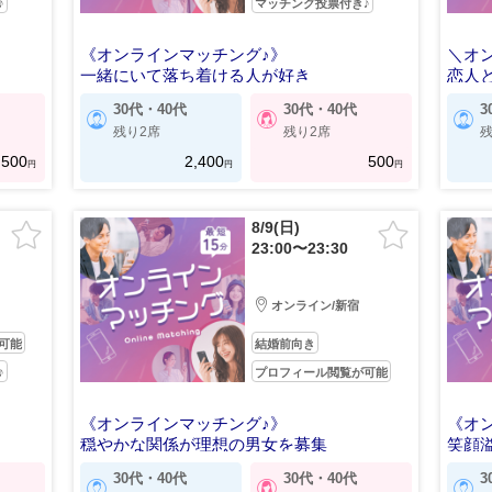
♪
マッチング投票付き♪
《オンラインマッチング♪》
＼オ
一緒にいて落ち着ける人が好き
恋人
30代・40代
30代・40代
3
残り2席
残り2席
残
500
2,400
500
円
円
円
8/9(日)
23:00〜23:30
オンライン/新宿
可能
結婚前向き
♪
プロフィール閲覧が可能
《オンラインマッチング♪》
《オ
穏やかな関係が理想の男女を募集
笑顔
30代・40代
30代・40代
3