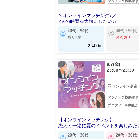
マッチング投票付き
＼オンラインマッチング♪／
2人の時間を大切にしたい方
40代・50代
40代・50代
残り2席
締め切り
2,400
円
8/7(金)
23:00〜23:30
オンライン/新宿
マッチング投票付き
プロフィール閲覧が
【オンラインマッチング】
恋人と一緒に夏のイベントを楽しみた
20代・30代
20代・30代