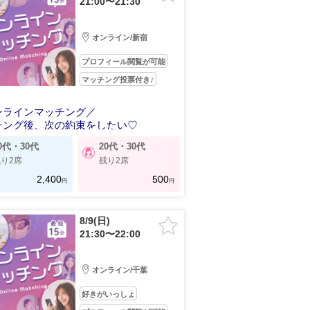
21:00〜21:30
オンライン/新宿
プロフィール閲覧が可能
マッチング投票付き♪
ンラインマッチング／
チング後、次の約束をしたい♡
0代・30代
20代・30代
り2席
残り2席
2,400
500
円
円
8/9(日)
21:30〜22:00
オンライン/千葉
好きがいっしょ