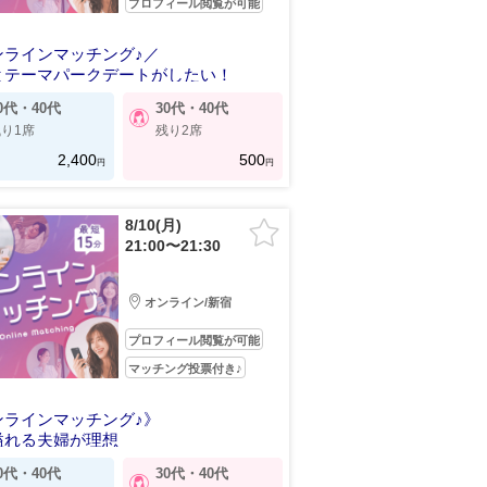
プロフィール閲覧が可能
ンラインマッチング♪／
とテーマパークデートがしたい！
0代・40代
30代・40代
り1席
残り2席
2,400
500
円
円
8/10(月)
21:00〜21:30
オンライン/新宿
プロフィール閲覧が可能
マッチング投票付き♪
ンラインマッチング♪》
溢れる夫婦が理想
0代・40代
30代・40代