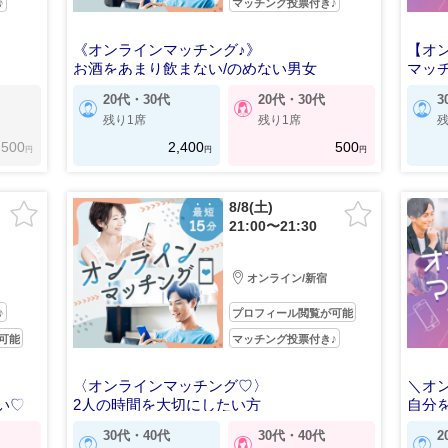
♪
マッチング投票付き♪
《オンラインマッチング♪》
【オ
お酒をあまり飲まない/のめない男女
マッ
20代・30代
20代・30代
3
残り1席
残り1席
残
500
2,400
500
円
円
円
8/8(土)
21:00〜21:30
オンライン/新宿
♪
プロフィール閲覧が可能
可能
マッチング投票付き♪
〈オンラインマッチング♡〉
＼オ
い♡
2人の時間を大切にしたい方
自分
30代・40代
30代・40代
2