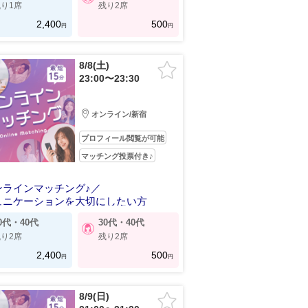
り1席
残り2席
2,400
500
円
円
8/8(土)
23:00〜23:30
オンライン/新宿
プロフィール閲覧が可能
マッチング投票付き♪
ンラインマッチング♪／
ュニケーションを大切にしたい方
0代・40代
30代・40代
り2席
残り2席
2,400
500
円
円
8/9(日)