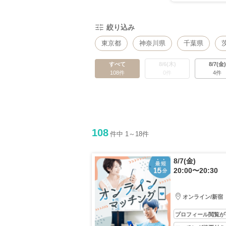
絞り込み
東京都
神奈川県
千葉県
すべて
8/6(木)
8/7(金)
108件
0件
4件
108
件中 1～18件
8/7(金)
20:00〜20:30
オンライン/新宿
プロフィール閲覧が