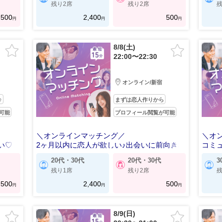
残り2席
残り2席
残
500
2,400
500
円
円
円
8/8(土)
22:00〜22:30
オンライン/新宿
♪
まずは恋人作りから
可能
プロフィール閲覧が可能
＼オンラインマッチング／
＼オ
い♡
2ヶ月以内に恋人が欲しい♪出会いに前向きな
コミ
方
20代・30代
20代・30代
3
残り1席
残り2席
残
500
2,400
500
円
円
円
8/9(日)