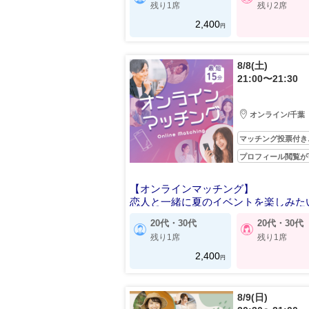
残り1席
残り2席
2,400
円
8/8(土)
21:00〜21:30
オンライン/千葉
マッチング投票付き
プロフィール閲覧が
【オンラインマッチング】
恋人と一緒に夏のイベントを楽しみた
20代・30代
20代・30代
残り1席
残り1席
2,400
円
8/9(日)