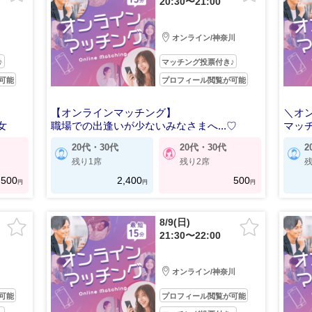
20:30〜21:00
オンライン/神奈川
♪
マッチング投票付き♪
可能
プロフィール閲覧が可能
【オンラインマッチング】
＼オ
女
職場での出逢いが少ないみなさまへ...♡
マッ
20代・30代
20代・30代
2
残り1席
残り2席
残
500
2,400
500
円
円
円
8/9(日)
21:30〜22:00
オンライン/神奈川
可能
プロフィール閲覧が可能