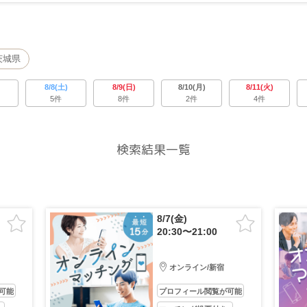
茨城県
8/8(土)
8/9(日)
8/10(月)
8/11(火)
5件
8件
2件
4件
検索結果一覧
8/7(金)
20:30〜21:00
オンライン/新宿
可能
プロフィール閲覧が可能