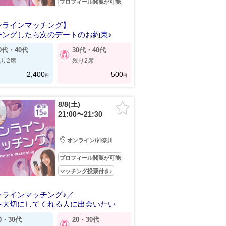
プロフィール閲覧が可能
ンラインマッチング】
チングしたら次のデートのお約束♪
0代・40代
30代・40代
り2席
残り2席
2,400
500
円
円
8/8(土)
21:00〜21:30
オンライン/神奈川
プロフィール閲覧が可能
マッチング投票付き♪
ンラインマッチング♪／
を大切にしてくれる人に出会いたい
0・30代
20・30代