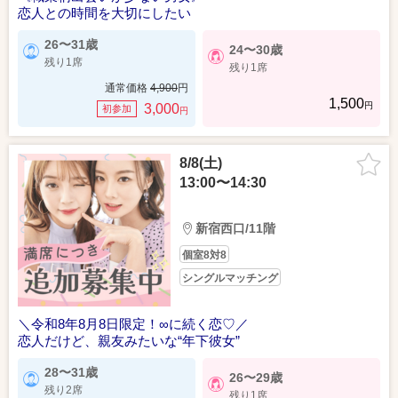
恋人との時間を大切にしたい
26〜31歳
24〜30歳
残り1席
残り1席
通常価格
4,900
円
1,500
円
3,000
初参加
円
8/8(土)
13:00〜14:30
新宿西口/11階
個室8対8
シングルマッチング
＼令和8年8月8日限定！∞に続く恋♡／
恋人だけど、親友みたいな“年下彼女”
28〜31歳
26〜29歳
残り2席
残り1席