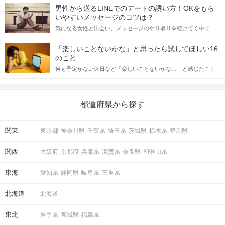
てアプローチできるかにも左右されます。 これから恋人作りを本
男性から送るLINEでのデートの誘い方！OKをもら
格的に始めようとしている方は、女性が異性を求めて出すサイン
いやすいメッセージのコツは？
をしっかりと理解し、正しい行動に移せるかどうかが重要。 この
気になる女性と出会い、メッセージのやり取りを続けてく中で
記事では、女性が話しかけて欲しい時に出すサインとその心理を
「この人いいな」と感じたら、次はデートに誘いたくなるもの。
詳しく解説した後、婚活イベントで実際にサインを受け取った場
しかし、中には「どう誘ったらいいの？」とお困りの男性もいら
合にどのような行動に繋げるべきかをご紹介していきます。
「楽しいことないかな」と思ったら試してほしい16
っしゃるのではないでしょうか。 そこで今回は、男性から女性へ
のこと
送るLINEでのデートの誘い方のコツをご紹介します。例文も混じ
何も予定がない休日など「楽しいことないかな…」と感じたこと
えながら解説するので、ぜひ参考にしてください。
がある人もいるのでは？ 日常が退屈に感じるなら、いますぐ楽し
いことを始めましょう！ いますぐ楽しい気分になれる対処法か
ら、恋愛・自分磨き・趣味などジャンル別の楽しいことまで、16
の楽しいことアイデアを集めました♪ いままさに楽しいことを探し
都道府県から探す
ている方は必見です。
関東
東京都
神奈川県
千葉県
埼玉県
茨城県
栃木県
群馬県
関西
大阪府
京都府
兵庫県
滋賀県
奈良県
和歌山県
東海
愛知県
静岡県
岐阜県
三重県
北海道
北海道
東北
岩手県
宮城県
福島県