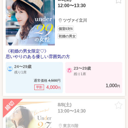
12:00〜13:30
ツヴァイ立川
個室6対6
初婚の男女
《初婚の男女限定♡》
思いやりのある優しい雰囲気の方
24〜29歳
23〜29歳
残り1席
残り1席
通常価格
4,500
円
1,000
円
4,000
早割
円
8/8(土)
13:00〜14:30
東京/5階