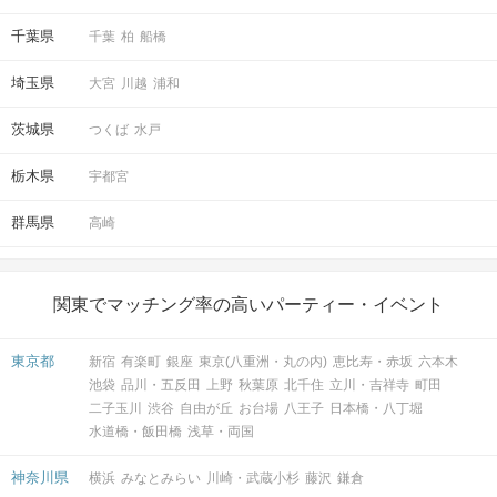
千葉県
千葉
柏
船橋
埼玉県
大宮
川越
浦和
茨城県
つくば
水戸
栃木県
宇都宮
群馬県
高崎
関東でマッチング率の高いパーティー・イベント
東京都
新宿
有楽町
銀座
東京(八重洲・丸の内)
恵比寿・赤坂
六本木
池袋
品川・五反田
上野
秋葉原
北千住
立川・吉祥寺
町田
二子玉川
渋谷
自由が丘
お台場
八王子
日本橋・八丁堀
水道橋・飯田橋
浅草・両国
神奈川県
横浜
みなとみらい
川崎・武蔵小杉
藤沢
鎌倉