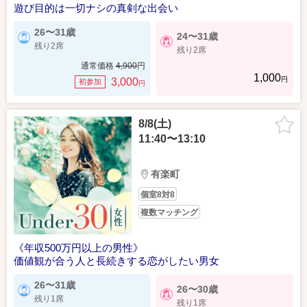
遊び目的は一切ナシの真剣な出会い
26〜31歳
24〜31歳
残り2席
残り2席
通常価格
4,900
円
1,000
円
3,000
初参加
円
8/8(土)
11:40〜13:10
有楽町
個室8対8
複数マッチング
《年収500万円以上の男性》
価値観が合う人と長続きする恋がしたい男女
26〜31歳
26〜30歳
残り1席
残り1席