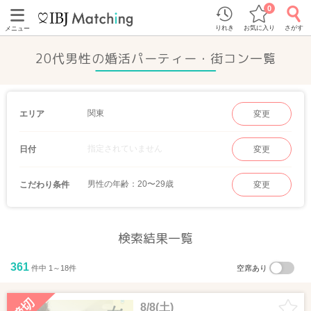
0
りれき
お気に入り
さがす
メニュー
20代男性の婚活パーティー・街コン一覧
関東
エリア
変更
指定されていません
日付
変更
男性の年齢：20〜29歳
こだわり条件
変更
検索結果一覧
361
件中 1～18件
空席あり
8/8(土)