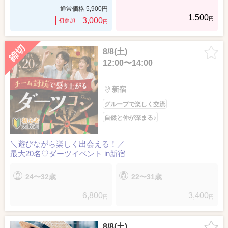
通常価格
5,900
円
1,500
円
3,000
初参加
円
8/8(土)
12:00〜14:00
新宿
グループで楽しく交流
自然と仲が深まる♪
＼遊びながら楽しく出会える！／
最大20名♡ダーツイベント in新宿
24〜32歳
22〜31歳
6,800
3,400
円
円
8/8(土)