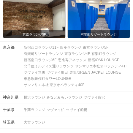
東京ラウンジ5F
有楽町リゾートラウンジ
東京都
新宿西口ラウンジ11F
銀座ラウンジ
東京ラウンジ5F
有楽町リゾートラウンジ
東京ラウンジ4F
有楽町ラウンジ
新宿南口ラウンジ6F
恵比寿アネックス
新宿/OAK LOUNGE
北千住ミルディス通りラウンジ
サンマリエ本社オペラシティ41F
ツヴァイ立川
ツヴァイ町田
赤坂/GREEN JACKET LOUNGE
東急歌舞伎町タワーLOUNGE
サンマリエ本社 東京オペラシティ40F
神奈川県
横浜ラウンジ
みなとみらいラウンジ
ツヴァイ藤沢
千葉県
千葉ラウンジ
ツヴァイ柏
ツヴァイ船橋
埼玉県
大宮ラウンジ