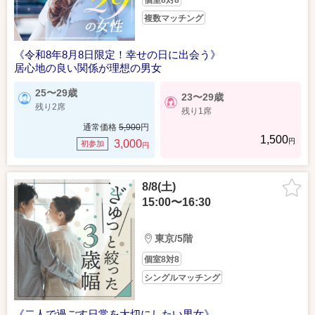
個室8対8
複数マッチング
《令和8年8月8日限定！幸せの日に出会う》
居心地の良い関係が理想の男女
25〜29歳
23〜29歳
残り2席
残り1席
通常価格
5,900
円
1,500
円
3,000
初参加
円
8/8(土)
15:00〜16:30
東京/5階
個室8対8
シングルマッチング
《二人で過ごす日常を大切にしたい男女》