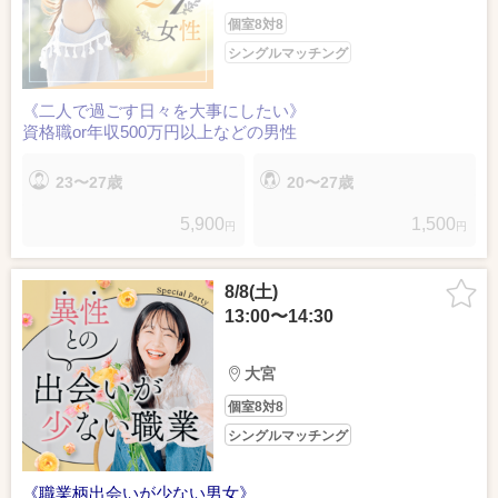
個室8対8
シングルマッチング
《二人で過ごす日々を大事にしたい》
資格職or年収500万円以上などの男性
23〜27歳
20〜27歳
5,900
1,500
円
円
8/8(土)
13:00〜14:30
大宮
個室8対8
シングルマッチング
《職業柄出会いが少ない男女》