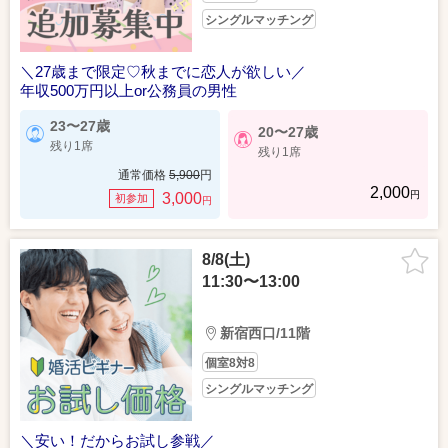
シングルマッチング
＼27歳まで限定♡秋までに恋人が欲しい／
年収500万円以上or公務員の男性
23〜27歳
20〜27歳
残り1席
残り1席
通常価格
5,900
円
2,000
円
3,000
初参加
円
8/8(土)
11:30〜13:00
新宿西口/11階
個室8対8
シングルマッチング
＼安い！だからお試し参戦／