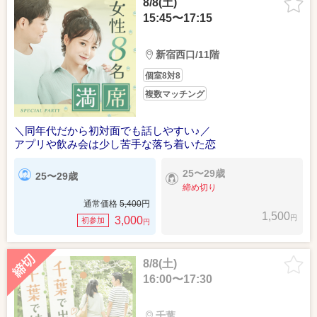
8/8(土)
15:45〜17:15
新宿西口/11階
個室8対8
複数マッチング
＼同年代だから初対面でも話しやすい♪／
アプリや飲み会は少し苦手な落ち着いた恋
25〜29歳
25〜29歳
締め切り
通常価格
5,400
円
1,500
円
3,000
初参加
円
8/8(土)
16:00〜17:30
千葉