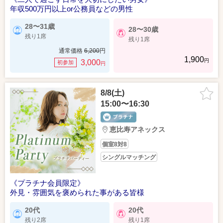
年収500万円以上or公務員などの男性
28〜31歳
28〜30歳
残り1席
残り1席
通常価格
6,200
円
1,900
円
3,000
初参加
円
8/8(土)
15:00〜16:30
恵比寿アネックス
個室8対8
シングルマッチング
《プラチナ会員限定》
外見・雰囲気を褒められた事がある皆様
20代
20代
残り2席
残り1席