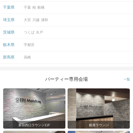
千葉県
千葉
柏
船橋
埼玉県
大宮
川越
浦和
茨城県
つくば
水戸
栃木県
宇都宮
群馬県
高崎
パーティー専用会場
一覧
新宿西口ラウンジ11F
銀座ラウンジ