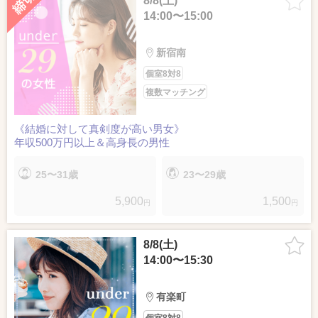
8/8(土)
14:00〜15:00
新宿南
個室8対8
複数マッチング
《結婚に対して真剣度が高い男女》
年収500万円以上＆高身長の男性
25〜31歳
23〜29歳
5,900
1,500
円
円
8/8(土)
14:00〜15:30
有楽町