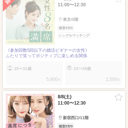
11:00〜12:30
東京/5階
個室8対8
シングルマッチング
《参加回数5回以下の婚活ビギナーの女性》
ふたりで笑ってポジティブに楽しめる関係
25〜31歳
23〜29歳
5,900
1,500
円
円
8/8(土)
11:00〜12:30
新宿西口/11階
個室8対8