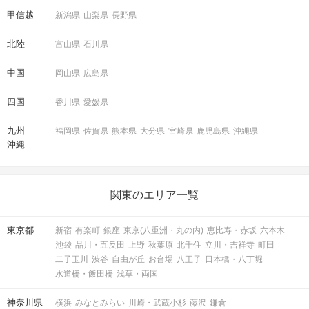
甲信越
新潟県
山梨県
長野県
北陸
富山県
石川県
中国
岡山県
広島県
四国
香川県
愛媛県
九州
福岡県
佐賀県
熊本県
大分県
宮崎県
鹿児島県
沖縄県
沖縄
関東のエリア一覧
東京都
新宿
有楽町
銀座
東京(八重洲・丸の内)
恵比寿・赤坂
六本木
池袋
品川・五反田
上野
秋葉原
北千住
立川・吉祥寺
町田
二子玉川
渋谷
自由が丘
お台場
八王子
日本橋・八丁堀
水道橋・飯田橋
浅草・両国
神奈川県
横浜
みなとみらい
川崎・武蔵小杉
藤沢
鎌倉