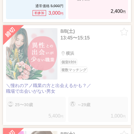
通常価格
5,900
円
2,400
円
3,000
初参加
円
8/8(土)
13:45〜15:15
横浜
個室8対8
複数マッチング
＼憧れのアノ職業の方と出会えるかも？／
職場で出会いがない男女
25〜30歳
～29歳
5,400
1,000
円
円