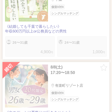
個室8対8
シングルマッチング
《結婚しても千葉で暮らしたい》
年収600万円以上or公務員などの男性
26〜31歳
24〜31歳
4,900
1,000
円
円
8/8(土)
17:20〜18:50
有楽町リゾート店
個室8対8
シングルマッチング