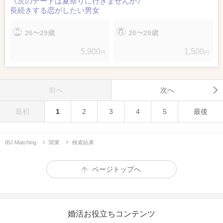
《次のデートは夏祭りに行きませんか》
長続きする恋がしたい男女
26〜29歳
26〜29歳
5,900
1,500
円
円
前へ
次へ
最初
1
2
3
4
5
最後
IBJ Matching
関東
検索結果
ページトップへ
婚活お役立ちコンテンツ