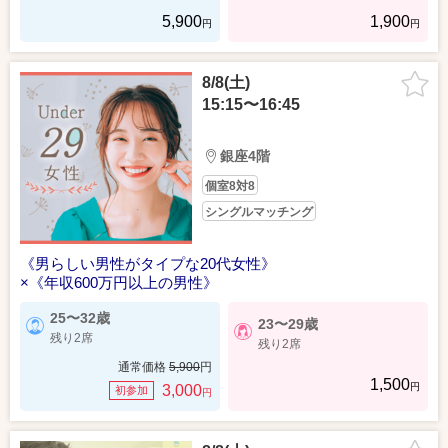
5,900
1,900
円
円
8/8(土)
15:15〜16:45
銀座4階
個室8対8
シングルマッチング
《男らしい男性がタイプな20代女性》
×《年収600万円以上の男性》
25〜32歳
23〜29歳
残り2席
残り2席
通常価格
5,900
円
1,500
円
3,000
初参加
円