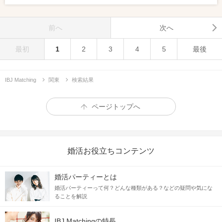
前へ
次へ
最初
1
2
3
4
5
最後
IBJ Matching
関東
検索結果
ページトップへ
婚活お役立ちコンテンツ
婚活パーティーとは
婚活パーティーって何？どんな種類がある？などの疑問や気にな
ることを解説
IBJ Matchingの特長