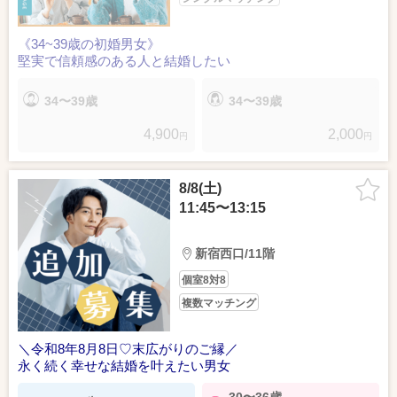
《34~39歳の初婚男女》
堅実で信頼感のある人と結婚したい
34〜39歳
34〜39歳
4,900
2,000
円
円
8/8(土)
11:45〜13:15
新宿西口/11階
個室8対8
複数マッチング
＼令和8年8月8日♡末広がりのご縁／
永く続く幸せな結婚を叶えたい男女