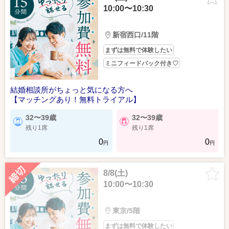
10:00〜10:30
新宿西口/11階
まずは無料で体験したい
ミニフィードバック付き♡
結婚相談所がちょっと気になる方へ
【マッチングあり！無料トライアル】
32〜39歳
32〜39歳
残り1席
残り1席
0
0
円
円
8/8(土)
10:00〜10:30
東京/5階
まずは無料で体験したい