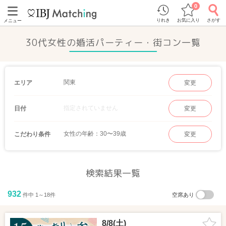
0
りれき
お気に入り
さがす
メニュー
30代女性の婚活パーティー・街コン一覧
関東
エリア
変更
指定されていません
日付
変更
女性の年齢：30〜39歳
こだわり条件
変更
検索結果一覧
932
件中 1～18件
空席あり
8/8(土)