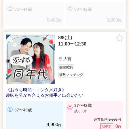
35〜44歳
33〜42歳
5,400
3,000
円
円
8/8(土)
11:00〜12:30
大宮
個室8対8
複数マッチング
《おうち時間・エンタメ好き》
趣味を分かち合えるお相手と出会いたい
37〜42歳
37〜43歳
残り1席
通常価格
2,500
円
4,900
円
0
初参加
円