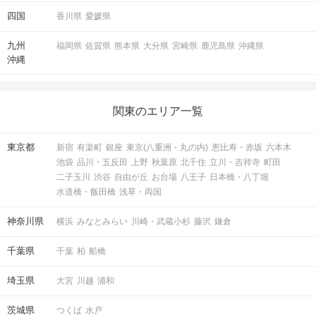
四国
香川県
愛媛県
九州
福岡県
佐賀県
熊本県
大分県
宮崎県
鹿児島県
沖縄県
沖縄
関東のエリア一覧
東京都
新宿
有楽町
銀座
東京(八重洲・丸の内)
恵比寿・赤坂
六本木
池袋
品川・五反田
上野
秋葉原
北千住
立川・吉祥寺
町田
二子玉川
渋谷
自由が丘
お台場
八王子
日本橋・八丁堀
水道橋・飯田橋
浅草・両国
神奈川県
横浜
みなとみらい
川崎・武蔵小杉
藤沢
鎌倉
千葉県
千葉
柏
船橋
埼玉県
大宮
川越
浦和
茨城県
つくば
水戸