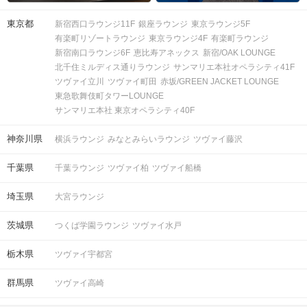
東京都
新宿西口ラウンジ11F
銀座ラウンジ
東京ラウンジ5F
有楽町リゾートラウンジ
東京ラウンジ4F
有楽町ラウンジ
新宿南口ラウンジ6F
恵比寿アネックス
新宿/OAK LOUNGE
北千住ミルディス通りラウンジ
サンマリエ本社オペラシティ41F
ツヴァイ立川
ツヴァイ町田
赤坂/GREEN JACKET LOUNGE
東急歌舞伎町タワーLOUNGE
サンマリエ本社 東京オペラシティ40F
神奈川県
横浜ラウンジ
みなとみらいラウンジ
ツヴァイ藤沢
千葉県
千葉ラウンジ
ツヴァイ柏
ツヴァイ船橋
埼玉県
大宮ラウンジ
茨城県
つくば学園ラウンジ
ツヴァイ水戸
栃木県
ツヴァイ宇都宮
群馬県
ツヴァイ高崎