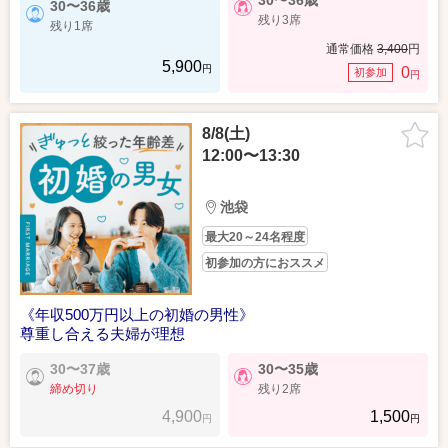
30〜36歳
30〜36歳
残り3席
残り1席
通常価格
3,400
円
5,900
円
0
初参加
円
8/8(土)
12:00〜13:30
池袋
最大20～24名程度
初参加の方におススメ
《年収500万円以上の初婚の男性》
尊重し合える夫婦が理想
30〜37歳
30〜35歳
締め切り
残り2席
4,900
1,500
円
円