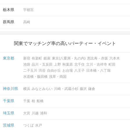
栃木県
宇都宮
群馬県
高崎
関東でマッチング率の高いパーティー・イベント
東京都
新宿
有楽町
銀座
東京(八重洲・丸の内)
恵比寿・赤坂
六本木
池袋
品川・五反田
上野
秋葉原
北千住
立川・吉祥寺
町田
二子玉川
渋谷
自由が丘
お台場
八王子
日本橋・八丁堀
水道橋・飯田橋
浅草・両国
神奈川県
横浜
みなとみらい
川崎・武蔵小杉
藤沢
鎌倉
千葉県
千葉
柏
船橋
埼玉県
大宮
川越
浦和
茨城県
つくば
水戸