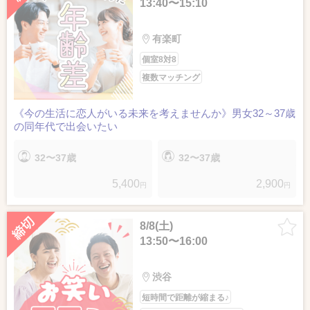
13:40〜15:10
有楽町
個室8対8
複数マッチング
《今の生活に恋人がいる未来を考えませんか》男女32～37歳
の同年代で出会いたい
32〜37歳
32〜37歳
5,400
2,900
円
円
8/8(土)
13:50〜16:00
渋谷
短時間で距離が縮まる♪