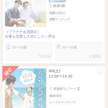
銀座6階
個室12対12
複数マッチング
《プラチナ会員限定》
仕事も恋愛も大切にしたい男女
30〜39歳
30〜39歳
5,500
2,900
円
円
8/8(土)
13:00〜14:30
有楽町リゾート店
個室8対8
シングルマッチング