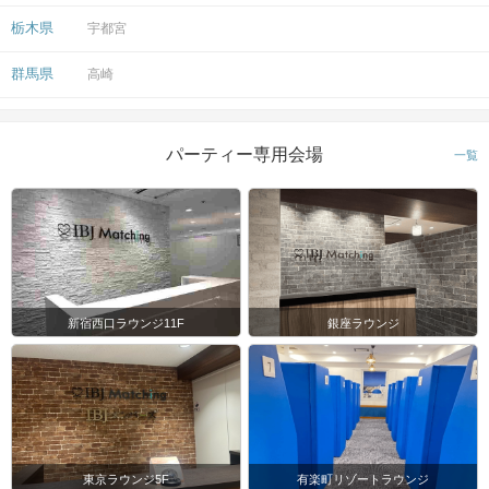
栃木県
宇都宮
群馬県
高崎
パーティー専用会場
一覧
新宿西口ラウンジ11F
銀座ラウンジ
東京ラウンジ5F
有楽町リゾートラウンジ