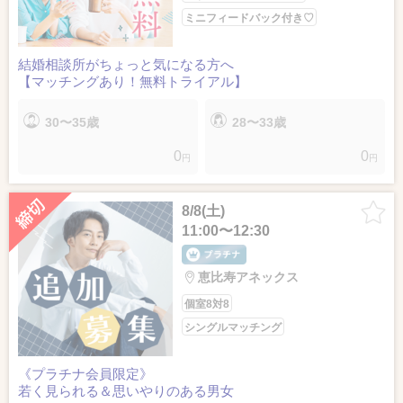
ミニフィードバック付き♡
結婚相談所がちょっと気になる方へ
【マッチングあり！無料トライアル】
30〜35歳
28〜33歳
0
0
円
円
8/8(土)
11:00〜12:30
恵比寿アネックス
個室8対8
シングルマッチング
《プラチナ会員限定》
若く見られる＆思いやりのある男女