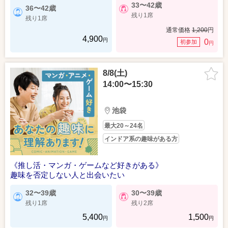
33〜42歳
36〜42歳
残り1席
残り1席
通常価格
1,200
円
4,900
円
0
初参加
円
8/8(土)
14:00〜15:30
池袋
最大20～24名
インドア系の趣味がある方
《推し活・マンガ・ゲームなど好きがある》
趣味を否定しない人と出会いたい
32〜39歳
30〜39歳
残り1席
残り2席
5,400
1,500
円
円