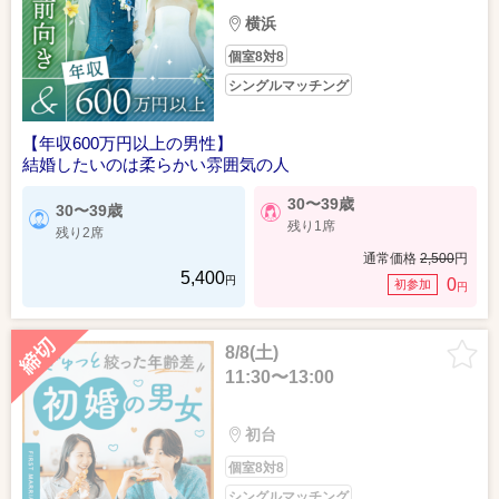
横浜
個室8対8
シングルマッチング
【年収600万円以上の男性】
結婚したいのは柔らかい雰囲気の人
30〜39歳
30〜39歳
残り1席
残り2席
通常価格
2,500
円
5,400
円
0
初参加
円
8/8(土)
11:30〜13:00
初台
個室8対8
シングルマッチング