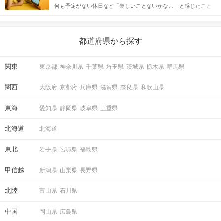
何も予定がない休日など「楽しいことないかな…」と感じたこと
えながら解説するので、ぜひ参考にしてください。
がある人もいるのでは？ 日常が退屈に感じるなら、いますぐ楽し
いことを始めましょう！ いますぐ楽しい気分になれる対処法か
ら、恋愛・自分磨き・趣味などジャンル別の楽しいことまで、16
の楽しいことアイデアを集めました♪ いままさに楽しいことを探し
都道府県から探す
ている方は必見です。
関東
東京都
神奈川県
千葉県
埼玉県
茨城県
栃木県
群馬県
関西
大阪府
京都府
兵庫県
滋賀県
奈良県
和歌山県
東海
愛知県
静岡県
岐阜県
三重県
北海道
北海道
東北
岩手県
宮城県
福島県
甲信越
新潟県
山梨県
長野県
北陸
富山県
石川県
中国
岡山県
広島県