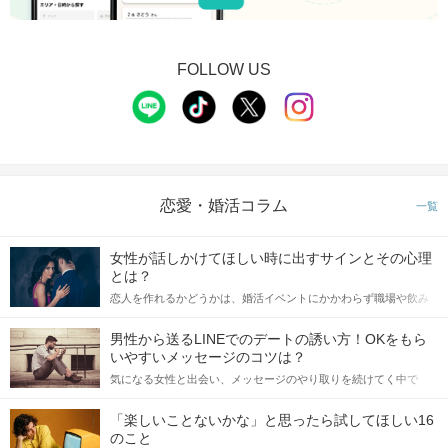
FOLLOW US
恋愛・婚活コラム
一覧
女性が話しかけてほしい時に出すサインとその心理
とは？
恋人を作れるかどうかは、婚活イベントにかかわらず職場や飲み
会の場で女性が話しかけて欲しい時に出すサインに、早く気づい
てアプローチできるかにも左右されます。 これから恋人作りを本
男性から送るLINEでのデートの誘い方！OKをもら
格的に始めようとしている方は、女性が異性を求めて出すサイン
いやすいメッセージのコツは？
をしっかりと理解し、正しい行動に移せるかどうかが重要。 この
気になる女性と出会い、メッセージのやり取りを続けてく中で
記事では、女性が話しかけて欲しい時に出すサインとその心理を
「この人いいな」と感じたら、次はデートに誘いたくなるもの。
詳しく解説した後、婚活イベントで実際にサインを受け取った場
しかし、中には「どう誘ったらいいの？」とお困りの男性もいら
合にどのような行動に繋げるべきかをご紹介していきます。
「楽しいことないかな」と思ったら試してほしい16
っしゃるのではないでしょうか。 そこで今回は、男性から女性へ
のこと
送るLINEでのデートの誘い方のコツをご紹介します。例文も混じ