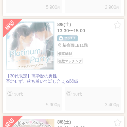
5,900
2,900
円
円
8/8(土)
13:30〜15:00
新宿西口/11階
個室8対8
複数マッチング
【30代限定】高学歴の男性
否定せず、落ち着いて話し合える関係
30代
30代
5,900
3,400
円
円
8/8(土)