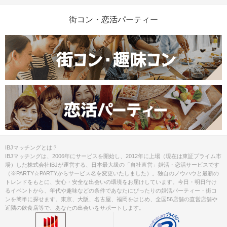
街コン・恋活パーティー
IBJマッチングとは？
IBJマッチングは、2006年にサービスを開始し、2012年に上場（現在は東証プライム市
場）した株式会社IBJが運営する、日本最大級の「自社直営」婚活・恋活サービスです
（※PARTY☆PARTYからサービス名を変更いたしました）。独自のノウハウと最新の
トレンドをもとに、安心・安全な出会いの環境をお届けしています。今日・明日行け
るイベントから、年代や趣味などの条件であなたにぴったりの婚活パーティー・街コ
ンを簡単に探せます。東京、大阪、名古屋、福岡をはじめ、全国56店舗の直営店舗や
近隣の飲食店等で、あなたの出会いをサポートします。