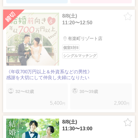
8/8(土)
11:20〜12:50
有楽町リゾート店
個室8対8
シングルマッチング
《年収700万円以上＆外資系などの男性》
感謝を大切にして仲良し夫婦になりたい
32〜42歳
30〜39歳
5,400
2,900
円
円
8/8(土)
11:30〜13:00