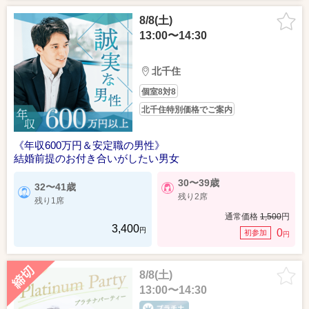
8/8(土)
13:00〜14:30
北千住
個室8対8
北千住特別価格でご案内
《年収600万円＆安定職の男性》
結婚前提のお付き合いがしたい男女
30〜39歳
32〜41歳
残り2席
残り1席
通常価格
1,500
円
3,400
円
0
初参加
円
8/8(土)
13:00〜14:30