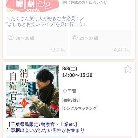
同じ趣味の方と出会いたい
＼たくさん笑う人が好きな方必見！／
"よしもとお笑いライブ"を見に行こう♪
30〜38歳
29〜37歳
7,500
4,400
円
円
8/8(土)
14:00〜15:30
千葉
個室8対8
シングルマッチング
【千葉県民限定♪警察官・士業etc】
仕事柄出会いが少ない男性がお集まり