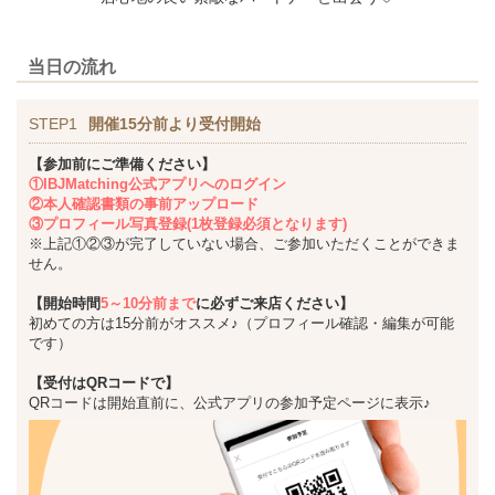
当日の流れ
STEP1
開催15分前より受付開始
【参加前にご準備ください】
①IBJMatching公式アプリへのログイン
②本人確認書類の事前アップロード
③プロフィール写真登録(1枚登録必須となります)
※上記①②③が完了していない場合、ご参加いただくことができま
せん。
【開始時間
5～10分前まで
に必ずご来店ください】
初めての方は15分前がオススメ♪（プロフィール確認・編集が可能
です）
【受付はQRコードで】
QRコードは開始直前に、公式アプリの参加予定ページに表示♪