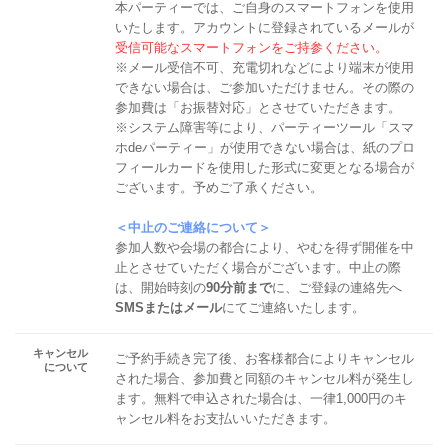
本パーティーでは、ご自身のスマートフォンを使用
いたします。アカウントに登録されているメールが
受信可能なスマートフォンをご持参ください。
※メール受信不可、充電切れなどにより端末が使用
できない場合は、ご参加いただけません。その際の
参加費は「お振替対応」とさせていただきます。
※システム障害等により、パーティーツール「スマ
ホdeパーティー」が使用できない場合は、紙のプロ
フィールカードを使用した形式に変更となる場合が
ございます。予めご了承ください。
＜中止のご連絡について＞
参加人数や会場の都合により、やむを得ず開催を中
止とさせていただく場合がございます。中止の際
は、開始時刻の
90分前まで
に、ご登録の連絡先へ
SMSまたはメール
にてご連絡いたします。
キャンセル
ご予約手続き完了後、お客様都合によりキャンセル
について
された場合、参加費と同額のキャンセル料が発生し
ます。無料で申込された場合は、一律1,000円のキ
ャンセル料をお支払いいただきます。