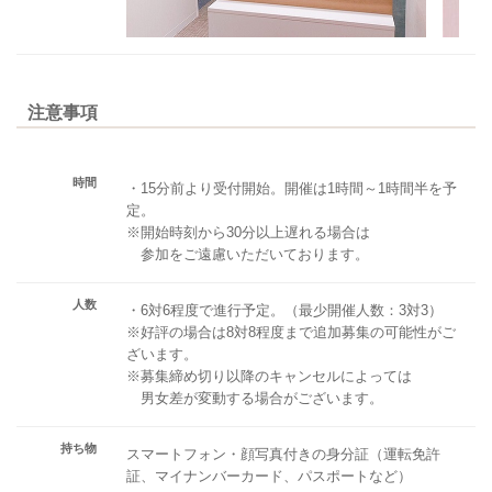
注意事項
時間
・15分前より受付開始。開催は1時間～1時間半を予
定。
※開始時刻から30分以上遅れる場合は
参加をご遠慮いただいております。
人数
・6対6程度で進行予定。（最少開催人数：3対3）
※好評の場合は8対8程度まで追加募集の可能性がご
ざいます。
※募集締め切り以降のキャンセルによっては
男女差が変動する場合がございます。
持ち物
スマートフォン・顔写真付きの身分証（運転免許
証、マイナンバーカード、パスポートなど）