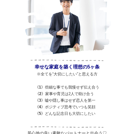
幸せな家庭を築く理想の5ヶ条
※全てを“大切にしたい”と思える方
〈1〉
些細な事でも我慢せず伝え合う
〈2〉
家事や育児は2人で助け合う
〈3〉
嘘や隠し事はせず恋人を第一
〈4〉
ポジティブ思考でいつも笑顔
〈5〉
どんな記念日も大切にしたい
居心地の良い素敵なパートナーと出会う♡