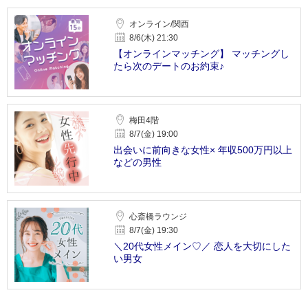
オンライン/関西
8/6(木) 21:30
【オンラインマッチング】 マッチングし
たら次のデートのお約束♪
梅田4階
8/7(金) 19:00
出会いに前向きな女性× 年収500万円以上
などの男性
心斎橋ラウンジ
8/7(金) 19:30
＼20代女性メイン♡／ 恋人を大切にした
い男女