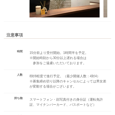
注意事項
時間
15分前より受付開始。1時間半を予定。
※開始時刻から30分以上遅れる場合は
参加をご遠慮いただいております。
人数
8対8程度で進行予定。（最少開催人数：4対4）
※募集締め切り以降のキャンセルによっては男女差
が変動する場合がございます。
持ち物
スマートフォン・顔写真付きの身分証（運転免許
証、マイナンバーカード、パスポートなど）