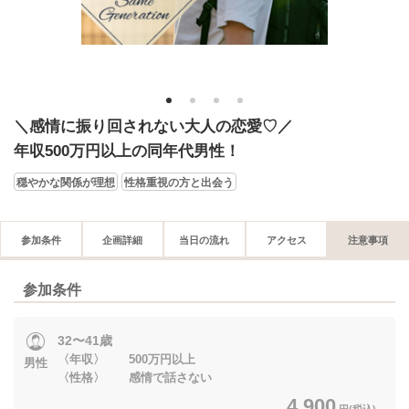
1
2
3
4
＼感情に振り回されない大人の恋愛♡／
年収500万円以上の同年代男性！
穏やかな関係が理想
性格重視の方と出会う
参加条件
企画詳細
当日の流れ
アクセス
注意事項
参加条件
32〜41歳
〈年収〉 500万円以上
男性
〈性格〉 感情で話さない
4,900
円(税込)