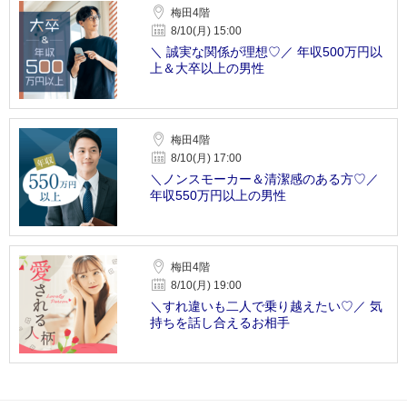
梅田4階
8/10(月) 15:00
＼ 誠実な関係が理想♡／ 年収500万円以
上＆大卒以上の男性
梅田4階
8/10(月) 17:00
＼ノンスモーカー＆清潔感のある方♡／
年収550万円以上の男性
梅田4階
8/10(月) 19:00
＼すれ違いも二人で乗り越えたい♡／ 気
持ちを話し合えるお相手