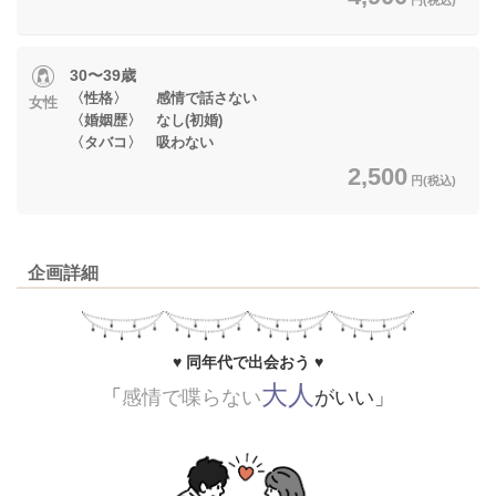
30〜39歳
〈性格〉 感情で話さない
女性
〈婚姻歴〉 なし(初婚)
〈タバコ〉 吸わない
2,500
円(税込)
企画詳細
♥ 同年代で出会おう ♥
大人
「
感情で喋らない
がいい」