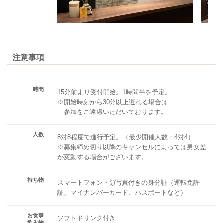
注意事項
時間
15分前より受付開始。1時間半を予定。
※開始時刻から30分以上遅れる場合は
参加をご遠慮いただいております。
人数
8対8程度で進行予定。（最少開催人数：4対4）
※募集締め切り以降のキャンセルによっては男女差
が変動する場合がございます。
持ち物
スマートフォン・顔写真付きの身分証（運転免許
証、マイナンバーカード、パスポートなど）
お食事
ソフトドリンク付き
飲み物