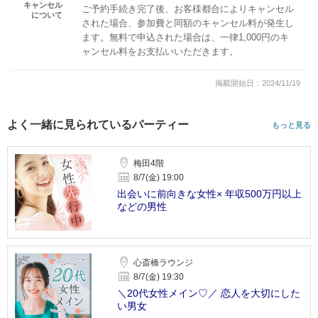
キャンセル
ご予約手続き完了後、お客様都合によりキャンセル
について
された場合、参加費と同額のキャンセル料が発生し
ます。無料で申込された場合は、一律1,000円のキ
ャンセル料をお支払いいただきます。
掲載開始日：2024/11/19
よく一緒に見られているパーティー
もっと見る
梅田4階
8/7(金) 19:00
出会いに前向きな女性× 年収500万円以上
などの男性
心斎橋ラウンジ
8/7(金) 19:30
＼20代女性メイン♡／ 恋人を大切にした
い男女