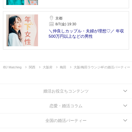
京都
8/7(金) 19:30
＼仲良しカップル・夫婦が理想♡／ 年収
500万円以上などの男性
IBJ Matching
関西
大阪府
梅田
大阪/梅田ラウンジ4Fの婚活パーティー
婚活お役立ちコンテンツ
恋愛・婚活コラム
全国の婚活パーティー