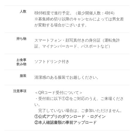
人数
8対8程度で進行予定。（最少開催人数：4対4）
※募集締め切り以降のキャンセルによっては男女差
が変動する場合がございます。
持ち物
スマートフォン・顔写真付きの身分証（運転免許
証、マイナンバーカード、パスポートなど）
お食事
ソフトドリンク付き
飲み物
服装
清潔感のある服装でお越しください。
注意事項
＜QRコード受付について＞
・受付前に以下①②をご対応のうえ、ご来場くださ
い。
完了していない場合は、ご参加いただけません。
①公式アプリのダウンロード ・ログイン
②本人確認書類の事前アップロード