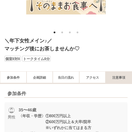
1
2
3
4
＼年下女性メイン♪／
マッチング後にお茶しませんか♡
個室8対8
トークタイム8分
参加条件
企画詳細
当日の流れ
アクセス
注意事項
参加条件
35〜46歳
〈年収・学歴〉①800万円以上
男性
②600万円以上＆大卒/院卒
※いずれかに当てはまる方