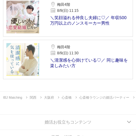
梅田4階
8/9(日) 11:15
＼笑顔溢れる仲良し夫婦に♡／ 年収500
万円以上のノンスモーカー男性
梅田4階
8/9(日) 11:30
＼清潔感を心掛けている♡／ 同じ趣味を
楽しみたい方
IBJ Matching
関西
大阪府
心斎橋
心斎橋ラウンジの婚活パーティー
婚活お役立ちコンテンツ