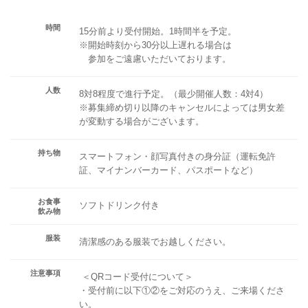
時間
15分前より受付開始。1時間半を予定。
※開始時刻から30分以上遅れる場合は
参加をご遠慮いただいております。
人数
8対8程度で進行予定。（最少開催人数：4対4）
※募集締め切り以降のキャンセルによっては男女差
が変動する場合がございます。
持ち物
スマートフォン・顔写真付きの身分証（運転免許
証、マイナンバーカード、パスポートなど）
お食事
ソフトドリンク付き
飲み物
服装
清潔感のある服装でお越しください。
注意事項
＜QRコード受付について＞
・受付前に以下①②をご対応のうえ、ご来場くださ
い。