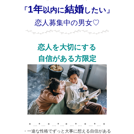
1年
結婚
「
以内に
したい」
恋人募集中の男女♡
恋人を大切にする
自信がある方限定
＊ … * … ＊ … * …＊ … * … ＊ … * … ＊
・一途な性格でずっと大事に想える自信がある