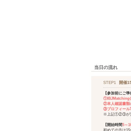
当日の流れ
STEP1
開催1
【参加前にご準
①IBJMatch
②本人確認書類
③プロフィール
※上記①②③が
【開始時間
5～
初めての方は1