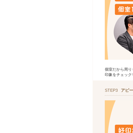
個室だから周り
印象をチェック
STEP3
アピ