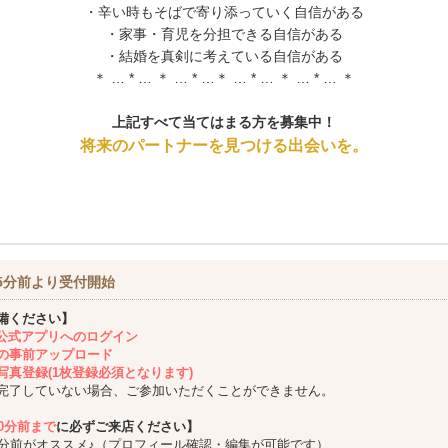
・辛い時もそばで寄り添っていく自信がある
・家事・育児を分担できる自信がある
・結婚を真剣に考えている自信がある
＊ … * … ＊ … * …＊ … * … ＊ … * … ＊
上記すべて当てはまる方を募集中！
将来のパートナーを見つける出会いを。
5分前より受付開始
備ください】
ing公式アプリへのログイン
の事前アップロード
写真登録(1枚登録必須となります)
完了していない場合、ご参加いただくことができません。
10分前まで
に必ずご来店ください】
5分前がオススメ♪（プロフィール確認・編集が可能です）