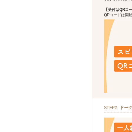
【受付はQRコ
QRコードは開
STEP2
トー