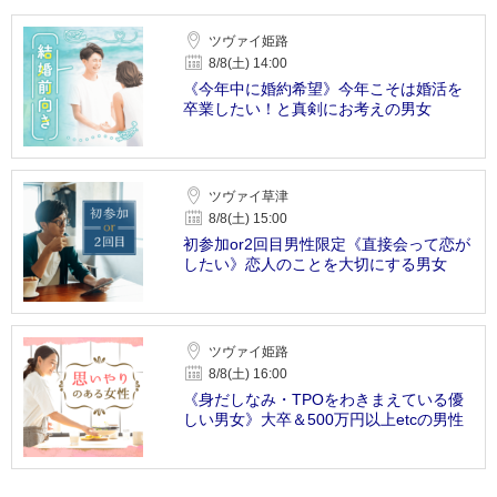
ツヴァイ姫路
8/8(土) 14:00
《今年中に婚約希望》今年こそは婚活を
卒業したい！と真剣にお考えの男女
ツヴァイ草津
8/8(土) 15:00
初参加or2回目男性限定《直接会って恋が
したい》恋人のことを大切にする男女
ツヴァイ姫路
8/8(土) 16:00
《身だしなみ・TPOをわきまえている優
しい男女》大卒＆500万円以上etcの男性