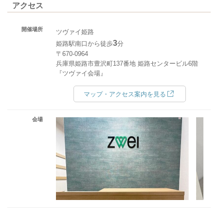
アクセス
開催場所
ツヴァイ姫路
3
姫路駅南口から徒歩
分
〒670-0964
兵庫県姫路市豊沢町137番地 姫路センタービル6階
『ツヴァイ会場』
マップ・アクセス案内を見る
会場