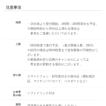
注意事項
時間
・15分前より受付開始。1時間～1時間30分を予定。
※開始時刻から30分以上遅れる場合は
参加をご遠慮いただいております。
人数
・6対6程度で進行予定。（最少開催人数：3対3）
※好評の場合は8対8程度まで追加募集の可能性がご
ざいます。
※募集締め切り以降のキャンセルによっては
男女差が変動する場合がございます。
持ち物
スマートフォン・顔写真付きの身分証（運転免許
証、マイナンバーカード、パスポートなど）
お食事
ソフトドリンク付き
飲み物
服装
清潔感のある服装でお越しください。