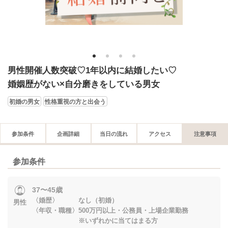
1
2
3
4
男性開催人数突破♡1年以内に結婚したい♡
婚姻歴がない×自分磨きをしている男女
初婚の男女
性格重視の方と出会う
参加条件
企画詳細
当日の流れ
アクセス
注意事項
参加条件
37〜45歳
〈婚歴〉 なし（初婚）
男性
〈年収・職種〉500万円以上・公務員・上場企業勤務
※いずれかに当てはまる方