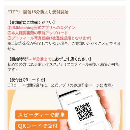
STEP1
開催15分前より受付開始
【参加前にご準備ください】
①IBJMatching公式アプリへのログイン
②本人確認書類の事前アップロード
③プロフィール写真登録(1枚登録必須となります)
※上記①②③が完了していない場合、ご参加いただくことができま
せん。
【開始時間
5～10分前まで
に必ずご来店ください】
初めての方は15分前がオススメ♪（プロフィール確認・編集が可能
です）
【受付はQRコードで】
QRコードは開始直前に、公式アプリの参加予定ページに表示♪