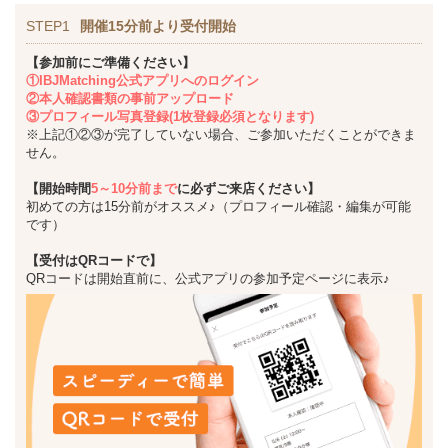
STEP1
開催15分前より受付開始
【参加前にご準備ください】
①IBJMatching公式アプリへのログイン
②本人確認書類の事前アップロード
③プロフィール写真登録(1枚登録必須となります)
※上記①②③が完了していない場合、ご参加いただくことができま
せん。
【開始時間
5～10分前まで
に必ずご来店ください】
初めての方は15分前がオススメ♪（プロフィール確認・編集が可能
です）
【受付はQRコードで】
QRコードは開始直前に、公式アプリの参加予定ページに表示♪