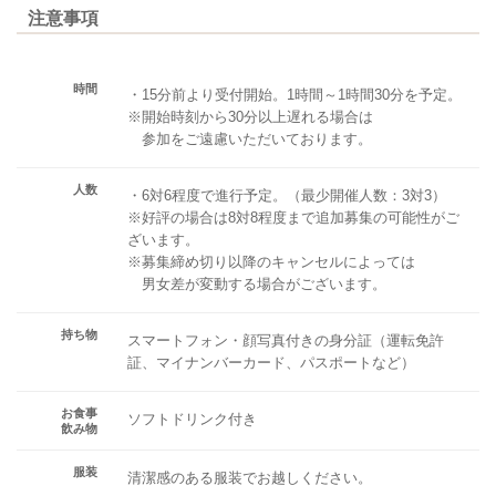
注意事項
時間
・15分前より受付開始。1時間～1時間30分を予定。
※開始時刻から30分以上遅れる場合は
参加をご遠慮いただいております。
人数
・6対6程度で進行予定。（最少開催人数：3対3）
※好評の場合は8対8程度まで追加募集の可能性がご
ざいます。
※募集締め切り以降のキャンセルによっては
男女差が変動する場合がございます。
持ち物
スマートフォン・顔写真付きの身分証（運転免許
証、マイナンバーカード、パスポートなど）
お食事
ソフトドリンク付き
飲み物
服装
清潔感のある服装でお越しください。