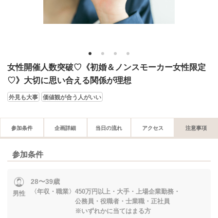
1
2
3
4
女性開催人数突破♡《初婚＆ノンスモーカー女性限定
♡》大切に思い合える関係が理想
外見も大事
価値観が合う人がいい
参加条件
企画詳細
当日の流れ
アクセス
注意事項
参加条件
28〜39歳
〈年収・職業〉450万円以上・大手・上場企業勤務・
男性
公務員・役職者・士業職・正社員
※いずれかに当てはまる方