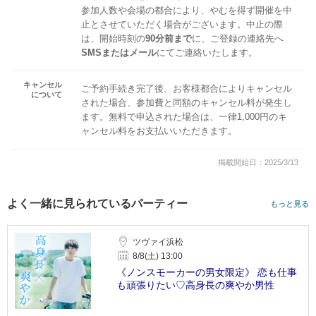
参加人数や会場の都合により、やむを得ず開催を中
止とさせていただく場合がございます。中止の際
は、開始時刻の
90分前まで
に、ご登録の連絡先へ
SMSまたはメール
にてご連絡いたします。
キャンセル
ご予約手続き完了後、お客様都合によりキャンセル
について
された場合、参加費と同額のキャンセル料が発生し
ます。無料で申込された場合は、一律1,000円のキ
ャンセル料をお支払いいただきます。
掲載開始日：2025/3/13
よく一緒に見られているパーティー
もっと見る
ツヴァイ浜松
8/8(土) 13:00
《ノンスモーカーの男女限定》 恋も仕事
も頑張りたい♡高身長の爽やか男性