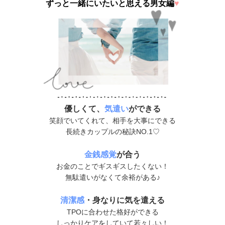
ずっと一緒にいたいと思える男女編
♥
優しくて、
気遣い
ができる
笑顔でいてくれて、相手を大事にできる
長続きカップルの秘訣NO.1♡
金銭感覚
が合う
お金のことでギスギスしたくない！
無駄遣いがなくて余裕がある♪
清潔感
・身なりに気を遣える
TPOに合わせた格好ができる
しっかりケアをしていて若々しい！