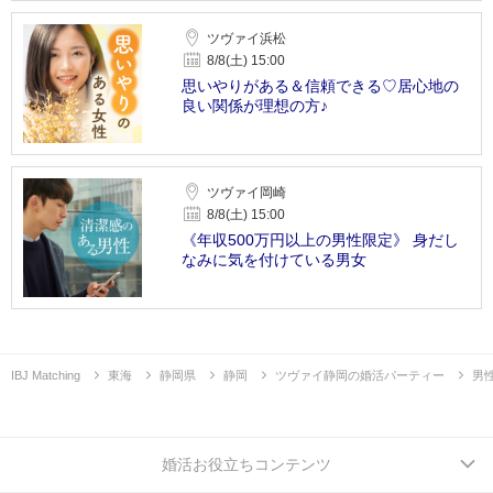
ツヴァイ浜松
8/8(土) 15:00
思いやりがある＆信頼できる♡居心地の
良い関係が理想の方♪
ツヴァイ岡崎
8/8(土) 15:00
《年収500万円以上の男性限定》 身だし
なみに気を付けている男女
IBJ Matching
東海
静岡県
静岡
ツヴァイ静岡の婚活パーティー
男
婚活お役立ちコンテンツ