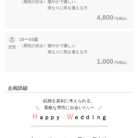
〈異性の好み〉穏やかで優しい
身なりに気を遣える方
4,800
円(税込)
28〜39歳
〈異性の好み〉穏やかで優しい
女性
身なりに気を遣える方
1,000
円(税込)
企画詳細
結婚を真剣に考えられる。
＼ 素敵な男性に出会いたい
♥
／
Ｈ
Ｗ
ａｐｐｙ
ｅｄｄｉｎｇ