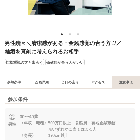
1
2
3
男性続々＼清潔感がある・金銭感覚の合う方♡／
結婚を真剣に考えられるお相手
性格重視の方と出会う
価値観が合う人がいい
参加条件
企画詳細
当日の流れ
アクセス
注意事項
参加条件
30〜40歳
〈年収・職種〉500万円以上・公務員・有名企業勤務
男性
※いずれかに当てはまる方
〈身長〉 170cm以上