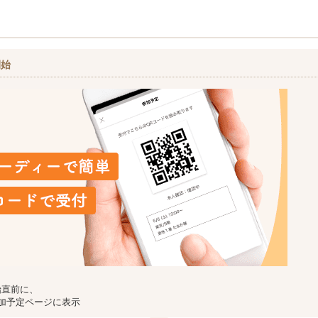
開始
始直前に、
加予定ページに表示