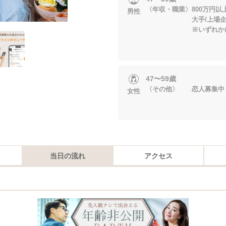
〈年収・職業〉800万円
男性
大手/上場企業
※いずれかに当
47〜59歳
〈その他〉 恋人募集中
女性
当日の流れ
アクセス