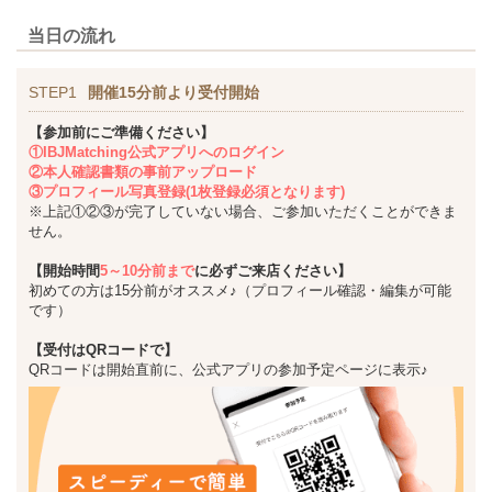
当日の流れ
STEP1
開催15分前より受付開始
【参加前にご準備ください】
①IBJMatching公式アプリへのログイン
②本人確認書類の事前アップロード
③プロフィール写真登録(1枚登録必須となります)
※上記①②③が完了していない場合、ご参加いただくことができま
せん。
【開始時間
5～10分前まで
に必ずご来店ください】
初めての方は15分前がオススメ♪（プロフィール確認・編集が可能
です）
【受付はQRコードで】
QRコードは開始直前に、公式アプリの参加予定ページに表示♪