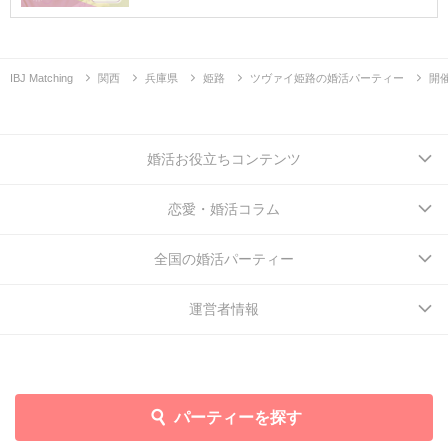
IBJ Matching
関西
兵庫県
姫路
ツヴァイ姫路の婚活パーティー
開
婚活お役立ちコンテンツ
恋愛・婚活コラム
全国の婚活パーティー
運営者情報
パーティーを探す