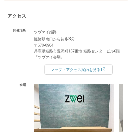
アクセス
開催場所
ツヴァイ姫路
3
姫路駅南口から徒歩
分
〒670-0964
兵庫県姫路市豊沢町137番地 姫路センタービル6階
『ツヴァイ会場』
マップ・アクセス案内を見る
会場