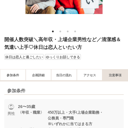
1
2
3
4
開催人数突破＼高年収・上場企業男性など／清潔感＆
気遣い上手♡休日は恋人といたい方
休日は恋人と過ごしたい
ゆっくりお話しできる
参加条件
企画詳細
当日の流れ
アクセス
注意事項
参加条件
26〜35歳
〈年収・職業〉 450万以上・大手/上場企業勤務・
男性
公務員・専門職
※いずれかに当てはまる方