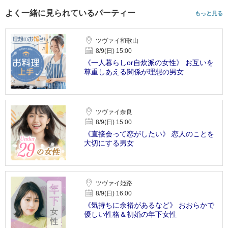
よく一緒に見られているパーティー
もっと見る
ツヴァイ和歌山
8/9(日) 15:00
《一人暮らしor自炊派の女性》 お互いを
尊重しあえる関係が理想の男女
ツヴァイ奈良
8/9(日) 15:00
《直接会って恋がしたい》 恋人のことを
大切にする男女
ツヴァイ姫路
8/9(日) 16:00
《気持ちに余裕があるなど》 おおらかで
優しい性格＆初婚の年下女性