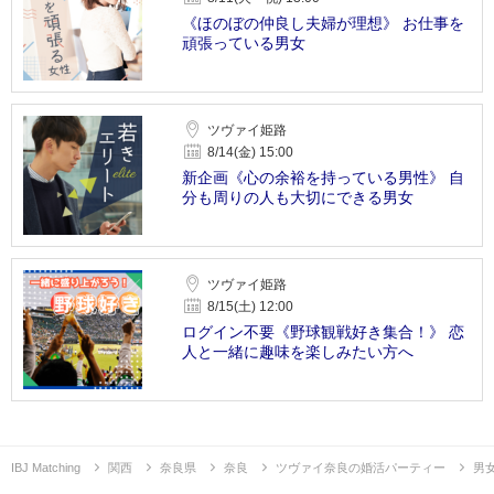
《ほのぼの仲良し夫婦が理想》 お仕事を
頑張っている男女
ツヴァイ姫路
8/14(金) 15:00
新企画《心の余裕を持っている男性》 自
分も周りの人も大切にできる男女
ツヴァイ姫路
8/15(土) 12:00
ログイン不要《野球観戦好き集合！》 恋
人と一緒に趣味を楽しみたい方へ
IBJ Matching
関西
奈良県
奈良
ツヴァイ奈良の婚活パーティー
男