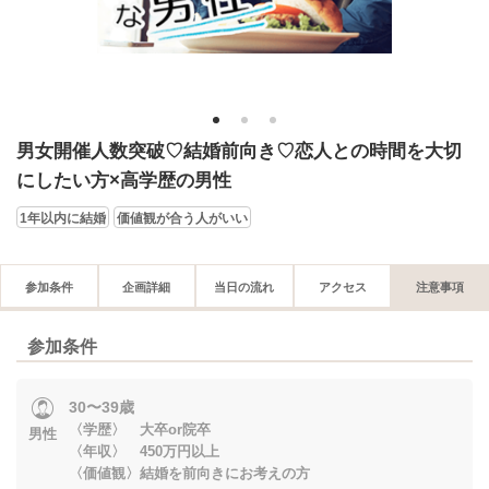
1
2
3
男女開催人数突破♡結婚前向き♡恋人との時間を大切
にしたい方×高学歴の男性
1年以内に結婚
価値観が合う人がいい
参加条件
企画詳細
当日の流れ
アクセス
注意事項
参加条件
30〜39歳
〈学歴〉 大卒or院卒
男性
〈年収〉 450万円以上
〈価値観〉結婚を前向きにお考えの方