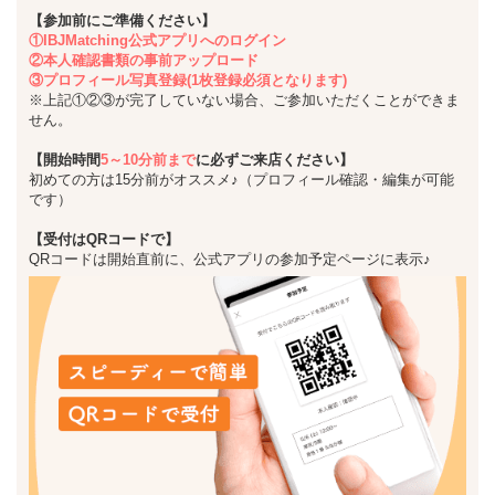
【参加前にご準備ください】
①IBJMatching公式アプリへのログイン
②本人確認書類の事前アップロード
③プロフィール写真登録(1枚登録必須となります)
※上記①②③が完了していない場合、ご参加いただくことができま
せん。
【開始時間
5～10分前まで
に必ずご来店ください】
初めての方は15分前がオススメ♪（プロフィール確認・編集が可能
です）
【受付はQRコードで】
QRコードは開始直前に、公式アプリの参加予定ページに表示♪