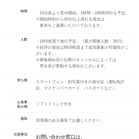
時間
・15分前より受付開始。1時間～1時間30分を予定。
※開始時刻から30分以上遅れる場合は
参加をご遠慮いただいております。
人数
・6対6程度で進行予定。（最少開催人数：3対3）
※好評の場合は8対8程度まで追加募集の可能性がご
ざいます。
※募集締め切り以降のキャンセルによっては
男女差が変動する場合がございます。
持ち物
スマートフォン・顔写真付きの身分証（運転免許
証、マイナンバーカード、パスポートなど）
お食事
ソフトドリンク付き
飲み物
服装
清潔感のある服装でお越しください。
注意事項
お問い合わせ窓口は、