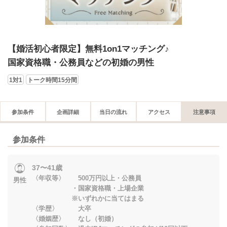
【婚活初心者限定】無料1on1マッチング♪
国家資格職・公務員などの初婚の男性
1対1
トーク時間15分間
参加条件
企画詳細
当日の流れ
アクセス
注意事項
参加条件
37〜41歳
〈年収等〉 500万円以上・公務員
男性
・国家資格職・上場企業
※いずれかに当てはまる
〈学歴〉 大卒
〈婚姻歴〉 なし（初婚）