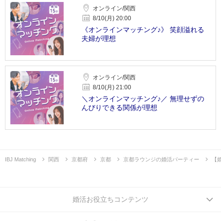
オンライン/関西
8/10(月) 20:00
《オンラインマッチング♪》 笑顔溢れる
夫婦が理想
オンライン/関西
8/10(月) 21:00
＼オンラインマッチング♪／ 無理せずの
んびりできる関係が理想
IBJ Matching
関西
京都府
京都
京都ラウンジの婚活パーティー
【
婚活お役立ちコンテンツ