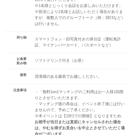
※1名様とじっくり会話をお楽しみいただけます。
※状況により2名様とお話しいただく場合がありま
すが、複数人でのグループトーク（例：3対3など）
は行いません。
持ち物
スマートフォン・顔写真付きの身分証（運転免許
証、マイナンバーカード、パスポートなど）
お食事
ソフトドリンク付き（お茶）
飲み物
服装
清潔感のある服装でお越しください。
注意事項
・「無料1on1マッチングのご利用はお一人様1回限
りとさせていただきます。
・マッチング後の再会は、イベント終了後には行い
ませんので、予めご了承ください。
※本イベントは【1対1での開催】となりますため、
お相手が当日または直前にキャンセルされた場合
は、やむを得ずお見合いを中止とさせていただく場
合がございます。