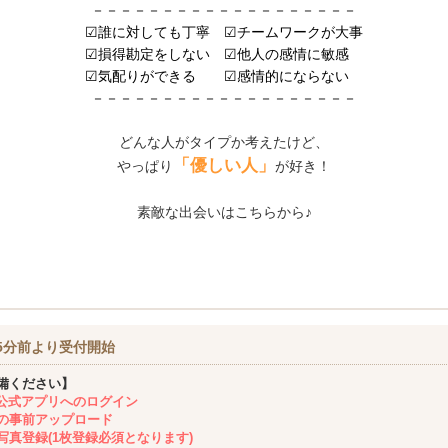
－－－－－－－－－－－－－－－－－－－
☑誰に対しても丁寧 ☑チームワークが大事
☑損得勘定をしない ☑他人の感情に敏感
☑気配りができる ☑感情的にならない
－－－－－－－－－－－－－－－－－－－
どんな人がタイプか考えたけど、
「優しい人」
やっぱり
が好き！
素敵な出会いはこちらから♪
5分前より受付開始
備ください】
ing公式アプリへのログイン
の事前アップロード
写真登録(1枚登録必須となります)