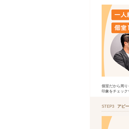
個室だから周り
印象をチェック
STEP3
アピ