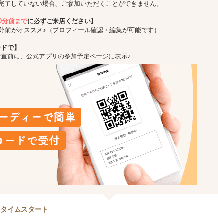
完了していない場合、ご参加いただくことができません。
10分前まで
に必ずご来店ください】
5分前がオススメ♪（プロフィール確認・編集が可能です）
ードで】
始直前に、公式アプリの参加予定ページに表示♪
クタイムスタート