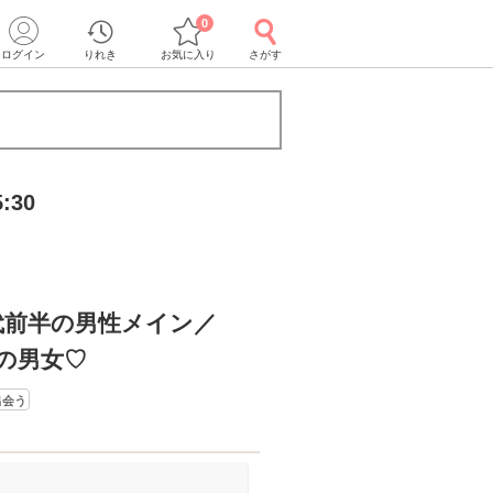
0
ログイン
りれき
お気に入り
さがす
:30
代前半の男性メイン／
の男女♡
出会う