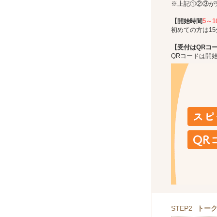
※上記①②③が
【開始時間
5～
初めての方は1
【受付はQRコ
QRコードは開
STEP2
トー