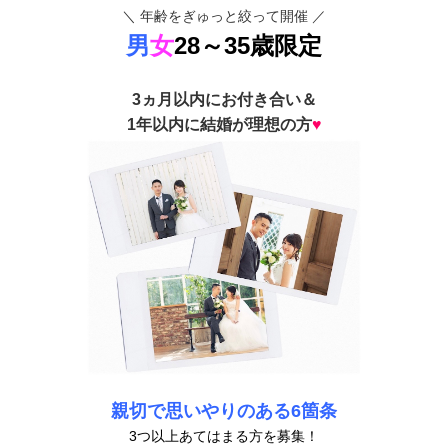
＼ 年齢をぎゅっと絞って開催 ／
男
女
28～35歳限定
3ヵ月以内にお付き合い＆
1年以内に結婚が理想の方
♥
親切で
思いやりのある6箇条
3つ以上あてはまる方を募集！