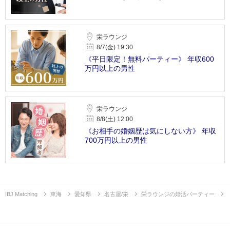
栄ラウンジ
8/7(金) 19:30
《平日限定！無料パーティー》 年収600
万円以上の男性
栄ラウンジ
8/8(土) 12:00
《お相手の婚姻歴は気にしない方》 年収
700万円以上の男性
IBJ Matching
東海
愛知県
名古屋/栄
栄ラウンジの婚活パーティー