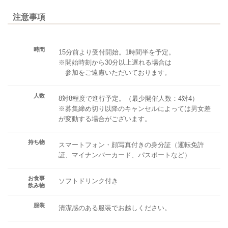
注意事項
時間
15分前より受付開始。1時間半を予定。
※開始時刻から30分以上遅れる場合は
参加をご遠慮いただいております。
人数
8対8程度で進行予定。（最少開催人数：4対4）
※募集締め切り以降のキャンセルによっては男女差
が変動する場合がございます。
持ち物
スマートフォン・顔写真付きの身分証（運転免許
証、マイナンバーカード、パスポートなど）
お食事
ソフトドリンク付き
飲み物
服装
清潔感のある服装でお越しください。