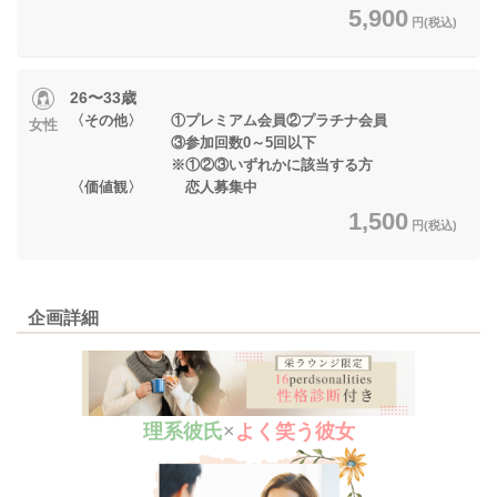
5,900
円(税込)
26〜33歳
〈その他〉 ①プレミアム会員②プラチナ会員
女性
③参加回数0～5回以下
※①②③いずれかに該当する方
〈価値観〉 恋人募集中
1,500
円(税込)
企画詳細
理系彼氏
×
よく笑う彼女