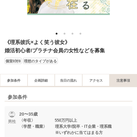
1
2
3
4
《理系彼氏×よく笑う彼女》
婚活初心者/プラチナ会員の女性などを募集
個室8対8
理想のタイプがある
参加条件
企画詳細
当日の流れ
アクセス
注意事項
参加条件
20〜35歳
〈年収〉 550万円以上
男性
〈学歴・職業〉 理系大学/院卒・IT企業・理系職
※いずれかに当てはまる方