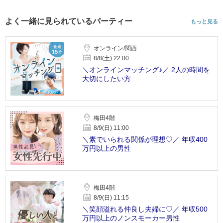
よく一緒に見られているパーティー
もっと見る
オンライン/関西
8/8(土) 22:00
＼オンラインマッチング♪／ 2人の時間を
大切にしたい方
梅田4階
8/9(日) 11:00
＼素でいられる関係が理想♡／ 年収400
万円以上の男性
梅田4階
8/9(日) 11:15
＼笑顔溢れる仲良し夫婦に♡／ 年収500
万円以上のノンスモーカー男性