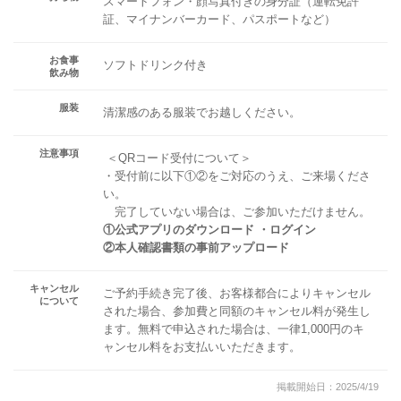
スマートフォン・顔写真付きの身分証（運転免許
証、マイナンバーカード、パスポートなど）
お食事
ソフトドリンク付き
飲み物
服装
清潔感のある服装でお越しください。
注意事項
＜QRコード受付について＞
・受付前に以下①②をご対応のうえ、ご来場くださ
い。
完了していない場合は、ご参加いただけません。
①公式アプリのダウンロード ・ログイン
②本人確認書類の事前アップロード
キャンセル
ご予約手続き完了後、お客様都合によりキャンセル
について
された場合、参加費と同額のキャンセル料が発生し
ます。無料で申込された場合は、一律1,000円のキ
ャンセル料をお支払いいただきます。
掲載開始日：2025/4/19