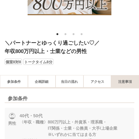
1
2
3
4
＼パートナーとゆっくり過ごしたい♡／
年収800万円以上・士業などの男性
個室8対8
トークタイム8分
参加条件
企画詳細
当日の流れ
アクセス
注意事項
参加条件
40代・50代
〈年収・職種〉800万円以上・外資系・理系職・
男性
IT関係・士業・公務員・大手/上場企業
※いずれかに当てはまる方