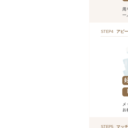
STEP4
アピ
STEP5
マッ