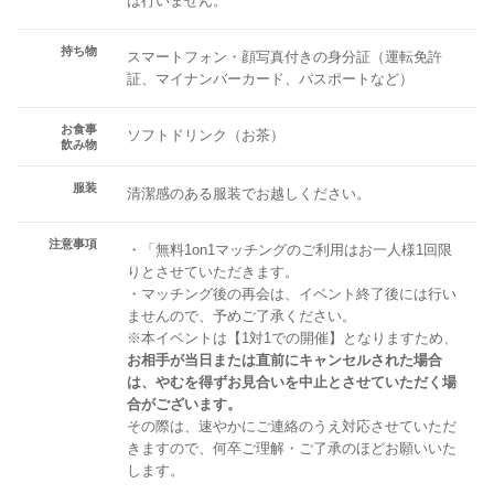
は行いません。
持ち物
スマートフォン・顔写真付きの身分証（運転免許
証、マイナンバーカード、パスポートなど）
お食事
ソフトドリンク（お茶）
飲み物
服装
清潔感のある服装でお越しください。
注意事項
・「無料1on1マッチングのご利用はお一人様1回限
りとさせていただきます。
・マッチング後の再会は、イベント終了後には行い
ませんので、予めご了承ください。
※本イベントは【1対1での開催】となりますため、
お相手が当日または直前にキャンセルされた場合
は、やむを得ずお見合いを中止とさせていただく場
合がございます。
その際は、速やかにご連絡のうえ対応させていただ
きますので、何卒ご理解・ご了承のほどお願いいた
します。