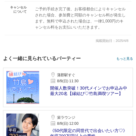
キャンセル
ご予約手続き完了後、お客様都合によりキャンセル
について
された場合、参加費と同額のキャンセル料が発生し
ます。無料で申込された場合は、一律1,000円のキ
ャンセル料をお支払いいただきます。
掲載開始日：2025/4/8
よく一緒に見られているパーティー
もっと見る
蒲郡駅すぐ
8/9(日) 11:30
開催人数突破！30代メインでお申込み中
最大20名【縁結び♡竹島満喫ツアー】
栄ラウンジ
8/9(日) 12:00
《50代限定の同世代で出会いたい方♡》