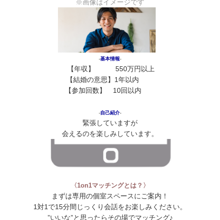
※画像はイメージです
‐
基本情報
‐
【年収】 550万円以上
【結婚の意思】
1年以内
花
【参加回数】 10回以内
花
花
‐
自己紹介
‐
緊張していますが
会えるのを楽しみしています。
〈1on1マッチングとは？〉
まずは専用の個室スペースにご案内！
1対1で15分間じっくり会話をお楽しみください。
”いいな”と思ったらその場でマッチング♪