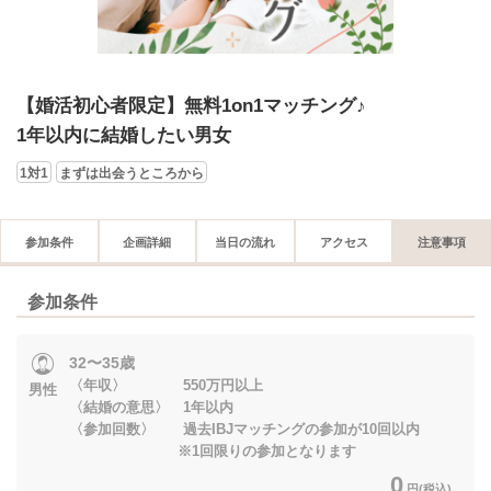
【婚活初心者限定】無料1on1マッチング♪
1年以内に結婚したい男女
1対1
まずは出会うところから
参加条件
企画詳細
当日の流れ
アクセス
注意事項
参加条件
32〜35歳
〈年収〉 550万円以上
男性
〈結婚の意思〉 1年以内
〈参加回数〉 過去IBJマッチングの参加が10回以内
※1回限りの参加となります
0
円(税込)