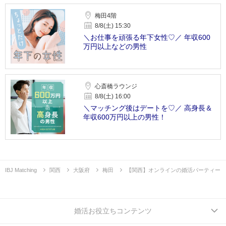
梅田4階
8/8(土) 15:30
＼お仕事を頑張る年下女性♡／ 年収600
万円以上などの男性
心斎橋ラウンジ
8/8(土) 16:00
＼マッチング後はデートを♡／ 高身長＆
年収600万円以上の男性！
IBJ Matching
関西
大阪府
梅田
【関西】オンラインの婚活パーティー
婚活お役立ちコンテンツ