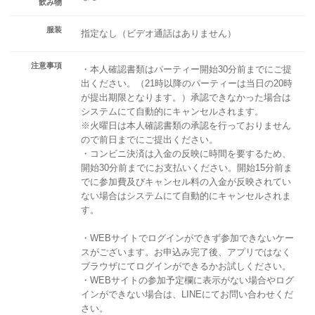
飲み物
服装
指定なし（ビデオ通話はありません）
注意事項
・本人確認書類はパーティー開始30分前までにご提
出ください。（21時以降のパーティーは当日の20時
が提出期限となります。）承認できなかった場合は
システムにて自動的にキャンセルされます。
※火曜日は本人確認書類の承認を行っておりません
ので前日までにご提出ください。
・コンビニ決済は入金の反映に時間を要するため、
開始30分前までにお支払いください。開始15分前ま
でに参加費及びキャンセル料の入金が反映されてい
ない場合はシステムにて自動的にキャンセルされま
す。
・WEBサイトでログインができず参加できないケー
スがございます。お申込み完了後、アプリではなく
ブラウザにてログインができるかお試しください。
・WEBサイトの参加予定欄に表示がない場合やログ
インができない場合は、LINEにてお問い合わせくだ
さい。