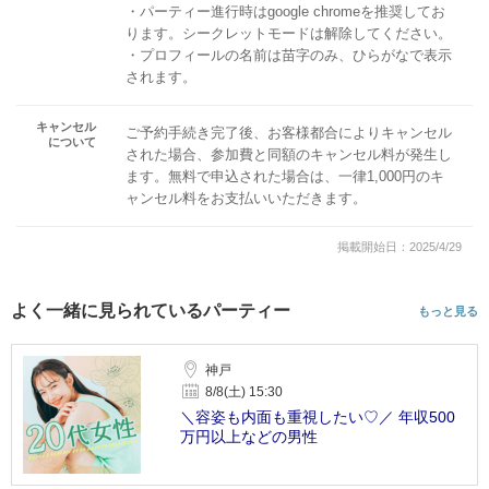
・パーティー進行時はgoogle chromeを推奨してお
ります。シークレットモードは解除してください。
・プロフィールの名前は苗字のみ、ひらがなで表示
されます。
キャンセル
ご予約手続き完了後、お客様都合によりキャンセル
について
された場合、参加費と同額のキャンセル料が発生し
ます。無料で申込された場合は、一律1,000円のキ
ャンセル料をお支払いいただきます。
掲載開始日：2025/4/29
よく一緒に見られているパーティー
もっと見る
神戸
8/8(土) 15:30
＼容姿も内面も重視したい♡／ 年収500
万円以上などの男性