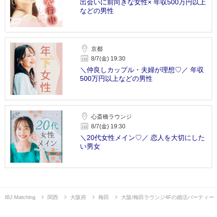
出会いに前向きな女性× 年収500万円以上
などの男性
京都
8/7(金) 19:30
＼仲良しカップル・夫婦が理想♡／ 年収
500万円以上などの男性
心斎橋ラウンジ
8/7(金) 19:30
＼20代女性メイン♡／ 恋人を大切にした
い男女
IBJ Matching
関西
大阪府
梅田
大阪/梅田ラウンジ4Fの婚活パーティー