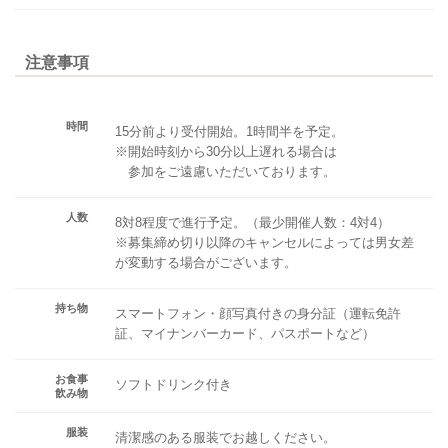
注意事項
時間
15分前より受付開始。1時間半を予定。
※開始時刻から30分以上遅れる場合は
参加をご遠慮いただいております。
人数
8対8程度で進行予定。（最少開催人数：4対4）
※募集締め切り以降のキャンセルによっては男女差
が変動する場合がございます。
持ち物
スマートフォン・顔写真付きの身分証（運転免許
証、マイナンバーカード、パスポートなど）
お食事
ソフトドリンク付き
飲み物
服装
清潔感のある服装でお越しください。