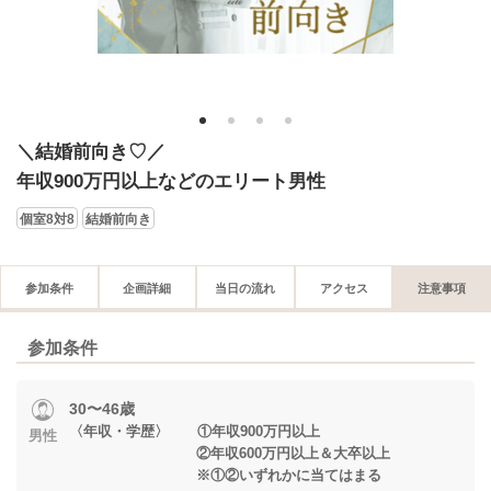
1
2
3
4
＼結婚前向き♡／
年収900万円以上などのエリート男性
個室8対8
結婚前向き
参加条件
企画詳細
当日の流れ
アクセス
注意事項
参加条件
30〜46歳
〈年収・学歴〉 ①年収900万円以上
男性
②年収600万円以上＆大卒以上
※①②いずれかに当てはまる