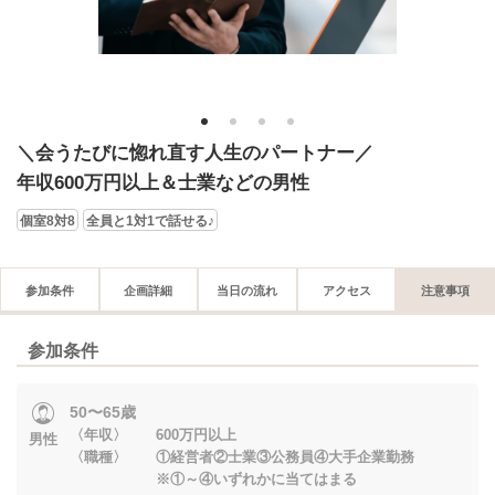
1
2
3
4
＼会うたびに惚れ直す人生のパートナー／
年収600万円以上＆士業などの男性
個室8対8
全員と1対1で話せる♪
参加条件
企画詳細
当日の流れ
アクセス
注意事項
参加条件
50〜65歳
〈年収〉 600万円以上
男性
〈職種〉 ①経営者②士業③公務員④大手企業勤務
※①～④いずれかに当てはまる