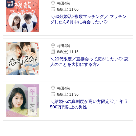
梅田4階
8/8(土) 11:00
＼60分婚活×複数マッチング／ マッチン
グしたら8月中に再会したい♡
梅田4階
8/8(土) 11:15
＼20代限定／直接会って恋がしたい♡ 恋
人のことを大切にする方♪
梅田4階
8/8(土) 11:30
＼結婚への真剣度が高い方限定♡／ 年収
500万円以上の男性