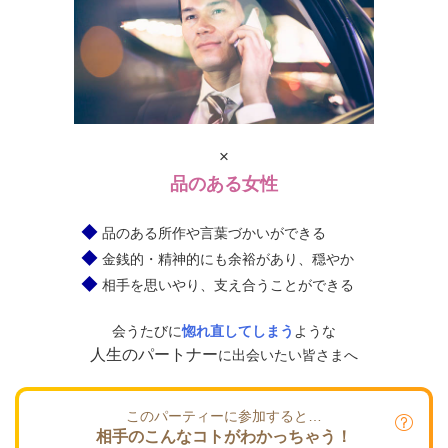
×
品のある女性
◆
品のある所作や言葉づかいができる
◆
金銭的・精神的にも余裕があり、穏やか
◆
相手を思いやり、支え合うことができる
会うたびに
惚れ直してしまう
ような
人生のパートナー
に出会いたい皆さまへ
このパーティーに参加すると…
相手のこんなコトがわかっちゃう！