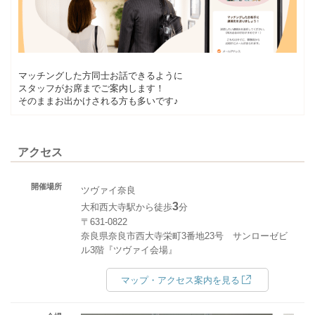
マッチングした方同士お話できるように
スタッフがお席までご案内します！
そのままお出かけされる方も多いです♪
アクセス
開催場所
ツヴァイ奈良
3
大和西大寺駅から徒歩
分
〒631-0822
奈良県奈良市西大寺栄町3番地23号 サンローゼビ
ル3階『ツヴァイ会場』
マップ・アクセス案内を見る