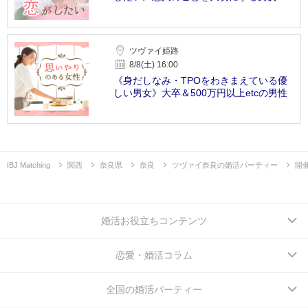
ツヴァイ姫路
8/8(土) 16:00
《身だしなみ・TPOをわきまえている優
しい男女》大卒＆500万円以上etcの男性
IBJ Matching
関西
奈良県
奈良
ツヴァイ奈良の婚活パーティー
開
婚活お役立ちコンテンツ
恋愛・婚活コラム
全国の婚活パーティー