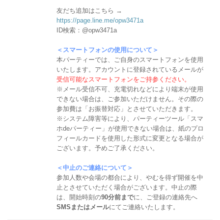
友だち追加はこちら →
https://page.line.me/opw3471a
ID検索：@opw3471a
＜スマートフォンの使用について＞
本パーティーでは、ご自身のスマートフォンを使用
いたします。アカウントに登録されているメールが
受信可能なスマートフォンをご持参ください。
※メール受信不可、充電切れなどにより端末が使用
できない場合は、ご参加いただけません。その際の
参加費は「お振替対応」とさせていただきます。
※システム障害等により、パーティーツール「スマ
ホdeパーティー」が使用できない場合は、紙のプロ
フィールカードを使用した形式に変更となる場合が
ございます。予めご了承ください。
＜中止のご連絡について＞
参加人数や会場の都合により、やむを得ず開催を中
止とさせていただく場合がございます。中止の際
は、開始時刻の
90分前まで
に、ご登録の連絡先へ
SMSまたはメール
にてご連絡いたします。