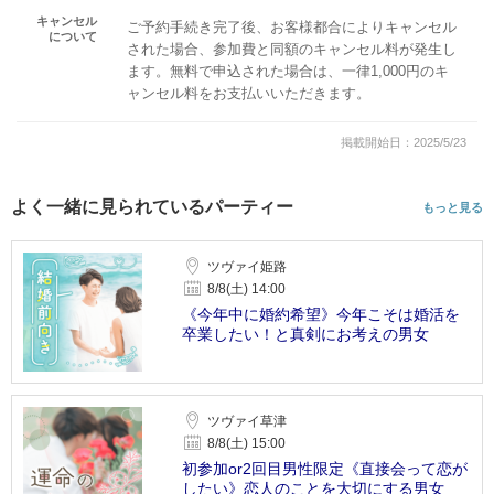
キャンセル
ご予約手続き完了後、お客様都合によりキャンセル
について
された場合、参加費と同額のキャンセル料が発生し
ます。無料で申込された場合は、一律1,000円のキ
ャンセル料をお支払いいただきます。
掲載開始日：2025/5/23
よく一緒に見られているパーティー
もっと見る
ツヴァイ姫路
8/8(土) 14:00
《今年中に婚約希望》今年こそは婚活を
卒業したい！と真剣にお考えの男女
ツヴァイ草津
8/8(土) 15:00
初参加or2回目男性限定《直接会って恋が
したい》恋人のことを大切にする男女