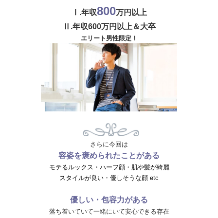
800
Ⅰ.年収
万円以上
Ⅱ.年収600万円以上＆大卒
エリート男性限定！
さらに今回は
容姿を褒められたことがある
モテるルックス・ハーフ顔・肌や髪が綺麗
スタイルが良い・優しそうな顔 etc
優しい・包容力がある
落ち着いていて一緒にいて安心できる存在