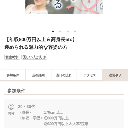
1
2
3
4
【年収800万円以上＆高身長etc】
褒められる魅力的な容姿の方
個室8対8
優しい人が好き
参加条件
企画詳細
当日の流れ
アクセス
注意事項
参加条件
20・30代
〈身長〉 170cm以上
男性
〈年収・学歴〉①800万円以上
②600万円以上＆大卒/院卒