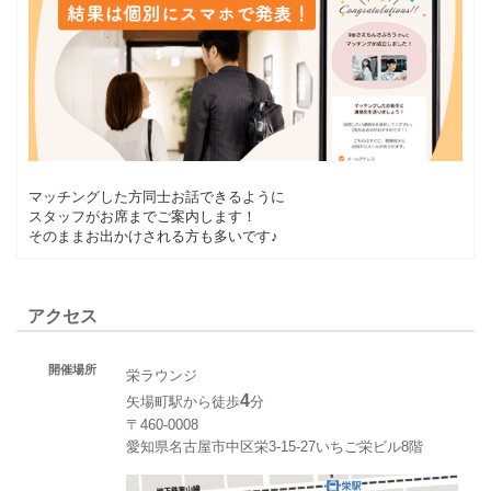
マッチングした方同士お話できるように
スタッフがお席までご案内します！
そのままお出かけされる方も多いです♪
アクセス
開催場所
栄ラウンジ
4
矢場町駅から徒歩
分
〒460-0008
愛知県名古屋市中区栄3-15-27いちご栄ビル8階