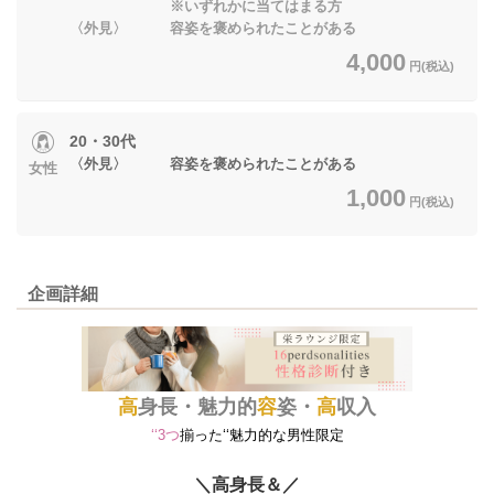
※いずれかに当てはまる方
〈外見〉 容姿を褒められたことがある
4,000
円(税込)
20・30代
〈外見〉 容姿を褒められたことがある
女性
1,000
円(税込)
企画詳細
高
身長・魅力的
容
姿・
高
収入
‘‘3つ
揃った‘‘魅力的な男性限定
＼高身長＆／