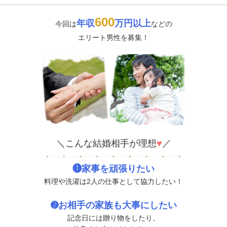
600
年収
万円以上
今回は
などの
エリート男性を募集！
＼こんな結婚相手が理想
♥
／
❶家事を頑張りたい
料理や洗濯は2人の仕事として協力したい！
➋お相手の家族も大事にしたい
記念日には贈り物をしたり、