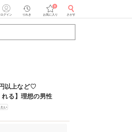
0
ログイン
りれき
お気に入り
さがす
万円以上など♡
くれる】理想の男性
したい