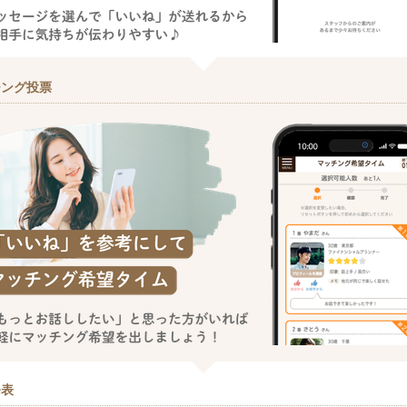
チング投票
発表