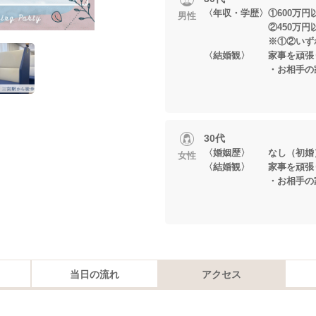
〈年収・学歴〉①600万円
男性
②450万円以上
※①②いずれか
〈結婚観〉 家事を頑張
・お相手の家族も
30代
〈婚姻歴〉 なし（初婚
女性
〈結婚観〉 家事を頑張
・お相手の家族も
当日の流れ
アクセス