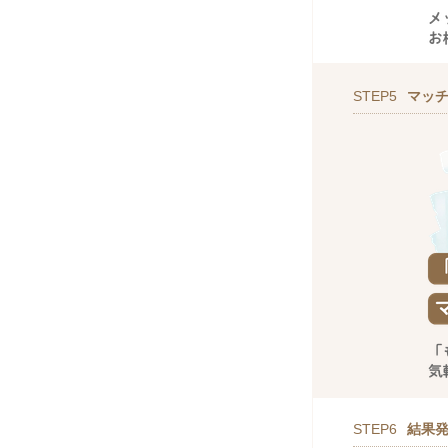
STEP5
マッ
STEP6
結果