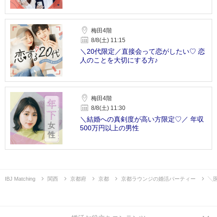
梅田4階
8/8(土) 11:15
＼20代限定／直接会って恋がしたい♡ 恋
人のことを大切にする方♪
梅田4階
8/8(土) 11:30
＼結婚への真剣度が高い方限定♡／ 年収
500万円以上の男性
IBJ Matching
関西
京都府
京都
京都ラウンジの婚活パーティー
╲