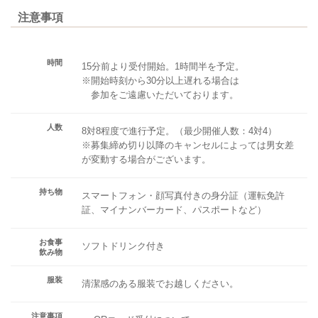
注意事項
時間
15分前より受付開始。1時間半を予定。
※開始時刻から30分以上遅れる場合は
参加をご遠慮いただいております。
人数
8対8程度で進行予定。（最少開催人数：4対4）
※募集締め切り以降のキャンセルによっては男女差
が変動する場合がございます。
持ち物
スマートフォン・顔写真付きの身分証（運転免許
証、マイナンバーカード、パスポートなど）
お食事
ソフトドリンク付き
飲み物
服装
清潔感のある服装でお越しください。
注意事項