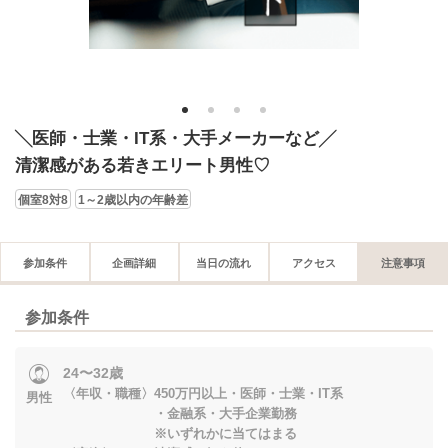
1
2
3
4
╲医師・士業・IT系・大手メーカーなど╱
清潔感がある若きエリート男性♡
個室8対8
1～2歳以内の年齢差
参加条件
企画詳細
当日の流れ
アクセス
注意事項
参加条件
24〜32歳
〈年収・職種〉450万円以上・医師・士業・IT系
男性
・金融系・大手企業勤務
※いずれかに当てはまる