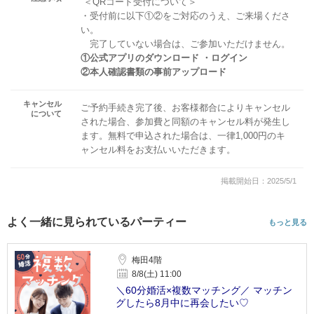
＜QRコード受付について＞
・受付前に以下①②をご対応のうえ、ご来場くださ
い。
完了していない場合は、ご参加いただけません。
①公式アプリのダウンロード ・ログイン
②本人確認書類の事前アップロード
キャンセル
ご予約手続き完了後、お客様都合によりキャンセル
について
された場合、参加費と同額のキャンセル料が発生し
ます。無料で申込された場合は、一律1,000円のキ
ャンセル料をお支払いいただきます。
掲載開始日：2025/5/1
よく一緒に見られているパーティー
もっと見る
梅田4階
8/8(土) 11:00
＼60分婚活×複数マッチング／ マッチン
グしたら8月中に再会したい♡