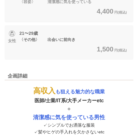
〈容姿〉 清潔感に気を使っている
4,400
円(税込)
21〜29歳
〈その他〉 出会いに前向き
女性
1,500
円(税込)
企画詳細
高収入
も狙える魅力的な職業
医師/士業/IT系/大手メーカーetc
＋
清潔感に気を使っている男性
✓シンプルでお洒落な服装
✓髪やヒゲの手入れを欠かさないetc