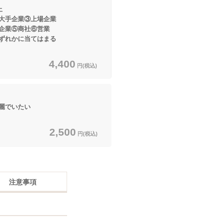
上
手企業③上場企業
⑤商社⑥営業
に当てはまる
4,400
円(税込)
麗でいたい
2,500
円(税込)
注意事項