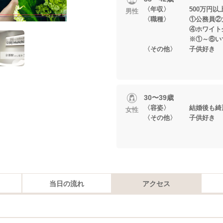
〈年収〉 500万円以
男性
〈職種〉 ①公務員②大
④ホワイト企業
※①～⑥いずれか
〈その他〉 子供好き
30〜39歳
〈容姿〉 結婚後も綺
女性
〈その他〉 子供好き
当日の流れ
アクセス