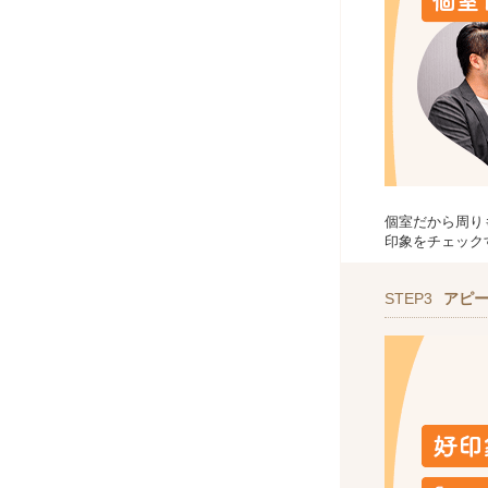
個室だから周り
印象をチェック
STEP3
アピ