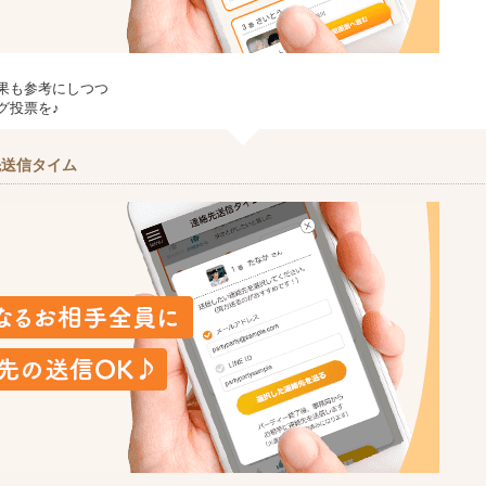
果も参考にしつつ
グ投票を♪
先送信タイム