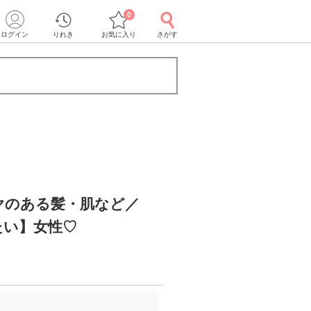
0
ログイン
りれき
お気に入り
さがす
ヤのある髪・肌など／
たい】女性♡