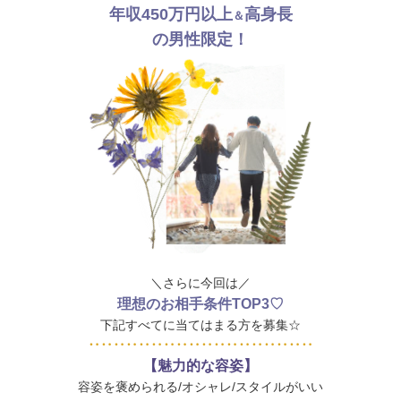
年収450万円以上
高身長
＆
の男性限定！
＼さらに今回は／
理想のお相手条件TOP3♡
下記すべてに当てはまる方を募集☆
‥‥‥‥‥‥‥‥‥‥‥‥‥‥‥‥‥‥
【魅力的な容姿】
容姿を褒められる/オシャレ/スタイルがいい