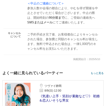
＜中止のご連絡について＞
参加人数や会場の都合により、やむを得ず開催を中
止とさせていただく場合がございます。中止の際
は、開始時刻の
90分前まで
に、ご登録の連絡先へ
SMSまたはメール
にてご連絡いたします。
キャンセル
ご予約手続き完了後、お客様都合によりキャンセル
について
された場合、参加費と同額のキャンセル料が発生し
ます。無料で申込された場合は、一律1,000円のキ
ャンセル料をお支払いいただきます。
掲載開始日：2025/5/10
よく一緒に見られているパーティー
もっと見る
ツヴァイ静岡
8/9(日) 12:00
《気遣い上手・笑顔が素敵など♡》 初婚
＆恋人いそうな男女