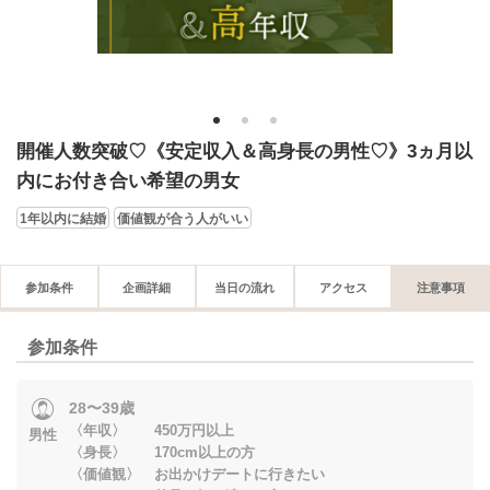
1
2
3
開催人数突破♡《安定収入＆高身長の男性♡》3ヵ月以
内にお付き合い希望の男女
1年以内に結婚
価値観が合う人がいい
参加条件
企画詳細
当日の流れ
アクセス
注意事項
参加条件
28〜39歳
〈年収〉 450万円以上
男性
〈身長〉 170cm以上の方
〈価値観〉 お出かけデートに行きたい