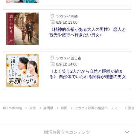
ツヴァイ岡崎
8/9(日) 13:00
《精神的余裕がある大人の男性》 恋人と
観光や旅行へ行きたい男女♪
ツヴァイ四日市
8/9(日) 14:00
《よく笑う2人だから自然と距離が縮ま
る》 自然体でいられる関係が理想の男女
IBJ Matching
東海
静岡県
静岡
ツヴァイ静岡の婚活パーティー
開
婚活お役立ちコンテンツ