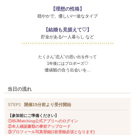
【理想の性格】
穏やかで、優しい/一途なタイプ
【結婚も見据えて♡】
貯金がある/一人暮らし など
‥‥‥‥‥‥‥‥‥‥‥‥‥‥‥‥‥‥‥‥‥‥
たくさん‘‘恋人‘‘の思い出を作って
1年後にはプロポーズ♡
価値観の合う出会いを...
当日の流れ
STEP1
開催15分前より受付開始
【参加前にご準備ください】
①IBJMatching公式アプリへのログイン
②本人確認書類の事前アップロード
③プロフィール写真登録(1枚登録必須となります)