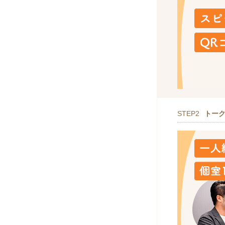
STEP2
トー