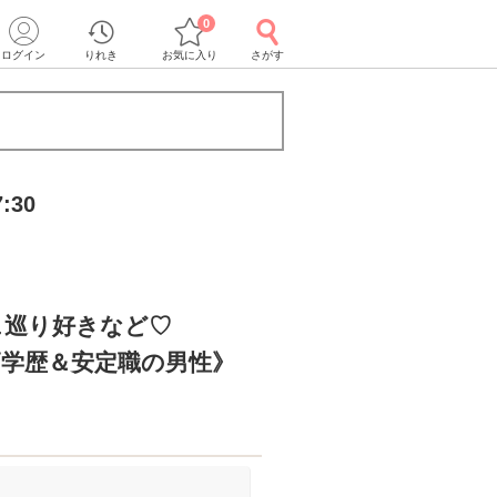
0
ログイン
りれき
お気に入り
さがす
:30
ェ巡り好きなど♡
/高学歴＆安定職の男性》