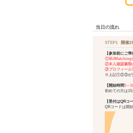
当日の流れ
STEP1
開催1
【参加前にご準
①IBJMatch
②本人確認書類
③プロフィール
※上記①②③が
【開始時間
5～
初めての方は1
【受付はQRコ
QRコードは開