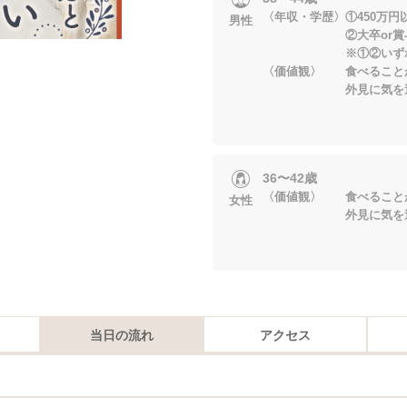
〈年収・学歴〉①450万円
男性
②大卒or賞与あ
※①②いずれかに
〈価値観〉 食べること
外見に気を遣
36〜42歳
〈価値観〉 食べること
女性
外見に気を遣
当日の流れ
アクセス