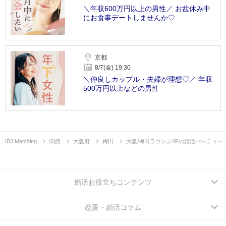
＼年収600万円以上の男性／ お盆休み中
にお食事デートしませんか♡
京都
8/7(金) 19:30
＼仲良しカップル・夫婦が理想♡／ 年収
500万円以上などの男性
IBJ Matching
関西
大阪府
梅田
大阪/梅田ラウンジ4Fの婚活パーティー
婚活お役立ちコンテンツ
恋愛・婚活コラム