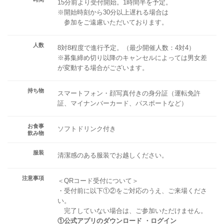
15分前より受付開始。1時間半を予定。
※開始時刻から30分以上遅れる場合は
参加をご遠慮いただいております。
人数
8対8程度で進行予定。（最少開催人数：4対4）
※募集締め切り以降のキャンセルによっては男女差
が変動する場合がございます。
持ち物
スマートフォン・顔写真付きの身分証（運転免許
証、マイナンバーカード、パスポートなど）
お食事
ソフトドリンク付き
飲み物
服装
清潔感のある服装でお越しください。
注意事項
＜QRコード受付について＞
・受付前に以下①②をご対応のうえ、ご来場くださ
い。
完了していない場合は、ご参加いただけません。
①公式アプリのダウンロード ・ログイン