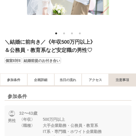
1
2
3
4
＼結婚に前向き／《年収500万円以上》
＆公務員・教育系など安定職の男性♡
個室8対8
結婚前提のお付き合い
参加条件
企画詳細
当日の流れ
アクセス
注意事項
参加条件
32〜43歳
〈年収〉 500万円以上
男性
〈職種〉 大手企業勤務・公務員・教育系
IT系・専門職・ホワイト企業勤務