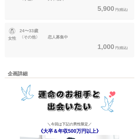
5,900
円(税込)
24〜33歳
〈その他〉 恋人募集中
女性
1,000
円(税込)
企画詳細
＼今回は下記の男性限定／
《大卒＆年収500万円以上》