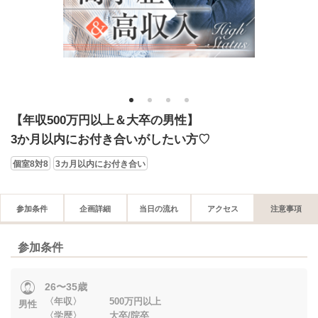
1
2
3
4
【年収500万円以上＆大卒の男性】
3か月以内にお付き合いがしたい方♡
個室8対8
3カ月以内にお付き合い
参加条件
企画詳細
当日の流れ
アクセス
注意事項
参加条件
26〜35歳
〈年収〉 500万円以上
男性
〈学歴〉 大卒/院卒