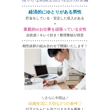
経済的にゆとりがある男性
貯金をしている・安定した収入がある
×
家庭的orお仕事を頑張っている女性
自炊派 / キレイ好き / 整理整頓が得意
相性抜群の組み合わせで開催いたします！
＼さらに今回は／
結婚生活に大切な2つの条件♡
以下どちらにも当てはまる方を募集！