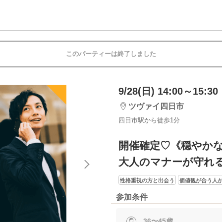
このパーティーは終了しました
9/28(日) 14:00～15:30
ツヴァイ四日市
四日市駅から徒歩1分
開催確定♡《穏やか
大人のマナーが守れ
性格重視の方と出会う
価値観が合う人
参加条件
36〜45歳