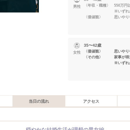
〈年収・職種〉 550万円
男性
※いずれかに当
〈価値観〉 思いやりや
35〜42歳
〈価値観〉 思いやりや
女性
〈その他〉 家事が得意
※いずれかに当
当日の流れ
アクセス
穏やかな結婚生活が理想の男女編