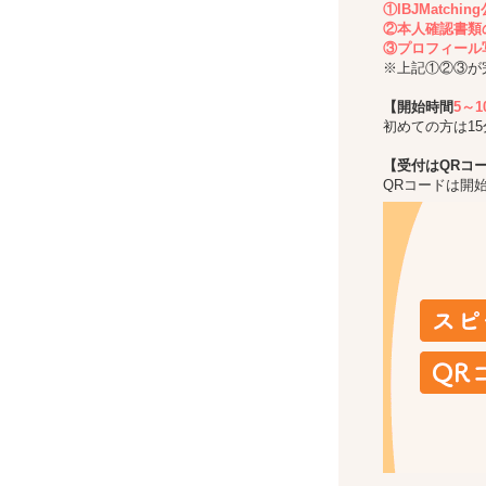
①IBJMatch
②本人確認書類
③プロフィール
※上記①②③が
【開始時間
5～
初めての方は1
【受付はQRコ
QRコードは開