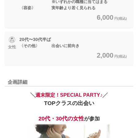
※いずれかの職種に当てはまる
〈容姿〉 実年齢より若く見られる
6,000
円(税込)
20代〜30代半ば
〈その他〉 出会いに前向き
女性
2,000
円(税込)
企画詳細
╲
週末限定！SPECIAL PARTY♪
╱
TOPクラスの出会い
20代・30代の女性
が参加