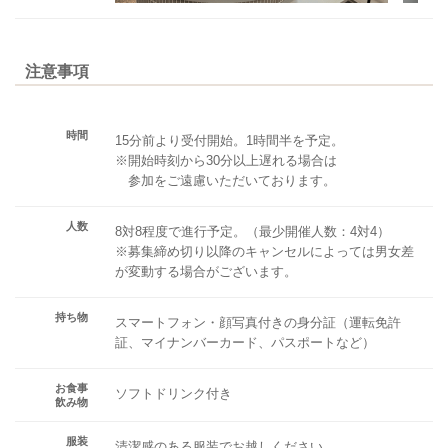
注意事項
時間
15分前より受付開始。1時間半を予定。
※開始時刻から30分以上遅れる場合は
参加をご遠慮いただいております。
人数
8対8程度で進行予定。（最少開催人数：4対4）
※募集締め切り以降のキャンセルによっては男女差
が変動する場合がございます。
持ち物
スマートフォン・顔写真付きの身分証（運転免許
証、マイナンバーカード、パスポートなど）
お食事
ソフトドリンク付き
飲み物
服装
清潔感のある服装でお越しください。