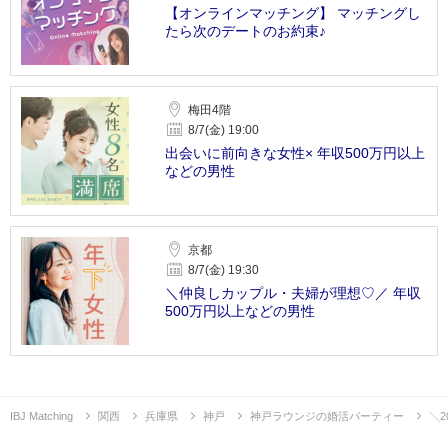
【オンラインマッチング】 マッチングし
たら次のデートのお約束♪
梅田4階
8/7(金) 19:00
出会いに前向きな女性× 年収500万円以上
などの男性
京都
8/7(金) 19:30
＼仲良しカップル・夫婦が理想♡／ 年収
500万円以上などの男性
IBJ Matching
関西
兵庫県
神戸
神戸ラウンジの婚活パーティー
╲