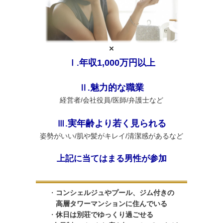
×
年収1,000万円以上
Ⅰ.
魅力的な職業
Ⅱ.
経営者/会社役員/医師/弁護士など
実年齢より若く見られる
Ⅲ.
姿勢がいい/肌や髪がキレイ/清潔感があるなど
上記に当てはまる男性が参加
・
コンシェルジュやプール、ジム付きの
高層タワーマンションに住んでいる
・
休日は別荘でゆっくり過ごせる