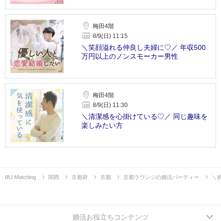
梅田4階
8/9(日) 11:15
＼笑顔溢れる仲良し夫婦に♡／ 年収500
万円以上のノンスモーカー男性
梅田4階
8/9(日) 11:30
＼清潔感を心掛けている♡／ 同じ趣味を
楽しみたい方
IBJ Matching
関西
京都府
京都
京都ラウンジの婚活パーティー
＼
婚活お役立ちコンテンツ