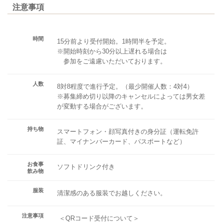
注意事項
時間
15分前より受付開始。1時間半を予定。
※開始時刻から30分以上遅れる場合は
参加をご遠慮いただいております。
人数
8対8程度で進行予定。（最少開催人数：4対4）
※募集締め切り以降のキャンセルによっては男女差
が変動する場合がございます。
持ち物
スマートフォン・顔写真付きの身分証（運転免許
証、マイナンバーカード、パスポートなど）
お食事
ソフトドリンク付き
飲み物
服装
清潔感のある服装でお越しください。
注意事項
＜QRコード受付について＞