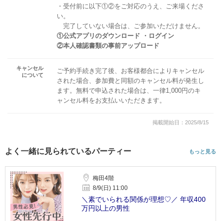
・受付前に以下①②をご対応のうえ、ご来場くださ
い。
完了していない場合は、ご参加いただけません。
①公式アプリのダウンロード ・ログイン
②本人確認書類の事前アップロード
キャンセル
ご予約手続き完了後、お客様都合によりキャンセル
について
された場合、参加費と同額のキャンセル料が発生し
ます。無料で申込された場合は、一律1,000円のキ
ャンセル料をお支払いいただきます。
掲載開始日：2025/8/15
よく一緒に見られているパーティー
もっと見る
梅田4階
8/9(日) 11:00
＼素でいられる関係が理想♡／ 年収400
万円以上の男性