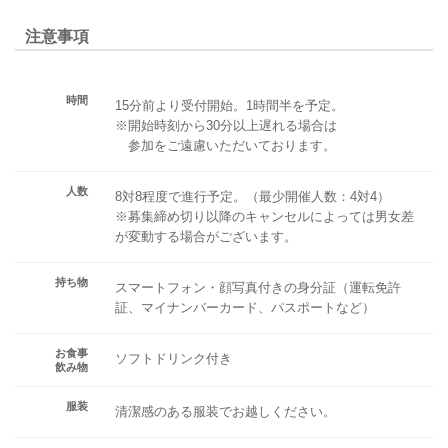
注意事項
時間
15分前より受付開始。1時間半を予定。
※開始時刻から30分以上遅れる場合は
参加をご遠慮いただいております。
人数
8対8程度で進行予定。（最少開催人数：4対4）
※募集締め切り以降のキャンセルによっては男女差
が変動する場合がございます。
持ち物
スマートフォン・顔写真付きの身分証（運転免許
証、マイナンバーカード、パスポートなど）
お食事
ソフトドリンク付き
飲み物
服装
清潔感のある服装でお越しください。