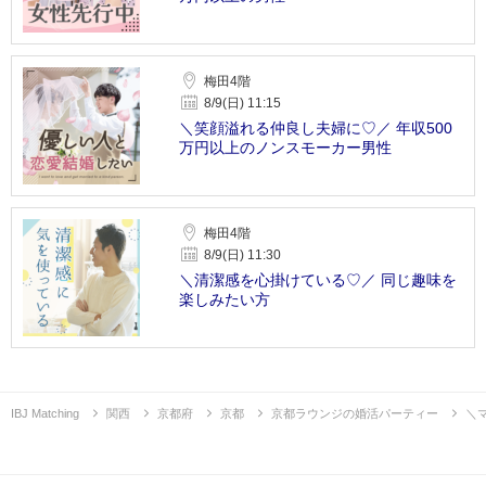
梅田4階
8/9(日) 11:15
＼笑顔溢れる仲良し夫婦に♡／ 年収500
万円以上のノンスモーカー男性
梅田4階
8/9(日) 11:30
＼清潔感を心掛けている♡／ 同じ趣味を
楽しみたい方
IBJ Matching
関西
京都府
京都
京都ラウンジの婚活パーティー
＼